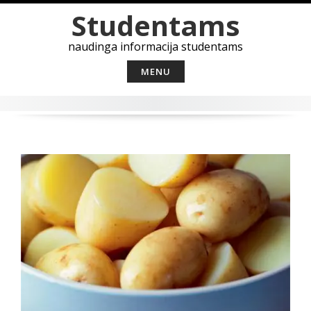
Skip
Studentams
to
content
naudinga informacija studentams
MENU