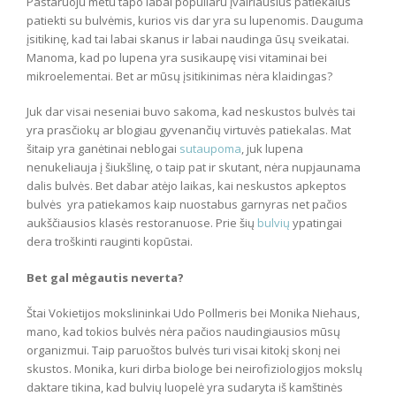
Pastaruoju metu tapo labai populiaru įvairiausius patiekalus
patiekti su bulvėmis, kurios vis dar yra su lupenomis. Dauguma
įsitikinę, kad tai labai skanus ir labai naudinga ūsų sveikatai.
Manoma, kad po lupena yra susikaupę visi vitaminai bei
mikroelementai. Bet ar mūsų įsitikinimas nėra klaidingas?
Juk dar visai neseniai buvo sakoma, kad neskustos bulvės tai
yra prasčiokų ar blogiau gyvenančių virtuvės patiekalas. Mat
šitaip yra ganėtinai neblogai
sutaupoma
, juk lupena
nenukeliauja į šiukšlinę, o taip pat ir skutant, nėra nupjaunama
dalis bulvės. Bet dabar atėjo laikas, kai neskustos apkeptos
bulvės yra patiekamos kaip nuostabus garnyras net pačios
aukščiausios klasės restoranuose. Prie šių
bulvių
ypatingai
dera troškinti rauginti kopūstai.
Bet gal mėgautis neverta?
Štai Vokietijos mokslininkai Udo Pollmeris bei Monika Niehaus,
mano, kad tokios bulvės nėra pačios naudingiausios mūsų
organizmui. Taip paruoštos bulvės turi visai kitokį skonį nei
skustos. Monika, kuri dirba biologe bei neirofiziologijos mokslų
daktare tikina, kad bulvių luopelė yra sudaryta iš kamštinės