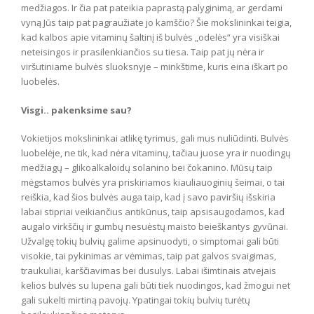
medžiagos. Ir čia pat pateikia paprastą palyginimą, ar gerdami
vyną Jūs taip pat pagraužiate jo kamščio? Šie mokslininkai teigia,
kad kalbos apie vitaminų šaltinį iš bulvės „odelės“ yra visiškai
neteisingos ir prasilenkiančios su tiesa. Taip pat jų nėra ir
viršutiniame bulvės sluoksnyje – minkštime, kuris eina iškart po
luobelės.
Visgi.. pakenksime sau?
Vokietijos mokslininkai atlikę tyrimus, gali mus nuliūdinti. Bulvės
luobelėje, ne tik, kad nėra vitaminų, tačiau juose yra ir nuodingų
medžiagų – glikoalkaloidų solanino bei čokanino. Mūsų taip
mėgstamos bulvės yra priskiriamos kiauliauoginių šeimai, o tai
reiškia, kad šios bulvės auga taip, kad į savo paviršių išskiria
labai stipriai veikiančius antikūnus, taip apsisaugodamos, kad
augalo virkščių ir gumbų nesuėstų maisto beieškantys gyvūnai.
Užvalgę tokių bulvių galime apsinuodyti, o simptomai gali būti
visokie, tai pykinimas ar vėmimas, taip pat galvos svaigimas,
traukuliai, karščiavimas bei dusulys. Labai išimtinais atvejais
kelios bulvės su lupena gali būti tiek nuodingos, kad žmogui net
gali sukelti mirtiną pavojų. Ypatingai tokių bulvių turėtų