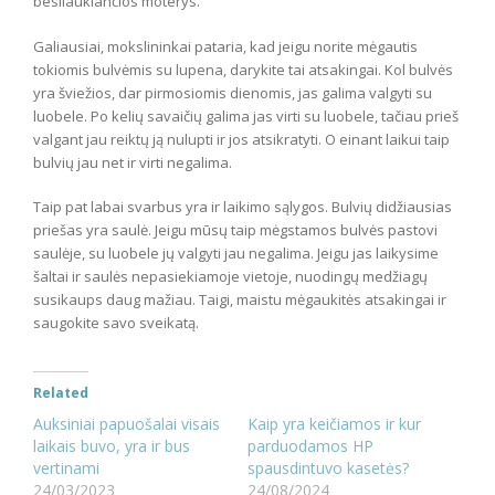
besilaukiančios moterys.
Galiausiai, mokslininkai pataria, kad jeigu norite mėgautis
tokiomis bulvėmis su lupena, darykite tai atsakingai. Kol bulvės
yra šviežios, dar pirmosiomis dienomis, jas galima valgyti su
luobele. Po kelių savaičių galima jas virti su luobele, tačiau prieš
valgant jau reiktų ją nulupti ir jos atsikratyti. O einant laikui taip
bulvių jau net ir virti negalima.
Taip pat labai svarbus yra ir laikimo sąlygos. Bulvių didžiausias
priešas yra saulė. Jeigu mūsų taip mėgstamos bulvės pastovi
saulėje, su luobele jų valgyti jau negalima. Jeigu jas laikysime
šaltai ir saulės nepasiekiamoje vietoje, nuodingų medžiagų
susikaups daug mažiau. Taigi, maistu mėgaukitės atsakingai ir
saugokite savo sveikatą.
Related
Auksiniai papuošalai visais
Kaip yra keičiamos ir kur
laikais buvo, yra ir bus
parduodamos HP
vertinami
spausdintuvo kasetės?
24/03/2023
24/08/2024