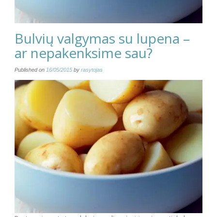
Bulvių valgymas su lupena –
ar nepakenksime sau?
Published on
16/05/2015
by
rasytojas