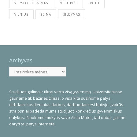
VERSLO STEIGIMAS
VESTUVĖS
VGTU
VILNIUS
ŠEIMA
ŠILDYMAS
Archyvas
Archyvas
Studijuoti galima ir tikrai verta visą gyvenimą. Universitetuose
gauname tik bazines žinias, o visa kita sužinome patys,
dirbdami kasdieninius darbus, darbuodamiesi buityje. Įvairūs
straipsniai padeda mums studijuoti konkrečius gyvenimiškus
dalykus. Išmokome mokytis savo Alma Mater, tad dabar galime
daryti tai patys internete.