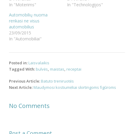
In "Moterims"
In "Technologijos"
Automobilių nuoma
renkasi ne visus
automobilius
23/09/2015
In "Automobiliai"
Posted in:
Laisvalaikis
Tagged With:
bulvės
,
maistas
,
receptai
Post
Previous Article:
Batuto treniruotės
navigation
Next Article:
Maudymosi kostiumėliai skirtingoms figūroms
No Comments
Post a Comment