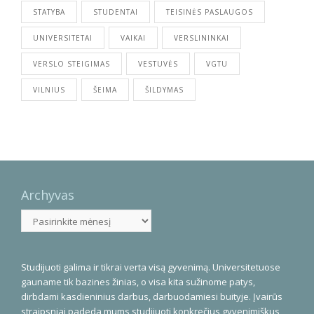
STATYBA
STUDENTAI
TEISINĖS PASLAUGOS
UNIVERSITETAI
VAIKAI
VERSLININKAI
VERSLO STEIGIMAS
VESTUVĖS
VGTU
VILNIUS
ŠEIMA
ŠILDYMAS
Archyvas
Archyvas
Studijuoti galima ir tikrai verta visą gyvenimą. Universitetuose
gauname tik bazines žinias, o visa kita sužinome patys,
dirbdami kasdieninius darbus, darbuodamiesi buityje. Įvairūs
straipsniai padeda mums studijuoti konkrečius gyvenimiškus