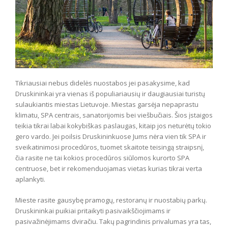
Tikriausiai nebus didelės nuostabos jei pasakysime, kad
Druskininkai yra vienas iš populiariausių ir daugiausiai turistų
sulaukiantis miestas Lietuvoje. Miestas garsėja nepaprastu
klimatu, SPA centrais, sanatorijomis bei viešbučiais. Šios įstaigos
teikia tikrai labai kokybiškas paslaugas, kitaip jos neturėtų tokio
gero vardo. Jei poilsis Druskininkuose Jums nėra vien tik SPA ir
sveikatinimosi procedūros, tuomet skaitote teisingą straipsnį,
čia rasite ne tai kokios procedūros siūlomos kurorto SPA
centruose, bet ir rekomenduojamas vietas kurias tikrai verta
aplankyti.
Mieste rasite gausybę pramogų, restoranų ir nuostabių parkų.
Druskininkai puikiai pritaikyti pasivaikščiojimams ir
pasivažinėjimams dviračiu. Takų pagrindinis privalumas yra tas,