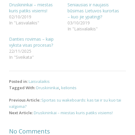
Druskininkai – miestas
Seniausias ir naujasis
kuris patiks visiems!
būsimas Lietuvos kurortas
02/10/2019
– kuo jie ypatingi?
In "Laisvalaikis"
03/10/2019
In "Laisvalaikis"
Danties rovimas – kaip
vyksta visas procesas?
22/11/2025
In "Sveikata"
Posted in:
Laisvalaikis
Tagged With:
Druskininkai
,
kelionės
Post
Previous Article:
Sportas su wakeboards: kas tai ir su kuo tai
navigation
valgoma?
Next Article:
Druskininkai – miestas kuris patiks visiems!
No Comments