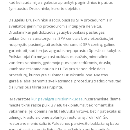
kad keliaudami jais galėsite aplankyti pagrindinius ir pačius
žymiausius Druskininkų kurorto objektus.
Daugeliui Druskininkai asocijuojasi su SPA procedūromis ir
sveikatos gerinimo procedūromis ir taip yra ne veltui.
Druskininkai gali didžiuotis gausybe puikias paslaugas
teikiančiomis sanatorijomis, SPA centrais bei viešbučiais. Jei
nuspręsite pasimėgauti poilsiu viename iš SPA centrų, galime
garantuoti, kad ten jus apgaubs nepaprastu rūpesčiu ir kokybe.
Poilsiautojai čia mėgaujasi puikiais masažais, mineralinio
vandens voniomis, gydomojo purvo procedūromis, druskų
kambario teikiama nauda ir t.t. Tai yra tik nedidelė dalis
procedūrų, kurios yra siūlomos Druskininkuose. Miestas
garsėja labai senomis sveikatinimosi procedūrų tradicijomis, tad
čia Jumis bus tikrai pasirūpinta.
Jei svarstote
kur pavalgyti Druskininkuose
, nusiraminkite, šiame
mieste tikrai rasite puikių vietų tiek pietums, tiek romantiškai
vakarienei. Jei domina ne tik lietuviška virtuvė, bet ir patiekalai iš
tolimųjų kraštų siūlome aplankyti restoraną „Toli Toli“. Šio
restorano meniu šalia iš Palestinos parsivežto baklažanų baba
ganouš rasite ir purių lietuviškų varškėtukų bei legendinės