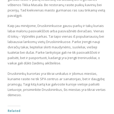
vištienos Tikka Masala. Be restoranų rasite puikių kavinių bei
picerijų. Tad kiekvienas maisto gurmanas ras sau tinkamą vietą
pavalgyti.
Kaip jau minėjome, Druskininkuose gausu parkų ir takų kuriais
labai malonu pasivaikščioti arba pasivažinėti dviračiais. Vienas
iš tokių – Vijūnėlės parkas. Tai tapo vienas iš populiariausių bei
labiausiai lankomų vietų Druskininkuose. Parke įrengti nauji
dviračių takai, liepteliai skirti maudynėms, suoleliai, viešieji
tualetai bei dušai. Parke lankytojai gali ne tik pasivaikščioti ir
pailsėti, bet ir pasportuoti, kadangi yra įrengti treniruokliai, o
vaikai gali dūkti žaidimų aikštelėse.
Druskininkų kurortas yra tikrai unikalus ir įdomus miestas,
kuriame rasite ne tik SPA centrus ar sanatorijas, bet ir daugybę
pramogų. Taigi kitą kartą kai galvosite kurioje vietoje pailsėti
Lietuvoje, prisiminkite Druskininkus, šis miestas yra tikrai vertas
dėmesio.
Related