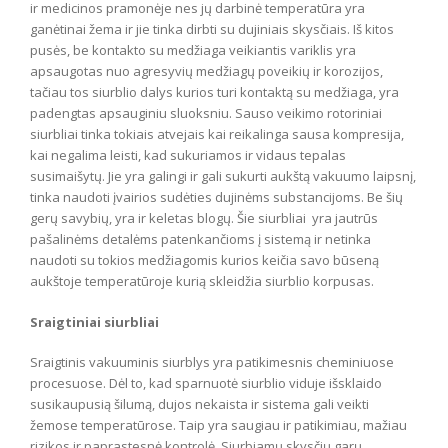
ir medicinos pramonėje nes jų darbinė temperatūra yra
ganėtinai žema ir jie tinka dirbti su dujiniais skysčiais. Iš kitos
pusės, be kontakto su medžiaga veikiantis variklis yra
apsaugotas nuo agresyvių medžiagų poveikių ir korozijos,
tačiau tos siurblio dalys kurios turi kontaktą su medžiaga, yra
padengtas apsauginiu sluoksniu. Sauso veikimo rotoriniai
siurbliai tinka tokiais atvejais kai reikalinga sausa kompresija,
kai negalima leisti, kad sukuriamos ir vidaus tepalas
susimaišytų. Jie yra galingi ir gali sukurti aukštą vakuumo laipsnį,
tinka naudoti įvairios sudėties dujinėms substancijoms. Be šių
gerų savybių, yra ir keletas blogų. Šie siurbliai yra jautrūs
pašalinėms detalėms patenkančioms į sistemą ir netinka
naudoti su tokios medžiagomis kurios keičia savo būseną
aukštoje temperatūroje kurią skleidžia siurblio korpusas.
Sraigtiniai siurbliai
Sraigtinis vakuuminis siurblys yra patikimesnis cheminiuose
procesuose. Dėl to, kad sparnuotė siurblio viduje išsklaido
susikaupusią šilumą, dujos nekaista ir sistema gali veikti
žemose temperatūrose. Taip yra saugiau ir patikimiau, mažiau
rizikos ir paprastesnė kontrolė. Siurbiamų skysčių garų