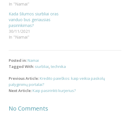
In "Namai"
Kada šilumos siurbliai oras
vanduo bus geriausias
pasirinkimas?
30/11/2021
In "Namai"
Posted in:
Namai
Tagged With:
siurbliai
,
technika
Post
Previous Article:
Kredito paieškos: kaip veikia paskolų
navigation
palyginimų portalai?
Next Article:
Kaip pasirinkti kurjerius?
No Comments