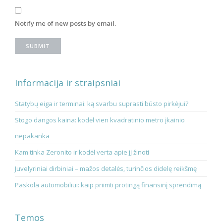
Notify me of new posts by email.
Informacija ir straipsniai
Statybų eiga ir terminai: ką svarbu suprasti būsto pirkėjui?
Stogo dangos kaina: kodėl vien kvadratinio metro įkainio
nepakanka
Kam tinka Zeronito ir kodėl verta apie jį žinoti
Juvelyriniai dirbiniai – mažos detalės, turinčios didelę reikšmę
Paskola automobiliui: kaip priimti protingą finansinį sprendimą
Temos