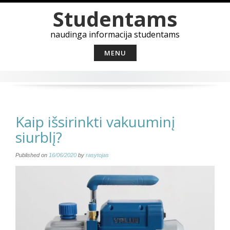
Skip
Studentams
to
content
naudinga informacija studentams
MENU
Kaip išsirinkti vakuuminį
siurblį?
Published on
16/06/2020
by
rasytojas