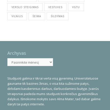
VERSLO STEIGIMAS
VESTUVĖS
VGTU
VILNIUS
ŠEIMA
ŠILDYMAS
Archyvas
Archyvas
Studijuoti galima ir tikrai verta visą gyvenimą. Universitetuose
gauname tik bazines žinias, o visa kita sužinome patys,
dirbdami kasdieninius darbus, darbuodamiesi buityje. Įvairūs
straipsniai padeda mums studijuoti konkrečius gyvenimiškus
dalykus. Išmokome mokytis savo Alma Mater, tad dabar galime
daryti tai patys internete.