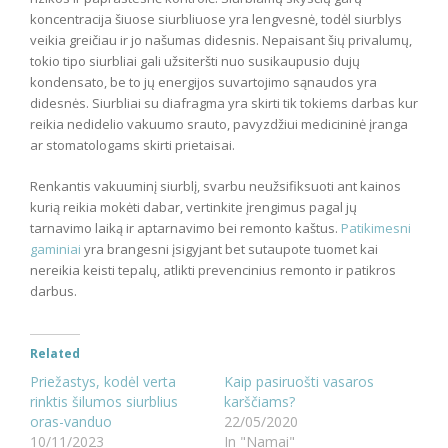
koncentracija šiuose siurbliuose yra lengvesnė, todėl siurblys
veikia greičiau ir jo našumas didesnis. Nepaisant šių privalumų,
tokio tipo siurbliai gali užsiteršti nuo susikaupusio dujų
kondensato, be to jų energijos suvartojimo sąnaudos yra
didesnės. Siurbliai su diafragma yra skirti tik tokiems darbas kur
reikia nedidelio vakuumo srauto, pavyzdžiui medicininė įranga
ar stomatologams skirti prietaisai.
Renkantis vakuuminį siurblį, svarbu neužsifiksuoti ant kainos
kurią reikia mokėti dabar, vertinkite įrengimus pagal jų
tarnavimo laiką ir aptarnavimo bei remonto kaštus.
Patikimesni
gaminiai
yra brangesni įsigyjant bet sutaupote tuomet kai
nereikia keisti tepalų, atlikti prevencinius remonto ir patikros
darbus.
Related
Priežastys, kodėl verta
Kaip pasiruošti vasaros
rinktis šilumos siurblius
karščiams?
oras-vanduo
22/05/2020
10/11/2023
In "Namai"