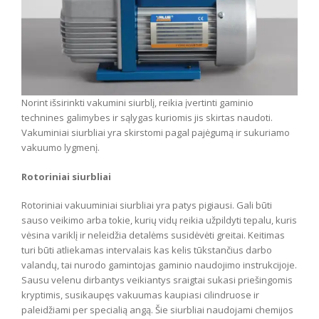
Norint išsirinkti vakumini siurblį, reikia įvertinti gaminio
technines galimybes ir sąlygas kuriomis jis skirtas naudoti.
Vakuminiai siurbliai yra skirstomi pagal pajėgumą ir sukuriamo
vakuumo lygmenį.
Rotoriniai siurbliai
Rotoriniai vakuuminiai siurbliai yra patys pigiausi. Gali būti
sauso veikimo arba tokie, kurių vidų reikia užpildyti tepalu, kuris
vėsina variklį ir neleidžia detalėms susidėvėti greitai. Keitimas
turi būti atliekamas intervalais kas kelis tūkstančius darbo
valandų, tai nurodo gamintojas gaminio naudojimo instrukcijoje.
Sausu velenu dirbantys veikiantys sraigtai sukasi priešingomis
kryptimis, susikaupęs vakuumas kaupiasi cilindruose ir
paleidžiami per specialią angą. Šie siurbliai naudojami chemijos