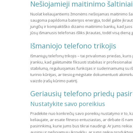
Nešiojamieji maitinimo šaltiniai
Nuolat keliaujantiems žmonėms nešiojamas maitinimo šalt
saugoma papildoma baterijos energija, todėl galite įkrau
jungčių ir kompaktiško dizaino maitinimo bankų, kad juos
jūsų išmanusis telefonas išliks įkrautas, todėl visą dieną ga
Išmaniojo telefono trikojis
Išmaniųjų telefonų trikojis – tai privalomas priedas, kuri
įrankiu, kad galėtumėte fiksuoti stabilias ir profesionaliai
stabilumą, reguliuojamas funkcijas ir suderinamumą su iš
turinio kūrėjas, ar tiesiog mėgstate dokumentuoti akimirka
vaizdo įrašų kūrimo patirtį.
Geriausių telefono priedų pasir
Nustatykite savo poreikius
Pradėkite nuo konkrečių savo poreikių nustatymo ir to, ka
keliaujate, ar esate fitneso entuziastas, ar dirbate iš n
pasirinkimą, kurie jums bus tikrai naudingi. Ar jums reiki
ausinių ir nešiojamųjų įkroviklių, ar jums reikia produkty