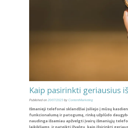
Kaip pasirinkti geriausius
Published on
20/07/2023
by
ContentMarketing
Išmanieji telefonai sklandžiai įsiliejo į mūsų kasdi
funkcionalumą ir patogumą, rinką užplūdo daugybė 
naudinga išsamiau apžvelgti įvairų išmaniųjų telef
laikikliams, ir pateikti įžvalgų, kaip išsirinkti geri