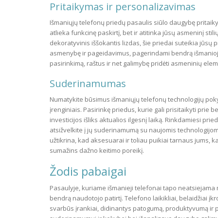
Pritaikymas ir personalizavimas
Išmaniųjų telefonų priedų pasaulis siūlo daugybę pritaiky
atlieka funkcinę paskirtį, bet ir atitinka jūsų asmeninį sti
dekoratyvinis iššokantis lizdas, šie priedai suteikia jūsų
asmenybę ir pageidavimus, pagerindami bendrą išmaniojo 
pasirinkimą, raštus ir net galimybę pridėti asmeninių eleme
Suderinamumas
Numatykite būsimus išmaniųjų telefonų technologijų poky
įrenginiais. Pasirinkę priedus, kurie gali prisitaikyti prie 
investicijos išliks aktualios ilgesnį laiką. Rinkdamiesi prie
atsižvelkite į jų suderinamumą su naujomis technologijom
užtikrina, kad aksesuarai ir toliau puikiai tarnaus jums, kai
sumažins dažno keitimo poreikį.
Žodis pabaigai
Pasaulyje, kuriame išmanieji telefonai tapo neatsiejama 
bendrą naudotojo patirtį. Telefono laikikliai, belaidžiai įkrov
svarbūs įrankiai, didinantys patogumą, produktyvumą ir