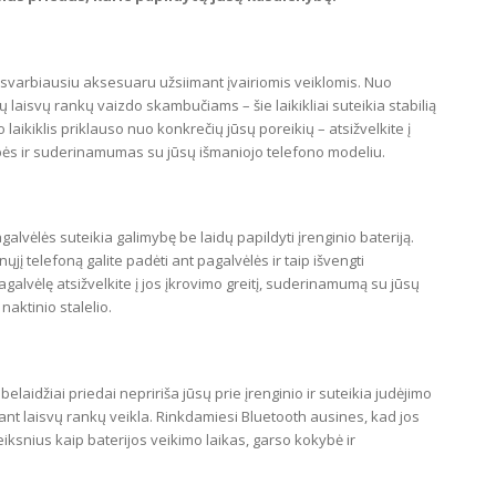
r svarbiausiu aksesuaru užsiimant įvairiomis veiklomis. Nuo
ovų laisvų rankų vaizdo skambučiams – šie laikikliai suteikia stabilią
 laikiklis priklauso nuo konkrečių jūsų poreikių – atsižvelkite į
ybės ir suderinamumas su jūsų išmaniojo telefono modeliu.
alvėlės suteikia galimybę be laidų papildyti įrenginio bateriją.
į telefoną galite padėti ant pagalvėlės ir taip išvengti
galvėlę atsižvelkite į jos įkrovimo greitį, suderinamumą su jūsų
 naktinio stalelio.
elaidžiai priedai nepririša jūsų prie įrenginio ir suteikia judėjimo
ant laisvų rankų veikla. Rinkdamiesi Bluetooth ausines, kad jos
 veiksnius kaip baterijos veikimo laikas, garso kokybė ir