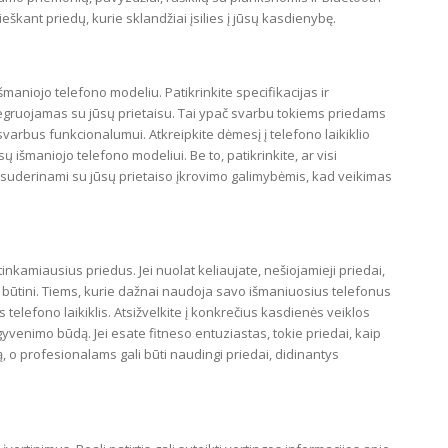
ieškant priedų, kurie sklandžiai įsilies į jūsų kasdienybę.
išmaniojo telefono modeliu. Patikrinkite specifikacijas ir
integruojamas su jūsų prietaisu. Tai ypač svarbu tokiems priedams
i svarbus funkcionalumui. Atkreipkite dėmesį į telefono laikiklio
ūsų išmaniojo telefono modeliui. Be to, patikrinkite, ar visi
yra suderinami su jūsų prietaiso įkrovimo galimybėmis, kad veikimas
kamiausius priedus. Jei nuolat keliaujate, nešiojamieji priedai,
ti būtini. Tiems, kurie dažnai naudoja savo išmaniuosius telefonus
 telefono laikiklis. Atsižvelkite į konkrečius kasdienės veiklos
sų gyvenimo būdą. Jei esate fitneso entuziastas, tokie priedai, kaip
iną, o profesionalams gali būti naudingi priedai, didinantys