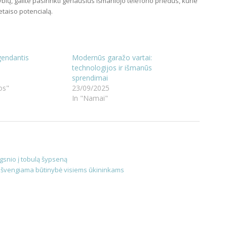
ų, galite pasirinkti geriausius išmaniojo telefono priedus, kurie
ietaiso potencialą.
gendantis
Modernūs garažo vartai:
technologijos ir išmanūs
sprendimai
os"
23/09/2025
In "Namai"
gsnio į tobulą šypseną
eišvengiama būtinybė visiems ūkininkams