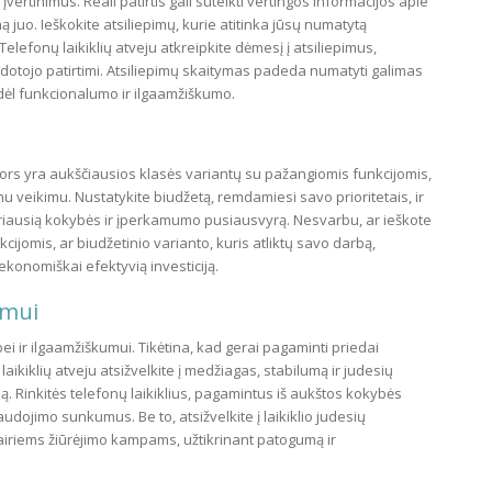
įvertinimus. Reali patirtis gali suteikti vertingos informacijos apie
juo. Ieškokite atsiliepimų, kurie atitinka jūsų numatytą
lefonų laikiklių atveju atkreipkite dėmesį į atsiliepimus,
dotojo patirtimi. Atsiliepimų skaitymas padeda numatyti galimas
 dėl funkcionalumo ir ilgaamžiškumo.
 Nors yra aukščiausios klasės variantų su pažangiomis funkcijomis,
mu veikimu. Nustatykite biudžetą, remdamiesi savo prioritetais, ir
riausią kokybės ir įperkamumo pusiausvyrą. Nesvarbu, ar ieškote
cijomis, ar biudžetinio varianto, kuris atliktų savo darbą,
ekonomiškai efektyvią investiciją.
umui
i ir ilgaamžiškumui. Tikėtina, kad gerai pagaminti priedai
laikiklių atveju atsižvelkite į medžiagas, stabilumą ir judesių
. Rinkitės telefonų laikiklius, pagamintus iš aukštos kokybės
udojimo sunkumus. Be to, atsižvelkite į laikiklio judesių
įvairiems žiūrėjimo kampams, užtikrinant patogumą ir