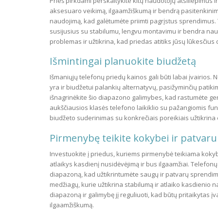
Prieš pirkdami perskaitykite kitų naudotojų atsiliepimus ir 
aksesuaro veikimą, ilgaamžiškumą ir bendrą pasitenkinimą 
naudojimą, kad galėtumėte priimti pagrįstus sprendimus. Te
susijusius su stabilumu, lengvu montavimu ir bendra nau
problemas ir užtikrina, kad priedas atitiks jūsų lūkesčius
Išmintingai planuokite biudžetą
Išmaniųjų telefonų priedų kainos gali būti labai įvairios.
yra ir biudžetui palankių alternatyvų, pasižyminčių patiki
išnagrinėkite šio diapazono galimybes, kad rastumėte ge
aukščiausios klasės telefono laikiklio su pažangiomis funk
biudžeto suderinimas su konkrečiais poreikiais užtikrina 
Pirmenybę teikite kokybei ir patvar
Investuokite į priedus, kuriems pirmenybė teikiama kokybe
atlaikys kasdienį nusidėvėjimą ir bus ilgaamžiai. Telefonų 
diapazoną, kad užtikrintumėte saugų ir patvarų sprendimą
medžiagų, kurie užtikrina stabilumą ir atlaiko kasdienio na
diapazoną ir galimybę jį reguliuoti, kad būtų pritaikytas 
ilgaamžiškumą.