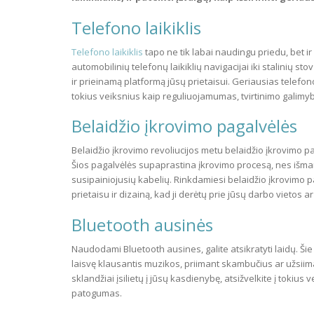
Telefono laikiklis
Telefono laikiklis
tapo ne tik labai naudingu priedu, bet i
automobilinių telefonų laikiklių navigacijai iki stalinių st
ir prieinamą platformą jūsų prietaisui. Geriausias telefono
tokius veiksnius kaip reguliuojamumas, tvirtinimo galim
Belaidžio įkrovimo pagalvėlės
Belaidžio įkrovimo revoliucijos metu belaidžio įkrovimo pag
Šios pagalvėlės supaprastina įkrovimo procesą, nes išmanųj
susipainiojusių kabelių. Rinkdamiesi belaidžio įkrovimo pa
prietaisu ir dizainą, kad ji derėtų prie jūsų darbo vietos ar
Bluetooth ausinės
Naudodami Bluetooth ausines, galite atsikratyti laidų. Šie b
laisvę klausantis muzikos, priimant skambučius ar užsiim
sklandžiai įsilietų į jūsų kasdienybę, atsižvelkite į tokius
patogumas.