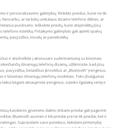
mo ir personalizavimo galimybių. Rinkitės priedus, kurie ne tik
lių. Nesvarbu, ar tai būtų unikalaus dizaino telefono dėklas, ar
 prietaisui puošnumo. Ieškokite priedų, kurie atspindėtų jūsų
telefono estetiką. Pritaikymo galimybės gali apimti spalvų
ntų, pavyzdžiui, inicialų ar paveikslėlių.
čius ir atsižvelkite į aksesuaro suderinamumą su būsimais
besikeičiančių išmaniųjų telefonų dizainų, užtikrinsite, kad jūsų
dus, pavyzdžiui, belaidžius įkroviklius ar „Bluetooth” įrenginius,
is ir būsimais išmaniųjų telefonų modeliais. Toks įžvalgumas
 laikui bėgant atnaujinsite įrenginius, suteiks ilgalaikę vertę ir
mūsų kasdienio gyvenimo dalimi, tinkami priedai gali pagerinti
ikliai, Bluetooth ausinės ir kiti priedai yra ne tik priedai, bet ir
 pramogas. Suprasdami savo poreikius, teikdami pirmenybę