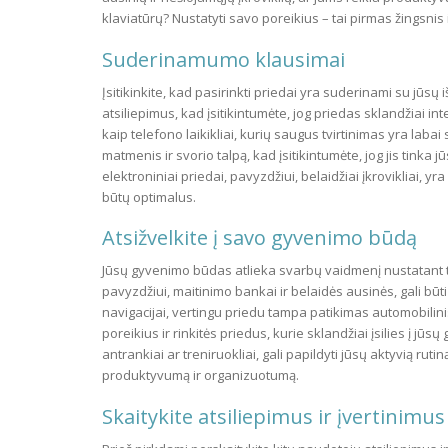
klaviatūrų? Nustatyti savo poreikius – tai pirmas žingsnis 
Suderinamumo klausimai
Įsitikinkite, kad pasirinkti priedai yra suderinami su jūsų 
atsiliepimus, kad įsitikintumėte, jog priedas sklandžiai 
kaip telefono laikikliai, kurių saugus tvirtinimas yra laba
matmenis ir svorio talpą, kad įsitikintumėte, jog jis tinka j
elektroniniai priedai, pavyzdžiui, belaidžiai įkrovikliai, 
būtų optimalus.
Atsižvelkite į savo gyvenimo būdą
Jūsų gyvenimo būdas atlieka svarbų vaidmenį nustatant tin
pavyzdžiui, maitinimo bankai ir belaidės ausinės, gali bū
navigacijai, vertingu priedu tampa patikimas automobilinis
poreikius ir rinkitės priedus, kurie sklandžiai įsilies į jū
antrankiai ar treniruokliai, gali papildyti jūsų aktyvią rut
produktyvumą ir organizuotumą.
Skaitykite atsiliepimus ir įvertinimus