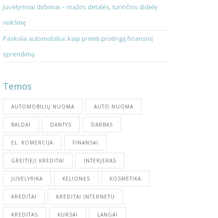
Juvelyriniai dirbiniai – mažos detalės, turinčios didelę
reikšmę
Paskola automobiliui: kaip priimti protingą finansinį
sprendimą
Temos
AUTOMOBILIŲ NUOMA
AUTO NUOMA
BALDAI
DANTYS
DARBAS
EL. KOMERCIJA
FINANSAI
GREITIEJI KREDITAI
INTERJERAS
JUVELYRIKA
KELIONĖS
KOSMETIKA
KREDITAI
KREDITAI INTERNETU
KREDITAS
KURSAI
LANGAI