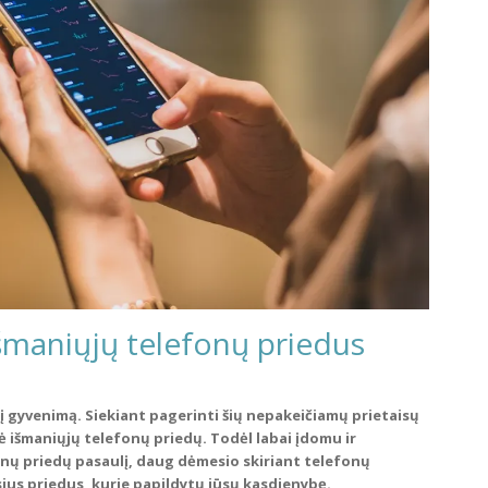
 išmaniųjų telefonų priedus
enį gyvenimą. Siekiant pagerinti šių nepakeičiamų prietaisų
išmaniųjų telefonų priedų. Todėl labai įdomu ir
onų priedų pasaulį, daug dėmesio skiriant telefonų
ausius priedus, kurie papildytų jūsų kasdienybę.