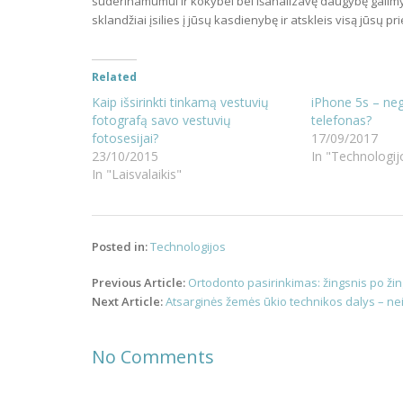
suderinamumui ir kokybei bei išanalizavę daugybę galimybi
sklandžiai įsilies į jūsų kasdienybę ir atskleis visą jūsų pr
Related
Kaip išsirinkti tinkamą vestuvių
iPhone 5s – ne
fotografą savo vestuvių
telefonas?
fotosesijai?
17/09/2017
23/10/2015
In "Technologij
In "Laisvalaikis"
Posted in:
Technologijos
Post
Previous Article:
Ortodonto pasirinkimas: žingsnis po žin
navigation
Next Article:
Atsarginės žemės ūkio technikos dalys – n
No Comments