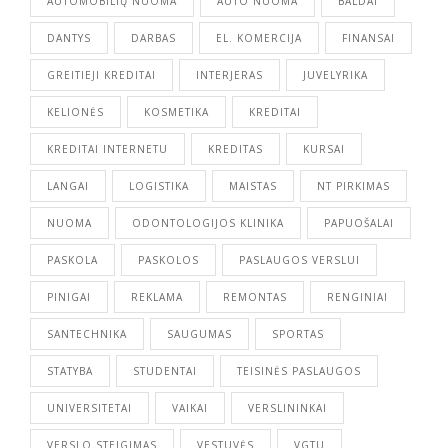
AUTOMOBILIŲ NUOMA
AUTO NUOMA
BALDAI
DANTYS
DARBAS
EL. KOMERCIJA
FINANSAI
GREITIEJI KREDITAI
INTERJERAS
JUVELYRIKA
KELIONĖS
KOSMETIKA
KREDITAI
KREDITAI INTERNETU
KREDITAS
KURSAI
LANGAI
LOGISTIKA
MAISTAS
NT PIRKIMAS
NUOMA
ODONTOLOGIJOS KLINIKA
PAPUOŠALAI
PASKOLA
PASKOLOS
PASLAUGOS VERSLUI
PINIGAI
REKLAMA
REMONTAS
RENGINIAI
SANTECHNIKA
SAUGUMAS
SPORTAS
STATYBA
STUDENTAI
TEISINĖS PASLAUGOS
UNIVERSITETAI
VAIKAI
VERSLININKAI
VERSLO STEIGIMAS
VESTUVĖS
VGTU