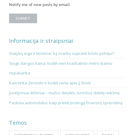
Notify me of new posts by email.
Informacija ir straipsniai
Statybų eiga ir terminai: ką svarbu suprasti būsto pirkėjui?
Stogo dangos kaina: kodėl vien kvadratinio metro įkainio
nepakanka
Kam tinka Zeronito ir kodėl verta apie jį žinoti
Juvelyriniai dirbiniai – mažos detalės, turinčios didelę reikšmę
Paskola automobiliui: kaip priimti protingą finansinį sprendimą
Temos