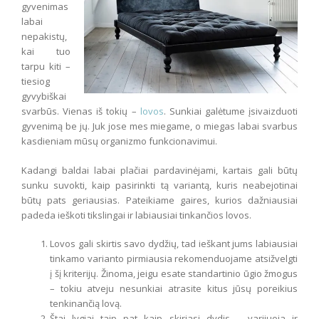
gyvenimas
labai
nepakistų,
kai tuo
tarpu kiti –
tiesiog
gyvybiškai
svarbūs. Vienas iš tokių –
lovos
. Sunkiai galėtume įsivaizduoti
gyvenimą be jų. Juk jose mes miegame, o miegas labai svarbus
kasdieniam mūsų organizmo funkcionavimui.
Kadangi baldai labai plačiai pardavinėjami, kartais gali būtų
sunku suvokti, kaip pasirinkti tą variantą, kuris neabejotinai
būtų pats geriausias. Pateikiame gaires, kurios dažniausiai
padeda ieškoti tikslingai ir labiausiai tinkančios lovos.
Lovos gali skirtis savo dydžių, tad ieškant jums labiausiai
tinkamo varianto pirmiausia rekomenduojame atsižvelgti
į šį kriterijų. Žinoma, jeigu esate standartinio ūgio žmogus
– tokiu atveju nesunkiai atrasite kitus jūsų poreikius
tenkinančią lovą.
Štai lygiai taip pat kaip skiriasi dydis – varijuoja ir