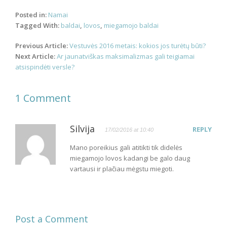
Posted in:
Namai
Tagged With:
baldai
,
lovos
,
miegamojo baldai
Post
Previous Article:
Vestuvės 2016 metais: kokios jos turėtų būti?
navigation
Next Article:
Ar jaunatviškas maksimalizmas gali teigiamai
atsispindėti versle?
1 Comment
Silvija
REPLY
17/02/2016 at 10:40
Mano poreikius gali atitikti tik didelės
miegamojo lovos kadangi be galo daug
vartausi ir plačiau mėgstu miegoti.
Post a Comment