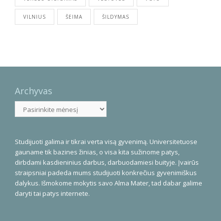
VILNIUS
ŠEIMA
ŠILDYMAS
Archyvas
Archyvas
Studijuoti galima ir tikrai verta visą gyvenimą. Universitetuose
gauname tik bazines žinias, o visa kita sužinome patys,
dirbdami kasdieninius darbus, darbuodamiesi buityje. Įvairūs
straipsniai padeda mums studijuoti konkrečius gyvenimiškus
dalykus. Išmokome mokytis savo Alma Mater, tad dabar galime
daryti tai patys internete.