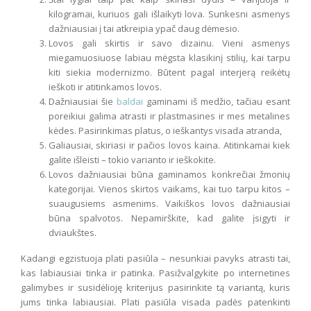
kilogramai, kuriuos gali išlaikyti lova. Sunkesni asmenys
dažniausiai į tai atkreipia ypač daug dėmesio.
Lovos gali skirtis ir savo dizainu. Vieni asmenys
miegamuosiuose labiau mėgsta klasikinį stilių, kai tarpu
kiti siekia modernizmo. Būtent pagal interjerą reikėtų
ieškoti ir atitinkamos lovos.
Dažniausiai šie
baldai
gaminami iš medžio, tačiau esant
poreikiui galima atrasti ir plastmasines ir mes metalines
kėdes. Pasirinkimas platus, o ieškantys visada atranda,
Galiausiai, skiriasi ir pačios lovos kaina. Atitinkamai kiek
galite išleisti – tokio varianto ir ieškokite.
Lovos dažniausiai būna gaminamos konkrečiai žmonių
kategorijai. Vienos skirtos vaikams, kai tuo tarpu kitos –
suaugusiems asmenims. Vaikiškos lovos dažniausiai
būna spalvotos. Nepamirškite, kad galite įsigyti ir
dviaukštes.
Kadangi egzistuoja plati pasiūla – nesunkiai pavyks atrasti tai,
kas labiausiai tinka ir patinka. Pasižvalgykite po internetines
galimybes ir susidėlioję kriterijus pasirinkite tą variantą, kuris
jums tinka labiausiai. Plati pasiūla visada padės patenkinti