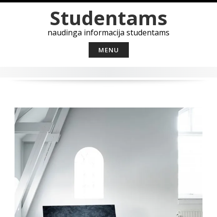
Skip
Studentams
to
content
naudinga informacija studentams
MENU