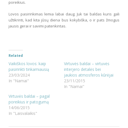
poreikius.
Lovos pasirinkimas lemia labai daug. Juk tai baldas kuris gali
užtikrinti, kad kita jūsų diena bus kokybiška, o ir pats žmogus
jausis gerai ir savimi patenkintas.
Related
Vaikiškos lovos: kaip
Virtuvės baldai – virtuvės
pasirinkti tinkamiausią
interjero detalės bei
23/03/2024
jaukios atmosferos kūrėjai
In "Namai"
23/11/2015
In "Namai"
Virtuvės baldai – pagal
poreikius ir patogumą
14/06/2015
In "Laisvalaikis"