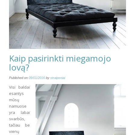
Kaip pasirinkti miegamojo
lovą?
Published on
09/01/2016
by
straipsniai
Visi baldai
esantys
mūsų
namuose
yra labai
svarbūs,
tačiau be
vienų