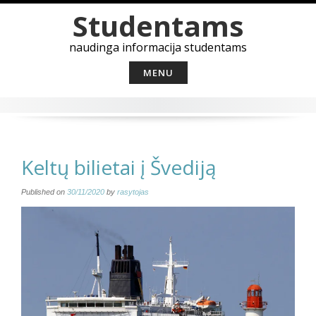
Skip
Studentams
to
content
naudinga informacija studentams
MENU
Keltų bilietai į Švediją
Published on
30/11/2020
by
rasytojas