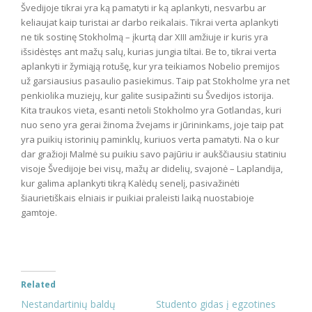
Švedijoje tikrai yra ką pamatyti ir ką aplankyti, nesvarbu ar
keliaujat kaip turistai ar darbo reikalais. Tikrai verta aplankyti
ne tik sostinę Stokholmą – įkurtą dar XIII amžiuje ir kuris yra
išsidėstęs ant mažų salų, kurias jungia tiltai. Be to, tikrai verta
aplankyti ir žymiąją rotušę, kur yra teikiamos Nobelio premijos
už garsiausius pasaulio pasiekimus. Taip pat Stokholme yra net
penkiolika muziejų, kur galite susipažinti su Švedijos istorija.
Kita traukos vieta, esanti netoli Stokholmo yra Gotlandas, kuri
nuo seno yra gerai žinoma žvejams ir jūrininkams, joje taip pat
yra puikių istorinių paminklų, kuriuos verta pamatyti. Na o kur
dar gražioji Malmė su puikiu savo pajūriu ir aukščiausiu statiniu
visoje Švedijoje bei visų, mažų ar didelių, svajonė – Laplandija,
kur galima aplankyti tikrą Kalėdų senelį, pasivažinėti
šiaurietiškais elniais ir puikiai praleisti laiką nuostabioje
gamtoje.
Related
Nestandartinių baldų
Studento gidas į egzotines