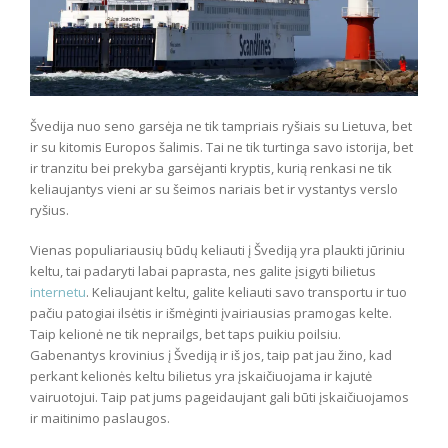
Švedija nuo seno garsėja ne tik tampriais ryšiais su Lietuva, bet
ir su kitomis Europos šalimis. Tai ne tik turtinga savo istorija, bet
ir tranzitu bei prekyba garsėjanti kryptis, kurią renkasi ne tik
keliaujantys vieni ar su šeimos nariais bet ir vystantys verslo
ryšius.
Vienas populiariausių būdų keliauti į Švediją yra plaukti jūriniu
keltu, tai padaryti labai paprasta, nes galite įsigyti bilietus
internetu
. Keliaujant keltu, galite keliauti savo transportu ir tuo
pačiu patogiai ilsėtis ir išmėginti įvairiausias pramogas kelte.
Taip kelionė ne tik neprailgs, bet taps puikiu poilsiu.
Gabenantys krovinius į Švediją ir iš jos, taip pat jau žino, kad
perkant kelionės keltu bilietus yra įskaičiuojama ir kajutė
vairuotojui. Taip pat jums pageidaujant gali būti įskaičiuojamos
ir maitinimo paslaugos.