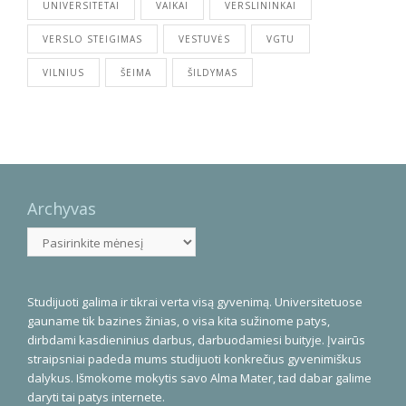
UNIVERSITETAI
VAIKAI
VERSLININKAI
VERSLO STEIGIMAS
VESTUVĖS
VGTU
VILNIUS
ŠEIMA
ŠILDYMAS
Archyvas
Archyvas
Studijuoti galima ir tikrai verta visą gyvenimą. Universitetuose
gauname tik bazines žinias, o visa kita sužinome patys,
dirbdami kasdieninius darbus, darbuodamiesi buityje. Įvairūs
straipsniai padeda mums studijuoti konkrečius gyvenimiškus
dalykus. Išmokome mokytis savo Alma Mater, tad dabar galime
daryti tai patys internete.