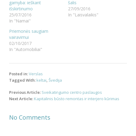
gamyba: ieškant
šalis
išskirtinumo
27/09/2016
25/07/2016
In "Laisvalaikis"
In "Namai"
Priemonės saugiam
vairavimui
02/10/2017
In "Automobiliai"
Posted in:
Verslas
Tagged With:
keltai
,
Švedija
Post
Previous Article:
Sveikatingumo centro paslaugos
navigation
Next Article:
Kapitalinis būsto remontas ir interjero kūrimas
No Comments