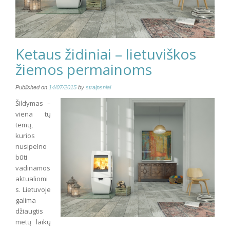
Ketaus židiniai – lietuviškos
žiemos permainoms
Published on
14/07/2015
by
straipsniai
Šildymas –
viena tų
temų,
kurios
nusipelno
būti
vadinamos
aktualiomi
s. Lietuvoje
galima
džiaugtis
metų laikų