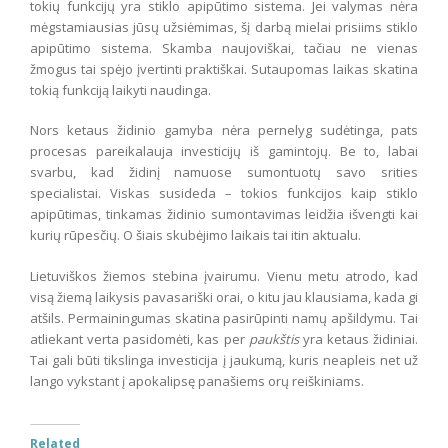
tokių funkcijų yra stiklo apipūtimo sistema. Jei valymas nėra
mėgstamiausias jūsų užsiėmimas, šį darbą mielai prisiims stiklo
apipūtimo sistema. Skamba naujoviškai, tačiau ne vienas
žmogus tai spėjo įvertinti praktiškai. Sutaupomas laikas skatina
tokią funkciją laikyti naudinga.
Nors ketaus židinio gamyba nėra pernelyg sudėtinga, pats
procesas pareikalauja investicijų iš gamintojų. Be to, labai
svarbu, kad židinį namuose sumontuotų savo srities
specialistai. Viskas susideda – tokios funkcijos kaip stiklo
apipūtimas, tinkamas židinio sumontavimas leidžia išvengti kai
kurių rūpesčių. O šiais skubėjimo laikais tai itin aktualu.
Lietuviškos žiemos stebina įvairumu. Vienu metu atrodo, kad
visą žiemą laikysis pavasariški orai, o kitu jau klausiama, kada gi
atšils. Permainingumas skatina pasirūpinti namų apšildymu. Tai
atliekant verta pasidomėti, kas per
paukštis
yra ketaus židiniai.
Tai gali būti tikslinga investicija į jaukumą, kuris neapleis net už
lango vykstant į apokalipsę panašiems orų reiškiniams.
Related