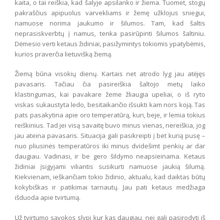
kaita, o tai reiškia, kad šalyje apsilanko ir žiema. Tuomet, stogų
pakraščius apipuolus varvekliams ir žemę užklojus sniegui,
namuose norima jaukumo ir šilumos. Tam, kad šaltis
neprasiskverbtų į namus, tenka pasirūpinti šilumos šaltiniu.
Dėmesio verti ketaus židiniai, pasižymintys tokiomis ypatybėmis,
kurios praverčia lietuvišką žiemą.
Žiemą būna visokių dienų. Kartais net atrodo lyg jau atėjęs
pavasaris. Tačiau čia pasireiškia šaltojo metų laiko
klastingumas, kai pavakare žeme žliaugia upeliai, o iš ryto
viskas sukaustyta ledo, besitaikančio išsukti kam nors koją. Tas
pats pasakytina apie oro temperatūrą, kuri, beje, ir lemia tokius
reiškinius. Tad jei visą savaitę buvo minus vienas, nereiškia, jog
jau ateina pavasaris. Situacija gali pasikreipti į bet kurią pusę –
nuo pliusinės temperatūros iki minus dvidešimt penkių ar dar
daugiau. Vadinasi, ir be gero šildymo neapsieinama. Ketaus
židiniai įsigyjami viliantis susikurti namuose jaukią šilumą.
Kiekvienam, ieškančiam tokio židinio, aktualu, kad daiktas būtų
kokybiškas ir patikimai tarnautų. Jau pati ketaus medžiaga
išduoda apie tvirtumą.
Už tvirtumo sąvokos slypi kur kas daugiau, nei gali pasirodyti iš