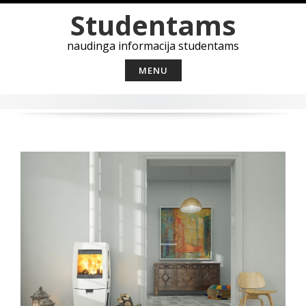
Skip
Studentams
to
content
naudinga informacija studentams
MENU