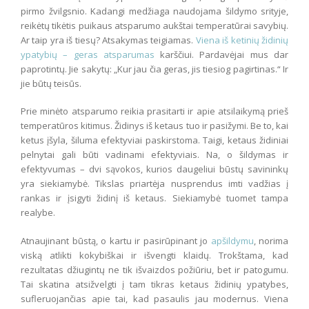
pirmo žvilgsnio. Kadangi medžiaga naudojama šildymo srityje,
reikėtų tikėtis puikaus atsparumo aukštai temperatūrai savybių.
Ar taip yra iš tiesų? Atsakymas teigiamas.
Viena iš ketinių židinių
ypatybių – geras atsparumas
karščiui. Pardavėjai mus dar
paprotintų. Jie sakytų: „Kur jau čia geras, jis tiesiog pagirtinas.“ Ir
jie būtų teisūs.
Prie minėto atsparumo reikia prasitarti ir apie atsilaikymą prieš
temperatūros kitimus. Židinys iš ketaus tuo ir pasižymi. Be to, kai
ketus įšyla, šiluma efektyviai paskirstoma. Taigi, ketaus židiniai
pelnytai gali būti vadinami efektyviais. Na, o šildymas ir
efektyvumas – dvi sąvokos, kurios daugeliui būstų savininkų
yra siekiamybė. Tikslas priartėja nusprendus imti vadžias į
rankas ir įsigyti židinį iš ketaus. Siekiamybė tuomet tampa
realybe.
Atnaujinant būstą, o kartu ir pasirūpinant jo
apšildymu
, norima
viską atlikti kokybiškai ir išvengti klaidų. Trokštama, kad
rezultatas džiugintų ne tik išvaizdos požiūriu, bet ir patogumu.
Tai skatina atsižvelgti į tam tikras ketaus židinių ypatybes,
sufleruojančias apie tai, kad pasaulis jau modernus. Viena