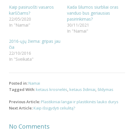
Kaip pasiruošti vasaros
Kada šilumos siurbliai oras
karščiams?
vanduo bus geriausias
22/05/2020
pasirinkimas?
In "Namai"
30/11/2021
In "Namai"
2016-ųjų žiema: gripas jau
čia
22/10/2016
In "Sveikata"
Posted in:
Namai
Tagged With:
ketaus krosnelės
,
ketaus židiniai
,
šildymas
Post
Previous Article:
Plastikiniai langai ir plastikinės lauko durys
navigation
Next Article:
Kaip išsigydyti celiulitą?
No Comments