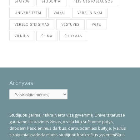
STATYBA
STUDENTAI
TEISINĖS PASLAUGOS
UNIVERSITETAI
VAIKAI
VERSLININKAI
VERSLO STEIGIMAS
VESTUVĖS
VGTU
VILNIUS
ŠEIMA
ŠILDYMAS
Archyvas
Archyvas
Studijuoti galima ir tikrai verta visą gyvenimą. Universitetuose
gauname tik bazines žinias, o visa kita sužinome patys,
dirbdami kasdieninius darbus, darbuodamiesi buityje. Įvairūs
straipsniai padeda mums studijuoti konkrečius gyvenimiškus