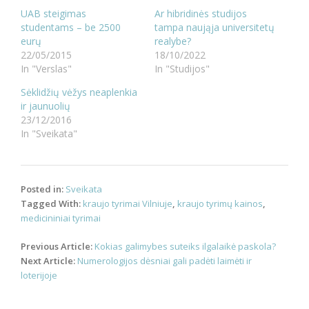
UAB steigimas
Ar hibridinės studijos
studentams – be 2500
tampa naująja universitetų
eurų
realybe?
22/05/2015
18/10/2022
In "Verslas"
In "Studijos"
Sėklidžių vėžys neaplenkia
ir jaunuolių
23/12/2016
In "Sveikata"
Posted in:
Sveikata
Tagged With:
kraujo tyrimai Vilniuje
,
kraujo tyrimų kainos
,
medicininiai tyrimai
Post
Previous Article:
Kokias galimybes suteiks ilgalaikė paskola?
navigation
Next Article:
Numerologijos dėsniai gali padėti laimėti ir
loterijoje