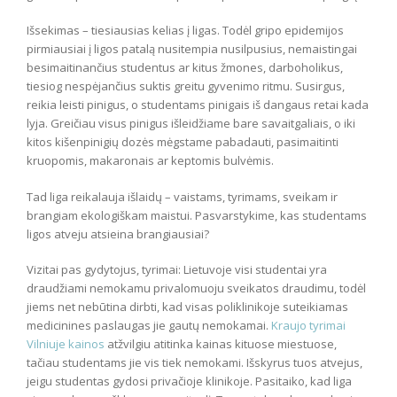
Išsekimas – tiesiausias kelias į ligas. Todėl gripo epidemijos
pirmiausiai į ligos patalą nusitempia nusilpusius, nemaistingai
besimaitinančius studentus ar kitus žmones, darboholikus,
tiesiog nespėjančius suktis greitu gyvenimo ritmu. Susirgus,
reikia leisti pinigus, o studentams pinigais iš dangaus retai kada
lyja. Greičiau visus pinigus išleidžiame bare savaitgaliais, o iki
kitos kišenpinigių dozės mėgstame pabadauti, pasimaitinti
kruopomis, makaronais ar keptomis bulvėmis.
Tad liga reikalauja išlaidų – vaistams, tyrimams, sveikam ir
brangiam ekologiškam maistui. Pasvarstykime, kas studentams
ligos atveju atsieina brangiausiai?
Vizitai pas gydytojus, tyrimai: Lietuvoje visi studentai yra
draudžiami nemokamu privalomuoju sveikatos draudimu, todėl
jiems net nebūtina dirbti, kad visas poliklinikoje suteikiamas
medicinines paslaugas jie gautų nemokamai.
Kraujo tyrimai
Vilniuje kainos
atžvilgiu atitinka kainas kituose miestuose,
tačiau studentams jie vis tiek nemokami. Išskyrus tuos atvejus,
jeigu studentas gydosi privačioje klinikoje. Pasitaiko, kad liga