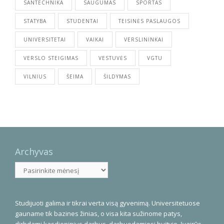
SANTECHNIKA
SAUGUMAS
SPORTAS
STATYBA
STUDENTAI
TEISINĖS PASLAUGOS
UNIVERSITETAI
VAIKAI
VERSLININKAI
VERSLO STEIGIMAS
VESTUVĖS
VGTU
VILNIUS
ŠEIMA
ŠILDYMAS
Archyvas
Archyvas
Studijuoti galima ir tikrai verta visą gyvenimą. Universitetuose
gauname tik bazines žinias, o visa kita sužinome patys,