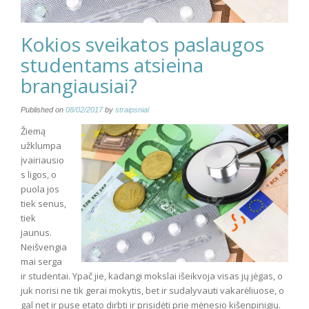
Kokios sveikatos paslaugos
studentams atsieina
brangiausiai?
Published on
08/02/2017
by
straipsniai
Žiemą
užklumpa
įvairiausio
s ligos, o
puola jos
tiek senus,
tiek
jaunus.
Neišvengia
mai serga
ir studentai. Ypač jie, kadangi mokslai išeikvoja visas jų jėgas, o
juk norisi ne tik gerai mokytis, bet ir sudalyvauti vakarėliuose, o
gal net ir puse etato dirbti ir prisidėti prie mėnesio kišenpinigių.