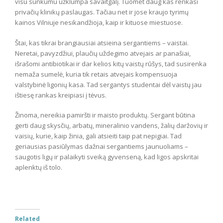
visu sunkumu užklumpa savaitgalį. Tuomet daug kas renkasi
privačių klinikų paslaugas. Tačiau net ir jose kraujo tyrimų
kainos Vilniuje nesikandžioja, kaip ir kituose miestuose.
Štai, kas tikrai brangiausiai atsieina sergantiems – vaistai.
Neretai, pavyzdžiui, plaučių uždegimo atvejais ar panašiai,
išrašomi antibiotikai ir dar kelios kitų vaistų rūšys, tad susirenka
nemaža sumelė, kuria tik retais atvejais kompensuoja
valstybinė ligonių kasa. Tad sergantys studentai dėl vaistų jau
ištiesę rankas kreipiasi į tėvus.
Žinoma, nereikia pamiršti ir maisto produktų. Sergant būtina
gerti daug skysčių, arbatų, mineralinio vandens, žalių daržovių ir
vaisių, kurie, kaip žinia, gali atsieiti taip pat nepigiai. Tad
geriausias pasiūlymas dažnai sergantiems jaunuoliams –
saugotis ligų ir palaikyti sveiką gyvenseną, kad ligos apskritai
aplenktų iš tolo.
Related