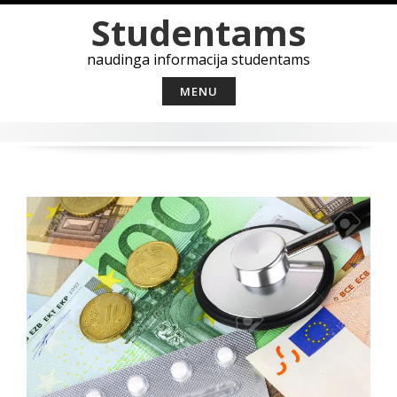
Skip
Studentams
to
content
naudinga informacija studentams
MENU