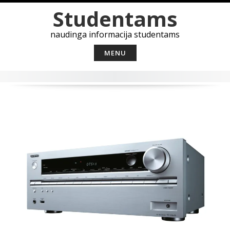
Skip
Studentams
to
content
naudinga informacija studentams
MENU