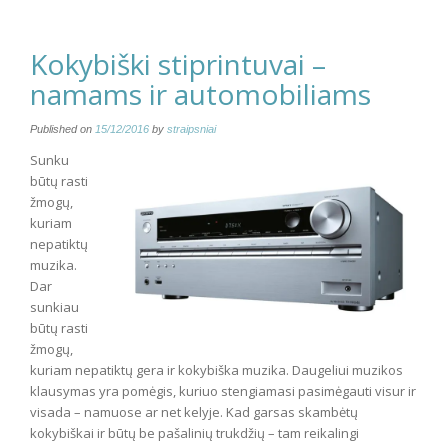
Kokybiški stiprintuvai –
namams ir automobiliams
Published on
15/12/2016
by
straipsniai
Sunku
būtų rasti
žmogų,
kuriam
nepatiktų
muzika.
Dar
sunkiau
būtų rasti
žmogų,
kuriam nepatiktų gera ir kokybiška muzika. Daugeliui muzikos
klausymas yra pomėgis, kuriuo stengiamasi pasimėgauti visur ir
visada – namuose ar net kelyje. Kad garsas skambėtų
kokybiškai ir būtų be pašalinių trukdžių – tam reikalingi