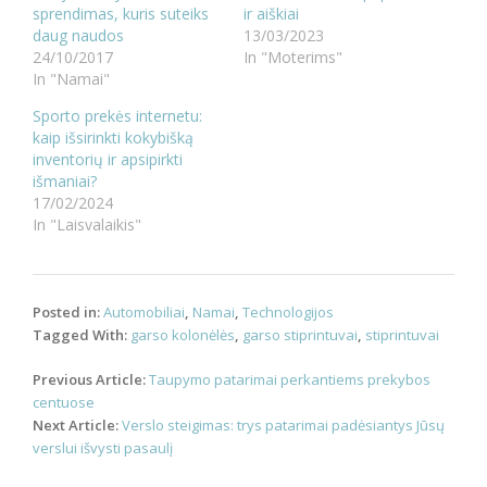
sprendimas, kuris suteiks
ir aiškiai
daug naudos
13/03/2023
24/10/2017
In "Moterims"
In "Namai"
Sporto prekės internetu:
kaip išsirinkti kokybišką
inventorių ir apsipirkti
išmaniai?
17/02/2024
In "Laisvalaikis"
Posted in:
Automobiliai
,
Namai
,
Technologijos
Tagged With:
garso kolonėlės
,
garso stiprintuvai
,
stiprintuvai
Post
Previous Article:
Taupymo patarimai perkantiems prekybos
navigation
centuose
Next Article:
Verslo steigimas: trys patarimai padėsiantys Jūsų
verslui išvysti pasaulį