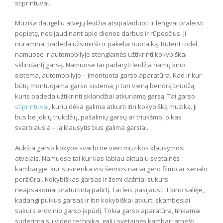
stiprintuvai.
Muzika daugeliu atvejų leidžia atsipalaiduoti ir lengvai praleisti
popietę, nesijaudinant apie dienos darbus ir rūpesčius. Ji
nuramina, padeda užsimiršti ir pakelia nuotaiką. Būtent todėl
namuose ir automobilyje stengiamės užtikrinti kokybiškai
sklindantį garsą. Namuose tai padaryti leidžia namų kino
sistema, automobilyje – įmontuota garso aparatūra. Kad ir kur
būtų montuojama garso sistema, ji turi vieną bendrą bruožą,
kuris padeda užtikrinti sklandžiai atkuriamą garsą. Tai garso
stiprintuvai
, kurių dėka galima atkurti itin kokybišką muziką. Ji
bus be jokių trukdžių, pašalinių garsų ar triukšmo, o kas
svarbiausia – ją klausytis bus galima garsiai.
Aukšta garso kokybė svarbi ne vien muzikos klausymosi
atvejais. Namuose tai kur kas labiau aktualu svetainės
kambaryje, kur susirenka visi šeimos nariai gero filmo ar serialo
peržiūrai. Kokybiškas garsas ir žemi dažniai sukurs
neapsakomai praturtintą patirtį. Tai leis pasijausti it kino salėje,
kadangi puikus garsas ir itin kokybiškai atkurti skambesiai
sukurs erdvinio garso įspūdį. Tokia garso aparatūra, tinkamai
suderinta su video technika, gali į svetainės kambarį atnešti