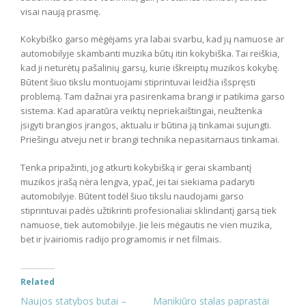
visai naują prasmę.
Kokybiško garso mėgėjams yra labai svarbu, kad jų namuose ar
automobilyje skambanti muzika būtų itin kokybiška. Tai reiškia,
kad ji neturėtų pašalinių garsų, kurie iškreiptų muzikos kokybę.
Būtent šiuo tikslu montuojami stiprintuvai leidžia išspręsti
problemą. Tam dažnai yra pasirenkama brangi ir patikima garso
sistema. Kad aparatūra veiktų nepriekaištingai, neužtenka
įsigyti brangios įrangos, aktualu ir būtina ją tinkamai sujungti.
Priešingu atveju net ir brangi technika nepasitarnaus tinkamai.
Tenka pripažinti, jog atkurti kokybišką ir gerai skambantį
muzikos įrašą nėra lengva, ypač, jei tai siekiama padaryti
automobilyje. Būtent todėl šiuo tikslu naudojami garso
stiprintuvai padės užtikrinti profesionaliai sklindantį garsą tiek
namuose, tiek automobilyje. Jie leis mėgautis ne vien muzika,
bet ir įvairiomis radijo programomis ir net filmais.
Related
Naujos statybos butai –
Manikiūro stalas paprastai