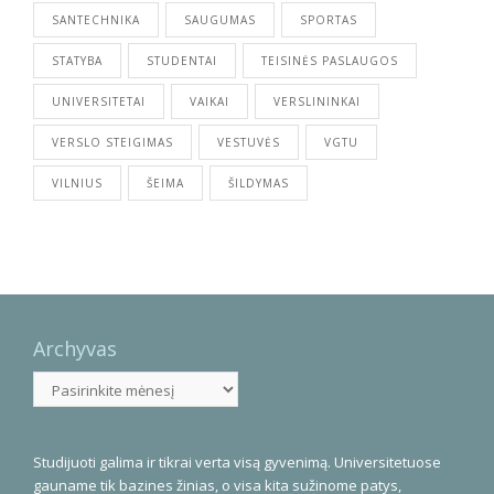
SANTECHNIKA
SAUGUMAS
SPORTAS
STATYBA
STUDENTAI
TEISINĖS PASLAUGOS
UNIVERSITETAI
VAIKAI
VERSLININKAI
VERSLO STEIGIMAS
VESTUVĖS
VGTU
VILNIUS
ŠEIMA
ŠILDYMAS
Archyvas
Archyvas
Studijuoti galima ir tikrai verta visą gyvenimą. Universitetuose
gauname tik bazines žinias, o visa kita sužinome patys,