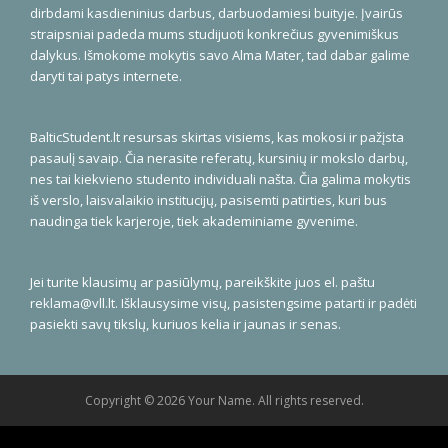
dirbdami kasdieninius darbus, darbuodamiesi buityje. Įvairūs
straipsniai padeda mums studijuoti konkrečius gyvenimiškus
dalykus. Išmokome mokytis savo Alma Mater, tad dabar galime
daryti tai patys internete.
BalticStudent.lt resursas skirtas visiems, kas mokosi ir pažįsta
pasaulį savaip. Čia nerasite referatų, kursinių ir mokslo darbų,
nes tai kiekvieno studento individuali našta. Čia galima mokytis
iš verslo, laisvalaikio institucijų, pasisemti patirties, kuri bus
naudinga tiek karjeroje, tiek akademiniame gyvenime.
Jei turite klausimų ar pasiūlymų, pareikškite juos el. paštu
reklama@vll.lt
. Išklausysime visų, pasistengsime patarti ir padėti
pasiekti savų tikslų, kuriuos kelia ir jaunas ir senas.
Copyright © 2026 Your Name. All rights reserved.