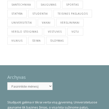
SANTECHNIKA
SAUGUMAS
SPORTAS
STATYBA
STUDENTAI
TEISINĖS PASLAUGOS
UNIVERSITETAI
VAIKAI
VERSLININKAI
VERSLO STEIGIMAS
VESTUVĖS
VGTU
VILNIUS
ŠEIMA
ŠILDYMAS
Archyvas
Archyvas
Studijuoti galima ir tikrai verta visą gyvenimą. Universitetuose
gauname tik bazines žinias, o visa kita sužinome patys,