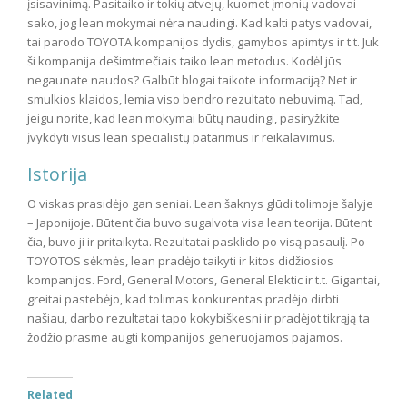
įsisavinimą. Pasitaiko ir tokių atvejų, kuomet įmonių vadovai
sako, jog lean mokymai nėra naudingi. Kad kalti patys vadovai,
tai parodo TOYOTA kompanijos dydis, gamybos apimtys ir t.t. Juk
ši kompanija dešimtmečiais taiko lean metodus. Kodėl jūs
negaunate naudos? Galbūt blogai taikote informaciją? Net ir
smulkios klaidos, lemia viso bendro rezultato nebuvimą. Tad,
jeigu norite, kad lean mokymai būtų naudingi, pasiryžkite
įvykdyti visus lean specialistų patarimus ir reikalavimus.
Istorija
O viskas prasidėjo gan seniai. Lean šaknys glūdi tolimoje šalyje
– Japonijoje. Būtent čia buvo sugalvota visa lean teorija. Būtent
čia, buvo ji ir pritaikyta. Rezultatai pasklido po visą pasaulį. Po
TOYOTOS sėkmės, lean pradėjo taikyti ir kitos didžiosios
kompanijos. Ford, General Motors, General Elektic ir t.t. Gigantai,
greitai pastebėjo, kad tolimas konkurentas pradėjo dirbti
našiau, darbo rezultatai tapo kokybiškesni ir pradėjot tikrąją ta
žodžio prasme augti kompanijos generuojamos pajamos.
Related