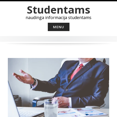
Skip
Studentams
to
content
naudinga informacija studentams
MENU