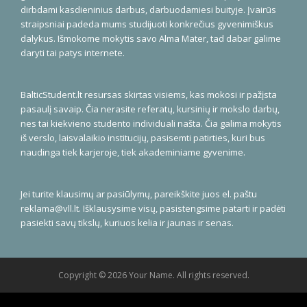
dirbdami kasdieninius darbus, darbuodamiesi buityje. Įvairūs
straipsniai padeda mums studijuoti konkrečius gyvenimiškus
dalykus. Išmokome mokytis savo Alma Mater, tad dabar galime
daryti tai patys internete.
BalticStudent.lt resursas skirtas visiems, kas mokosi ir pažįsta
pasaulį savaip. Čia nerasite referatų, kursinių ir mokslo darbų,
nes tai kiekvieno studento individuali našta. Čia galima mokytis
iš verslo, laisvalaikio institucijų, pasisemti patirties, kuri bus
naudinga tiek karjeroje, tiek akademiniame gyvenime.
Jei turite klausimų ar pasiūlymų, pareikškite juos el. paštu
reklama@vll.lt
. Išklausysime visų, pasistengsime patarti ir padėti
pasiekti savų tikslų, kuriuos kelia ir jaunas ir senas.
Copyright © 2026 Your Name. All rights reserved.