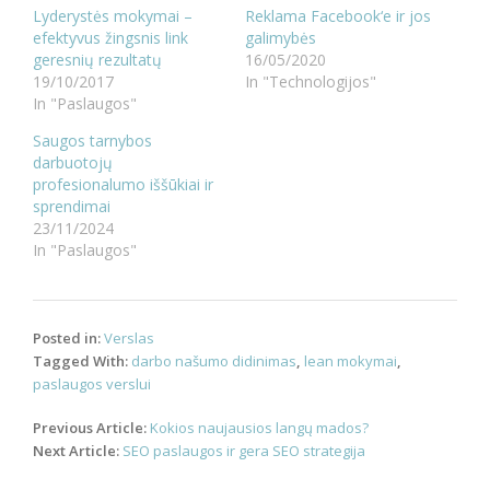
Lyderystės mokymai –
Reklama Facebook‘e ir jos
efektyvus žingsnis link
galimybės
geresnių rezultatų
16/05/2020
19/10/2017
In "Technologijos"
In "Paslaugos"
Saugos tarnybos
darbuotojų
profesionalumo iššūkiai ir
sprendimai
23/11/2024
In "Paslaugos"
Posted in:
Verslas
Tagged With:
darbo našumo didinimas
,
lean mokymai
,
paslaugos verslui
Post
Previous Article:
Kokios naujausios langų mados?
navigation
Next Article:
SEO paslaugos ir gera SEO strategija