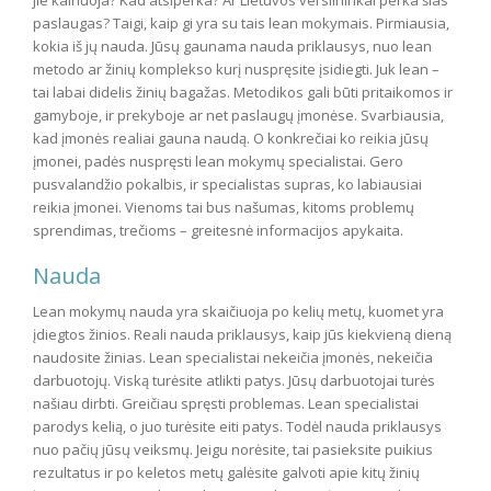
jie kainuoja? Kad atsiperka? Ar Lietuvos verslininkai perka šias
paslaugas? Taigi, kaip gi yra su tais lean mokymais. Pirmiausia,
kokia iš jų nauda. Jūsų gaunama nauda priklausys, nuo lean
metodo ar žinių komplekso kurį nuspręsite įsidiegti. Juk lean –
tai labai didelis žinių bagažas. Metodikos gali būti pritaikomos ir
gamyboje, ir prekyboje ar net paslaugų įmonėse. Svarbiausia,
kad įmonės realiai gauna naudą. O konkrečiai ko reikia jūsų
įmonei, padės nuspręsti lean mokymų specialistai. Gero
pusvalandžio pokalbis, ir specialistas supras, ko labiausiai
reikia įmonei. Vienoms tai bus našumas, kitoms problemų
sprendimas, trečioms – greitesnė informacijos apykaita.
Nauda
Lean mokymų nauda yra skaičiuoja po kelių metų, kuomet yra
įdiegtos žinios. Reali nauda priklausys, kaip jūs kiekvieną dieną
naudosite žinias. Lean specialistai nekeičia įmonės, nekeičia
darbuotojų. Viską turėsite atlikti patys. Jūsų darbuotojai turės
našiau dirbti. Greičiau spręsti problemas. Lean specialistai
parodys kelią, o juo turėsite eiti patys. Todėl nauda priklausys
nuo pačių jūsų veiksmų. Jeigu norėsite, tai pasieksite puikius
rezultatus ir po keletos metų galėsite galvoti apie kitų žinių