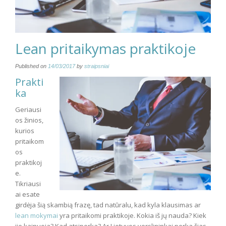
Lean pritaikymas praktikoje
Published on
14/03/2017
by
straipsniai
Prakti
ka
Geriausi
os žinios,
kurios
pritaikom
os
praktikoj
e.
Tikriausi
ai esate
girdėja šią skambią frazę, tad natūralu, kad kyla klausimas ar
lean mokymai
yra pritaikomi praktikoje. Kokia iš jų nauda? Kiek