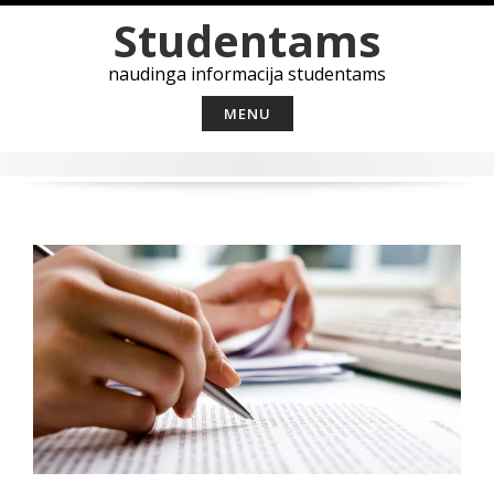
Skip
Studentams
to
content
naudinga informacija studentams
MENU