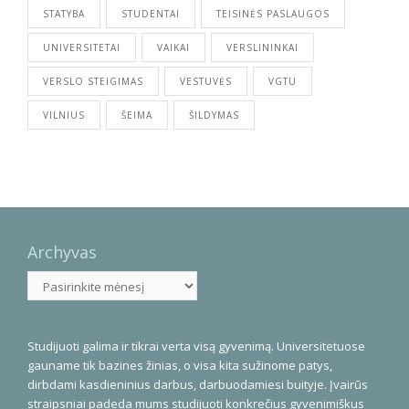
STATYBA
STUDENTAI
TEISINĖS PASLAUGOS
UNIVERSITETAI
VAIKAI
VERSLININKAI
VERSLO STEIGIMAS
VESTUVĖS
VGTU
VILNIUS
ŠEIMA
ŠILDYMAS
Archyvas
Archyvas
Studijuoti galima ir tikrai verta visą gyvenimą. Universitetuose
gauname tik bazines žinias, o visa kita sužinome patys,
dirbdami kasdieninius darbus, darbuodamiesi buityje. Įvairūs
straipsniai padeda mums studijuoti konkrečius gyvenimiškus