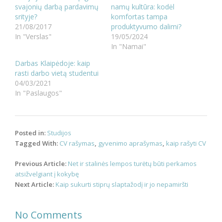
svajonių darbą pardavimų
namų kultūra: kodėl
srityje?
komfortas tampa
21/08/2017
produktyvumo dalimi?
In "Verslas"
19/05/2024
In "Namai"
Darbas Klaipėdoje: kaip
rasti darbo vietą studentui
04/03/2021
In "Paslaugos"
Posted in:
Studijos
Tagged With:
CV rašymas
,
gyvenimo aprašymas
,
kaip rašyti CV
Post
Previous Article:
Net ir stalinės lempos turėtų būti perkamos
navigation
atsižvelgiant į kokybę
Next Article:
Kaip sukurti stiprų slaptažodį ir jo nepamiršti
No Comments