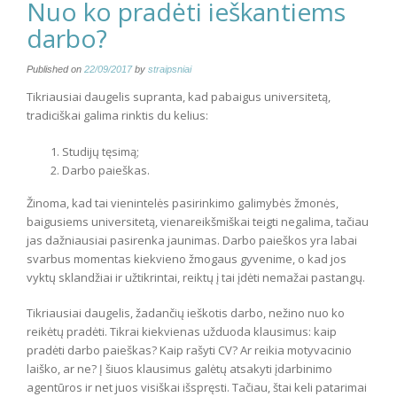
Nuo ko pradėti ieškantiems
darbo?
Published on
22/09/2017
by
straipsniai
Tikriausiai daugelis supranta, kad pabaigus universitetą,
tradiciškai galima rinktis du kelius:
Studijų tęsimą;
Darbo paieškas.
Žinoma, kad tai vienintelės pasirinkimo galimybės žmonės,
baigusiems universitetą, vienareikšmiškai teigti negalima, tačiau
jas dažniausiai pasirenka jaunimas. Darbo paieškos yra labai
svarbus momentas kiekvieno žmogaus gyvenime, o kad jos
vyktų sklandžiai ir užtikrintai, reiktų į tai įdėti nemažai pastangų.
Tikriausiai daugelis, žadančių ieškotis darbo, nežino nuo ko
reikėtų pradėti. Tikrai kiekvienas užduoda klausimus: kaip
pradėti darbo paieškas? Kaip rašyti CV? Ar reikia motyvacinio
laiško, ar ne? Į šiuos klausimus galėtų atsakyti įdarbinimo
agentūros ir net juos visiškai išspręsti. Tačiau, štai keli patarimai