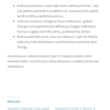
Kokiose įmonėse ir kiek laiko buvo dirbta prieš tai. Taip
pat galima paminėti ir praktikos ar savanorystės patirtį,
tai tik pridėtų papildomų pliusų.
Kokiose mokymo įstaigose buvo mokomasi, galbūt
žmogus turi papildomą kvalifikaciją, baigęs kažkokius
kursus ir įgyjąs tam tikrų žinių, padėsiančių darbe.
Reikia paminėti visus savo privalumus ir gal net keletą
trūkumų, kad darbdavys susiformuotų nuomonę apie
žmogų.
Svarbiausia, reikia prisiminti, kad CV rašymui būtina skirti
nemažai laiko, norint kad jis būtų tinkamas ir patiktų būsimam
darbdaviui.
Related
Naujieji vadovai: kaip gauti
Masažinė kėdė ir darbo iš