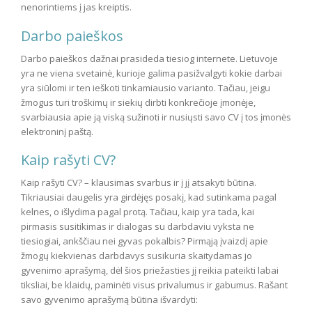
nenorintiems į jas kreiptis.
Darbo paieškos
Darbo paieškos dažnai prasideda tiesiog internete. Lietuvoje
yra ne viena svetainė, kurioje galima pasižvalgyti kokie darbai
yra siūlomi ir ten ieškoti tinkamiausio varianto. Tačiau, jeigu
žmogus turi troškimų ir siekių dirbti konkrečioje įmonėje,
svarbiausia apie ją viską sužinoti ir nusiųsti savo CV į tos įmonės
elektroninį paštą.
Kaip rašyti CV
?
Kaip rašyti CV? – klausimas svarbus ir į jį atsakyti būtina.
Tikriausiai daugelis yra girdėjęs posakį, kad sutinkama pagal
kelnes, o išlydima pagal protą. Tačiau, kaip yra tada, kai
pirmasis susitikimas ir dialogas su darbdaviu vyksta ne
tiesiogiai, ankščiau nei gyvas pokalbis? Pirmąją įvaizdį apie
žmogų kiekvienas darbdavys susikuria skaitydamas jo
gyvenimo aprašymą, dėl šios priežasties jį reikia pateikti labai
tiksliai, be klaidų, paminėti visus privalumus ir gabumus. Rašant
savo gyvenimo aprašymą būtina išvardyti: