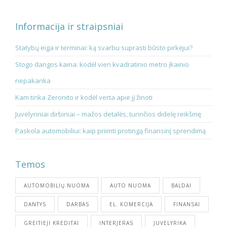
Informacija ir straipsniai
Statybų eiga ir terminai: ką svarbu suprasti būsto pirkėjui?
Stogo dangos kaina: kodėl vien kvadratinio metro įkainio
nepakanka
Kam tinka Zeronito ir kodėl verta apie jį žinoti
Juvelyriniai dirbiniai – mažos detalės, turinčios didelę reikšmę
Paskola automobiliui: kaip priimti protingą finansinį sprendimą
Temos
AUTOMOBILIŲ NUOMA
AUTO NUOMA
BALDAI
DANTYS
DARBAS
EL. KOMERCIJA
FINANSAI
GREITIEJI KREDITAI
INTERJERAS
JUVELYRIKA