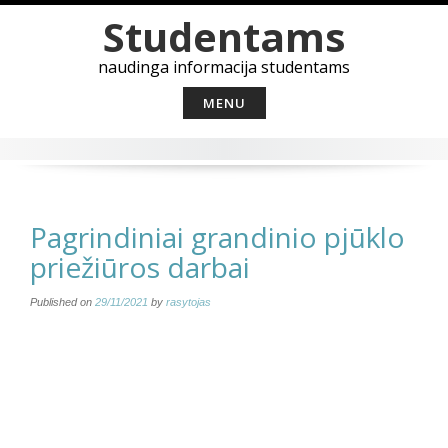
Skip
Studentams
to
content
naudinga informacija studentams
MENU
Pagrindiniai grandinio pjūklo
priežiūros darbai
Published on
29/11/2021
by
rasytojas