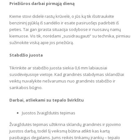
Priežiūros darbai pirmąją dieną
Kieme stovi didelė rastų krūvelė, o jūs ką tik išsitraukėte
benzininį pjūklą iš sandėlio ir esate pasiruošęs padirbėti iš
peties. Tai gan įprasta situacija sodybose ir nuosavų namų
kiemuose. Vis tik, norėdami „susidraugauti“ su technika, pirmiau
sužinokite viską apie jos priežiūrą.
Stabdžio juosta
Tikrinkite ar stabdžio juosta siekia 0,6 mm labiausiai
susidėvėjusioje vietoje. Kad grandinės stabdymas sklandžiai
veiktų nuvalykite nešvarumus nuo grandinės stabdžio ir
sankabos būgno.
Darbai, atliekami su tepalo švirkštu
Juostos žvaigždutės tepimas
Žvaigždutės tepimas užtikrina sklandų grandinės ir pjovimo
juostos darbą, todėl šį veiksmą būtina atlikti kas kartą
pasibaigus degalams. Jums reikės tinkamų įrankių – tepalo