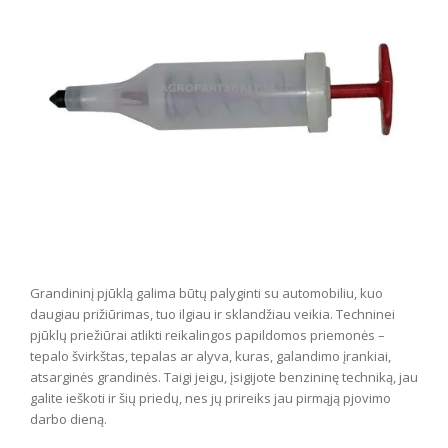
Grandininį pjūklą galima būtų palyginti su automobiliu, kuo
daugiau prižiūrimas, tuo ilgiau ir sklandžiau veikia. Techninei
pjūklų priežiūrai atlikti reikalingos papildomos priemonės –
tepalo švirkštas, tepalas ar alyva, kuras, galandimo įrankiai,
atsarginės grandinės. Taigi jeigu, įsigijote benzininę techniką, jau
galite ieškoti ir šių priedų, nes jų prireiks jau pirmąją pjovimo
darbo dieną.