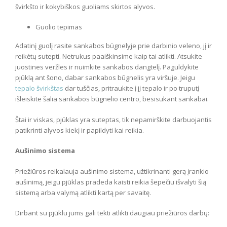
švirkšto ir kokybiškos guoliams skirtos alyvos.
Guolio tepimas
Adatinį guolį rasite sankabos būgnelyje prie darbinio veleno, jį ir
reikėtų sutepti. Netrukus paaiškinsime kaip tai atlikti. Atsukite
juostines veržles ir nuimkite sankabos dangtelį. Paguldykite
pjūklą ant šono, dabar sankabos būgnelis yra viršuje. Jeigu
tepalo švirkštas
dar tuščias, pritraukite į jį tepalo ir po truputį
išleiskite šalia sankabos būgnelio centro, besisukant sankabai.
Štai ir viskas, pjūklas yra suteptas, tik nepamirškite darbuojantis
patikrinti alyvos kiekį ir papildyti kai reikia.
Aušinimo sistema
Priežiūros reikalauja aušinimo sistema, užtikrinanti gerą įrankio
aušinimą, jeigu pjūklas pradeda kaisti reikia šepečiu išvalyti šią
sistemą arba valymą atlikti kartą per savaitę.
Dirbant su pjūklu jums gali tekti atlikti daugiau priežiūros darbų: