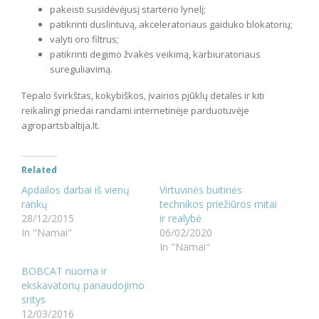
pakeisti susidėvėjusį starterio lynelį;
patikrinti duslintuvą, akceleratoriaus gaiduko blokatorių;
valyti oro filtrus;
patikrinti degimo žvakės veikimą, karbiuratoriaus
sureguliavimą.
Tepalo švirkštas, kokybiškos, įvairios pjūklų detalės ir kiti
reikalingi priedai randami internetinėje parduotuvėje
agropartsbaltija.lt.
Related
Apdailos darbai iš vienų
Virtuvinės buitinės
rankų
technikos priežiūros mitai
28/12/2015
ir realybė
In "Namai"
06/02/2020
In "Namai"
BOBCAT nuoma ir
ekskavatorių panaudojimo
sritys
12/03/2016