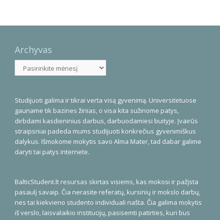
Archyvas
Archyvas
Studijuoti galima ir tikrai verta visą gyvenimą. Universitetuose
gauname tik bazines žinias, o visa kita sužinome patys,
dirbdami kasdieninius darbus, darbuodamiesi buityje. Įvairūs
straipsniai padeda mums studijuoti konkrečius gyvenimiškus
dalykus. Išmokome mokytis savo Alma Mater, tad dabar galime
daryti tai patys internete.
BalticStudent.lt resursas skirtas visiems, kas mokosi ir pažįsta
pasaulį savaip. Čia nerasite referatų, kursinių ir mokslo darbų,
nes tai kiekvieno studento individuali našta. Čia galima mokytis
iš verslo, laisvalaikio institucijų, pasisemti patirties, kuri bus