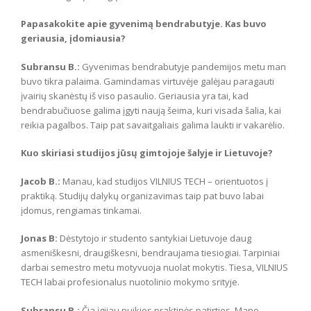
Papasakokite apie gyvenimą bendrabutyje. Kas buvo
geriausia, įdomiausia?
Subransu B.:
Gyvenimas bendrabutyje pandemijos metu man
buvo tikra palaima. Gamindamas virtuvėje galėjau paragauti
įvairių skanėstų iš viso pasaulio. Geriausia yra tai, kad
bendrabučiuose galima įgyti naują šeima, kuri visada šalia, kai
reikia pagalbos. Taip pat savaitgaliais galima laukti ir vakarėlio.
Kuo skiriasi studijos jūsų gimtojoje šalyje ir Lietuvoje?
Jacob B.:
Manau, kad studijos VILNIUS TECH – orientuotos į
praktiką. Studijų dalykų organizavimas taip pat buvo labai
įdomus, rengiamas tinkamai.
Jonas B:
Dėstytojo ir studento santykiai Lietuvoje daug
asmeniškesni, draugiškesni, bendraujama tiesiogiai. Tarpiniai
darbai semestro metu motyvuoja nuolat mokytis. Tiesa, VILNIUS
TECH labai profesionalus nuotolinio mokymo srityje.
Subransu B.:
Čia įgijau puikios praktinės patirties. Mano