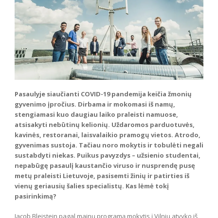
Pasaulyje siaučianti COVID-19 pandemija keičia žmonių
gyvenimo įpročius. Dirbama ir mokomasi iš namų,
stengiamasi kuo daugiau laiko praleisti namuose,
atsisakyti nebūtinų kelionių. Uždaromos parduotuvės,
kavinės, restoranai, laisvalaikio pramogų vietos. Atrodo,
gyvenimas sustoja. Tačiau noro mokytis ir tobulėti negali
sustabdyti niekas. Puikus pavyzdys – užsienio studentai,
nepabūgę pasaulį kaustančio viruso ir nusprendę pusę
metų praleisti Lietuvoje, pasisemti žinių ir patirties iš
vienų geriausių šalies specialistų. Kas lėmė tokį
pasirinkimą?
Jacob Bleistein pagal mainų programą mokytis į Vilnių atvyko iš