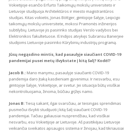
Vokietijoje esančio Erfurto Taikomųjų mokslų universiteto ir
Lietuvoje studijuoja Architektūros ir miesto magistrantūros
studijas. Kitas vokietis, Jonas Böttger, gimtojoje šalyje, Leipcigo
taikomųjų mokslų universitete, mokosi Pramonės inžinerijos
subtilybių. Lietuvoje jis pasirinko studijas Verslo vadybos bei
Elektronikos fakultetuose. Iš Indijos atvykęs Subransu Banerjee
studijoms Lietuvoje pasirinko Kūrybinių industrijų programą.
Jūsų negąsdino mintis, kad pasaulyje siaučiant COVID-19
pandemijai pusei metų išvykstate į kitą šalį? Kodėl?
Jacob B.:
Mano manymu, pasaulyje siaučianti COVID-19
pandemija daro įtaką kasdieniam gyvenimui. Ir nesvarbu, esu
gimtojoje šalyje, Vokietijoje, ar svetur. Jei situacija būtų visiškai
nekontroliuojama, žinoma, būčiau grįžęs namo.
Jonas B:
Tiesą sakant, ilgai svarsčiau, ar teisingas sprendimas
pusmečiui išvykti studijuoti į kitą šalį siaučiant COVID-19
pandemijai. Tačiau galiausiai nusprendžiau, kad visiškai
nesvarbu, esu Vokietijoje ar Lietuvoje. Aš pasitikėjau Lietuvoje
veikiančia sveikatos apsaugos sistema ir žinojau, kad tikriausiai