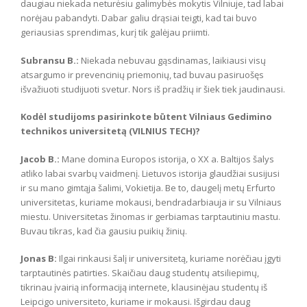
daugiau niekada neturėsiu galimybės mokytis Vilniuje, tad labai
norėjau pabandyti. Dabar galiu drąsiai teigti, kad tai buvo
geriausias sprendimas, kurį tik galėjau priimti.
Subransu B.:
Niekada nebuvau gąsdinamas, laikiausi visų
atsargumo ir prevencinių priemonių, tad buvau pasiruošęs
išvažiuoti studijuoti svetur. Nors iš pradžių ir šiek tiek jaudinausi.
Kodėl studijoms pasirinkote būtent Vilniaus Gedimino
technikos universitetą (VILNIUS TECH)?
Jacob B.:
Mane domina Europos istorija, o XX a. Baltijos šalys
atliko labai svarbų vaidmenį. Lietuvos istorija glaudžiai susijusi
ir su mano gimtąja šalimi, Vokietija. Be to, daugelį metų Erfurto
universitetas, kuriame mokausi, bendradarbiauja ir su Vilniaus
miestu. Universitetas žinomas ir gerbiamas tarptautiniu mastu.
Buvau tikras, kad čia gausiu puikių žinių.
Jonas B:
Ilgai rinkausi šalį ir universitetą, kuriame norėčiau įgyti
tarptautinės patirties. Skaičiau daug studentų atsiliepimų,
tikrinau įvairią informaciją internete, klausinėjau studentų iš
Leipcigo universiteto, kuriame ir mokausi. Išgirdau daug