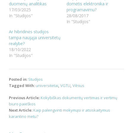
duomenų analitikas
domėtis elektronika ir
17/03/2025
programavimu?
In "Studijos"
28/08/2017
In "Studijos"
Ar hibridinės studijos
tampa naująja universitetų
realybe?
18/10/2022
In "Studijos"
Posted in:
Studijos
Tagged With:
universitetai
,
VGTU
,
Vilnius
Post
Previous Article:
Kokybiškas dokumentų vertimas ir vertimų
navigation
biuro paieškos
Next Article:
Kaip palengvinti mokymąsi ir atsiskaitymus
karantino metu?