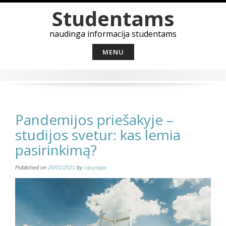
Skip
Studentams
to
content
naudinga informacija studentams
MENU
Pandemijos priešakyje –
studijos svetur: kas lemia
pasirinkimą?
Published on
20/01/2021
by
rasytojas