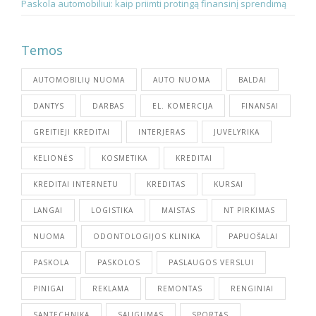
Paskola automobiliui: kaip priimti protingą finansinį sprendimą
Temos
AUTOMOBILIŲ NUOMA
AUTO NUOMA
BALDAI
DANTYS
DARBAS
EL. KOMERCIJA
FINANSAI
GREITIEJI KREDITAI
INTERJERAS
JUVELYRIKA
KELIONĖS
KOSMETIKA
KREDITAI
KREDITAI INTERNETU
KREDITAS
KURSAI
LANGAI
LOGISTIKA
MAISTAS
NT PIRKIMAS
NUOMA
ODONTOLOGIJOS KLINIKA
PAPUOŠALAI
PASKOLA
PASKOLOS
PASLAUGOS VERSLUI
PINIGAI
REKLAMA
REMONTAS
RENGINIAI
SANTECHNIKA
SAUGUMAS
SPORTAS