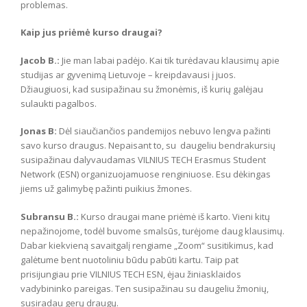
problemas.
Kaip jus priėmė kurso draugai?
Jacob B.:
Jie man labai padėjo. Kai tik turėdavau klausimų apie
studijas ar gyvenimą Lietuvoje – kreipdavausi į juos.
Džiaugiuosi, kad susipažinau su žmonėmis, iš kurių galėjau
sulaukti pagalbos.
Jonas B:
Dėl siaučiančios pandemijos nebuvo lengva pažinti
savo kurso draugus. Nepaisant to, su daugeliu bendrakursių
susipažinau dalyvaudamas VILNIUS TECH Erasmus Student
Network (ESN) organizuojamuose renginiuose. Esu dėkingas
jiems už galimybę pažinti puikius žmones.
Subransu B.:
Kurso draugai mane priėmė iš karto. Vieni kitų
nepažinojome, todėl buvome smalsūs, turėjome daug klausimų.
Dabar kiekvieną savaitgalį rengiame „Zoom“ susitikimus, kad
galėtume bent nuotoliniu būdu pabūti kartu. Taip pat
prisijungiau prie VILNIUS TECH ESN, ėjau žiniasklaidos
vadybininko pareigas. Ten susipažinau su daugeliu žmonių,
susiradau gerų draugų.