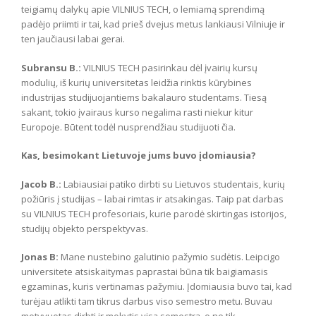
teigiamų dalykų apie VILNIUS TECH, o lemiamą sprendimą
padėjo priimti ir tai, kad prieš dvejus metus lankiausi Vilniuje ir
ten jaučiausi labai gerai.
Subransu B.:
VILNIUS TECH pasirinkau dėl įvairių kursų
modulių, iš kurių universitetas leidžia rinktis kūrybines
industrijas studijuojantiems bakalauro studentams. Tiesą
sakant, tokio įvairaus kurso negalima rasti niekur kitur
Europoje. Būtent todėl nusprendžiau studijuoti čia.
Kas, besimokant Lietuvoje jums buvo įdomiausia?
Jacob B.:
Labiausiai patiko dirbti su Lietuvos studentais, kurių
požiūris į studijas – labai rimtas ir atsakingas. Taip pat darbas
su VILNIUS TECH profesoriais, kurie parodė skirtingas istorijos,
studijų objekto perspektyvas.
Jonas B:
Mane nustebino galutinio pažymio sudėtis. Leipcigo
universitete atsiskaitymas paprastai būna tik baigiamasis
egzaminas, kuris vertinamas pažymiu. Įdomiausia buvo tai, kad
turėjau atlikti tam tikrus darbus viso semestro metu. Buvau