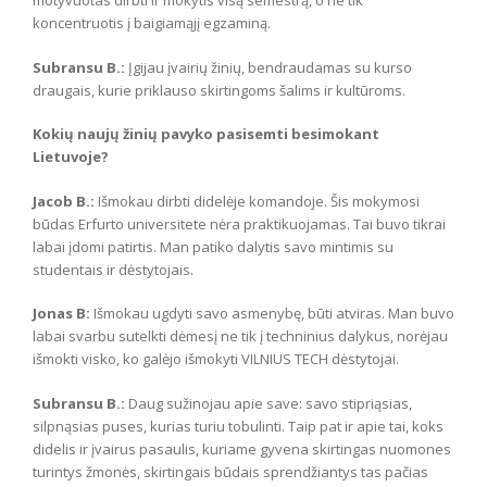
motyvuotas dirbti ir mokytis visą semestrą, o ne tik
koncentruotis į baigiamąjį egzaminą.
Subransu B.:
Įgijau įvairių žinių, bendraudamas su kurso
draugais, kurie priklauso skirtingoms šalims ir kultūroms.
Kokių naujų žinių pavyko pasisemti besimokant
Lietuvoje?
Jacob B.:
Išmokau dirbti didelėje komandoje. Šis mokymosi
būdas Erfurto universitete nėra praktikuojamas. Tai buvo tikrai
labai įdomi patirtis. Man patiko dalytis savo mintimis su
studentais ir dėstytojais.
Jonas B:
Išmokau ugdyti savo asmenybę, būti atviras. Man buvo
labai svarbu sutelkti dėmesį ne tik į techninius dalykus, norėjau
išmokti visko, ko galėjo išmokyti VILNIUS TECH dėstytojai.
Subransu B.:
Daug sužinojau apie save: savo stipriąsias,
silpnąsias puses, kurias turiu tobulinti. Taip pat ir apie tai, koks
didelis ir įvairus pasaulis, kuriame gyvena skirtingas nuomones
turintys žmonės, skirtingais būdais sprendžiantys tas pačias