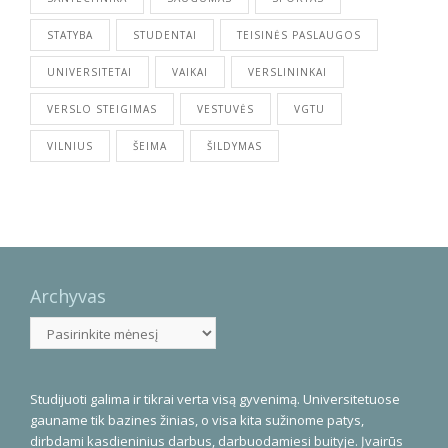
STATYBA
STUDENTAI
TEISINĖS PASLAUGOS
UNIVERSITETAI
VAIKAI
VERSLININKAI
VERSLO STEIGIMAS
VESTUVĖS
VGTU
VILNIUS
ŠEIMA
ŠILDYMAS
Archyvas
Archyvas
Studijuoti galima ir tikrai verta visą gyvenimą. Universitetuose
gauname tik bazines žinias, o visa kita sužinome patys,
dirbdami kasdieninius darbus, darbuodamiesi buityje. Įvairūs