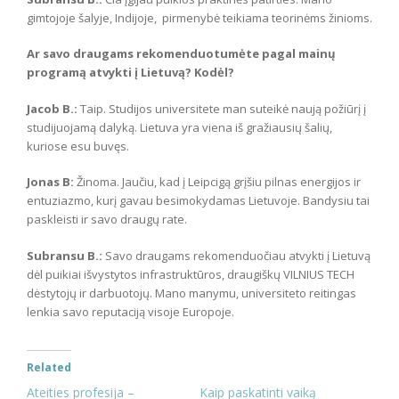
gimtojoje šalyje, Indijoje, pirmenybė teikiama teorinėms žinioms.
Ar savo draugams rekomenduotumėte pagal mainų
programą atvykti į Lietuvą? Kodėl?
Jacob B.:
Taip. Studijos universitete man suteikė naują požiūrį į
studijuojamą dalyką. Lietuva yra viena iš gražiausių šalių,
kuriose esu buvęs.
Jonas B:
Žinoma. Jaučiu, kad į Leipcigą grįšiu pilnas energijos ir
entuziazmo, kurį gavau besimokydamas Lietuvoje. Bandysiu tai
paskleisti ir savo draugų rate.
Subransu B.:
Savo draugams rekomenduočiau atvykti į Lietuvą
dėl puikiai išvystytos infrastruktūros, draugiškų VILNIUS TECH
dėstytojų ir darbuotojų. Mano manymu, universiteto reitingas
lenkia savo reputaciją visoje Europoje.
Related
Ateities profesija –
Kaip paskatinti vaiką