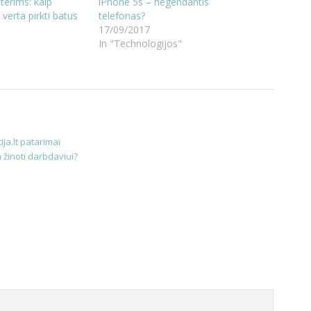
oterims: kaip
iPhone 5s – negendantis
l verta pirkti batus
telefonas?
17/09/2017
In "Technologijos"
ija.lt patarimai
a žinoti darbdaviui?