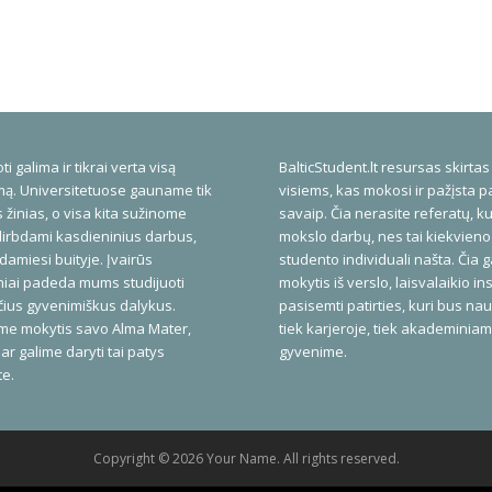
ti galima ir tikrai verta visą
BalticStudent.lt resursas skirtas
ą. Universitetuose gauname tik
visiems, kas mokosi ir pažįsta p
 žinias, o visa kita sužinome
savaip. Čia nerasite referatų, ku
dirbdami kasdieninius darbus,
mokslo darbų, nes tai kiekvieno
amiesi buityje. Įvairūs
studento individuali našta. Čia 
niai padeda mums studijuoti
mokytis iš verslo, laisvalaikio inst
ius gyvenimiškus dalykus.
pasisemti patirties, kuri bus na
me mokytis savo Alma Mater,
tiek karjeroje, tiek akademinia
ar galime daryti tai patys
gyvenime.
te.
Copyright © 2026 Your Name. All rights reserved.