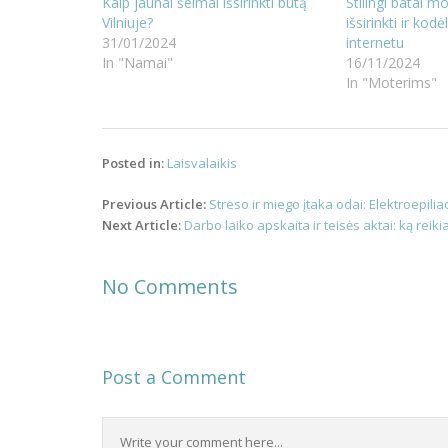
Kaip jaunai šeimai išsirinkti butą
Stilingi batai m
Vilniuje?
išsirinkti ir kodė
31/01/2024
internetu
In "Namai"
16/11/2024
In "Moterims"
Posted in:
Laisvalaikis
Post
Previous Article:
Streso ir miego įtaka odai: Elektroepiliac
navigation
Next Article:
Darbo laiko apskaita ir teisės aktai: ką reiki
No Comments
Post a Comment