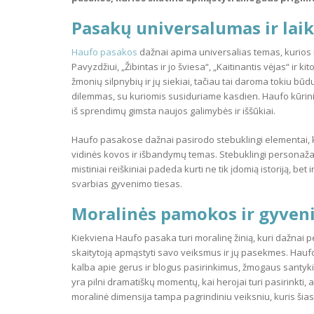
Pasakų universalumas ir lai
Haufo pasakos
dažnai apima universalias temas, kurios i
Pavyzdžiui, „Žibintas ir jo šviesa“, „Kaitinantis vėjas“ ir ki
žmonių silpnybių ir jų siekiai, tačiau tai daroma tokiu būdu
dilemmas, su kuriomis susiduriame kasdien. Haufo kūriniu
iš sprendimų gimsta naujos galimybės ir iššūkiai.
Haufo pasakose dažnai pasirodo stebuklingi elementai, kur
vidinės kovos ir išbandymų temas. Stebuklingi personažai,
mistiniai reiškiniai padeda kurti ne tik įdomią istoriją, bet 
svarbias gyvenimo tiesas.
Moralinės pamokos ir gyveni
Kiekviena Haufo pasaka turi moralinę žinią, kuri dažnai pe
skaitytoją apmąstyti savo veiksmus ir jų pasekmes. Haufo 
kalba apie gerus ir blogus pasirinkimus, žmogaus santykiu
yra pilni dramatiškų momentų, kai herojai turi pasirinkti, a
moralinė dimensija tampa pagrindiniu veiksniu, kuris šias