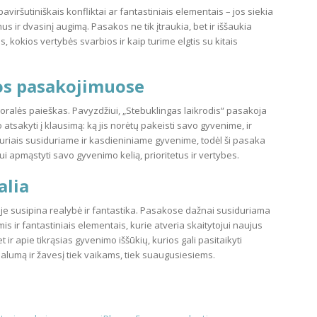
aviršutiniškais konfliktai ar fantastiniais elementais – jos siekia
us ir dvasinį augimą. Pasakos ne tik įtraukia, bet ir iššaukia
as, kokios vertybės svarbios ir kaip turime elgtis su kitais
os pasakojimuose
oralės paieškas. Pavyzdžiui, „Stebuklingas laikrodis“ pasakoja
 atsakyti į klausimą: ką jis norėtų pakeisti savo gyvenime, ir
uriais susiduriame ir kasdieniniame gyvenime, todėl ši pasaka
i apmąstyti savo gyvenimo kelią, prioritetus ir vertybes.
alia
rioje susipina realybė ir fantastika. Pasakose dažnai susiduriama
is ir fantastiniais elementais, kurie atveria skaitytojui naujus
 ir apie tikrąsias gyvenimo iššūkių, kurios gali pasitaikyti
ualumą ir žavesį tiek vaikams, tiek suaugusiesiems.