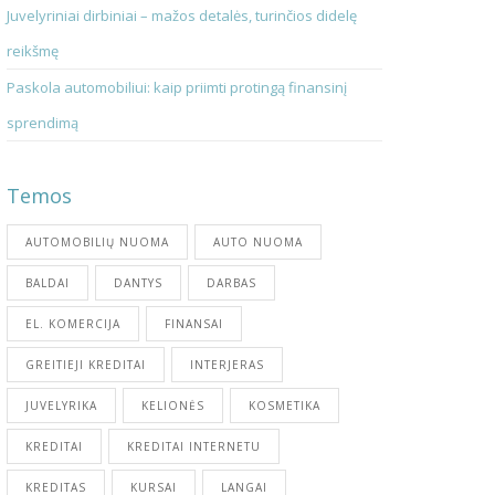
Juvelyriniai dirbiniai – mažos detalės, turinčios didelę
reikšmę
Paskola automobiliui: kaip priimti protingą finansinį
sprendimą
Temos
AUTOMOBILIŲ NUOMA
AUTO NUOMA
BALDAI
DANTYS
DARBAS
EL. KOMERCIJA
FINANSAI
GREITIEJI KREDITAI
INTERJERAS
JUVELYRIKA
KELIONĖS
KOSMETIKA
KREDITAI
KREDITAI INTERNETU
KREDITAS
KURSAI
LANGAI