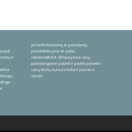
Jei turite klausimų ar pasiūlymų,
asaulį
pareikškite juos el. paštu
rsinių ir
reklama@vll.lt
. Išklausysime visų,
pasistengsime patarti ir padėti pasiekti
galima
savų tikslų, kuriuos kelia ir jaunas ir
itucijų,
senas.
udinga
me