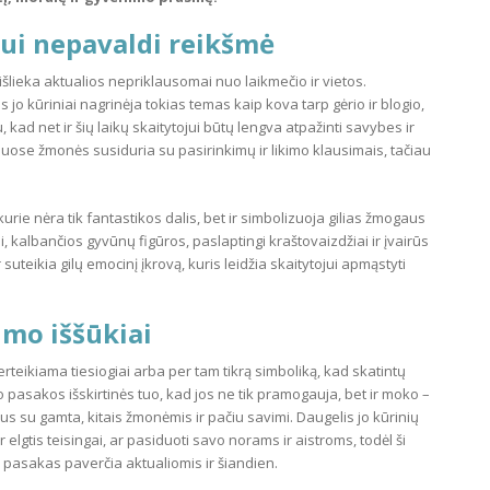
kui nepavaldi reikšmė
šlieka aktualios nepriklausomai nuo laikmečio ir vietos.
tos jo kūriniai nagrinėja tokias temas kaip kova tarp gėrio ir blogio,
, kad net ir šių laikų skaitytojui būtų lengva atpažinti savybes ir
ose žmonės susiduria su pasirinkimų ir likimo klausimais, tačiau
ie nėra tik fantastikos dalis, bet ir simbolizuoja gilias žmogaus
 kalbančios gyvūnų figūros, paslaptingi kraštovaizdžiai ir įvairūs
ir suteikia gilų emocinį įkrovą, kuris leidžia skaitytojui apmąstyti
mo iššūkiai
rteikiama tiesiogiai arba per tam tikrą simboliką, kad skatintų
pasakos išskirtinės tuo, kad jos ne tik pramogauja, bet ir moko –
s su gamta, kitais žmonėmis ir pačiu savimi. Daugelis jo kūrinių
r elgtis teisingai, ar pasiduoti savo norams ir aistroms, todėl ši
 pasakas paverčia aktualiomis ir šiandien.