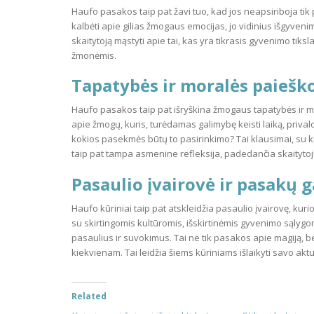
Haufo pasakos taip pat žavi tuo, kad jos neapsiriboja tik p
kalbėti apie gilias žmogaus emocijas, jo vidinius išgyvenim
skaitytoją mąstyti apie tai, kas yra tikrasis gyvenimo tiksl
žmonėmis.
Tapatybės ir moralės paiešk
Haufo pasakos taip pat išryškina žmogaus tapatybės ir m
apie žmogų, kuris, turėdamas galimybę keisti laiką, privalo
kokios pasekmės būtų to pasirinkimo? Tai klausimai, su k
taip pat tampa asmenine refleksija, padedančia skaitytoju
Pasaulio įvairovė ir pasakų g
Haufo kūriniai taip pat atskleidžia pasaulio įvairovę, ku
su skirtingomis kultūromis, išskirtinėmis gyvenimo sąlygom
pasaulius ir suvokimus. Tai ne tik pasakos apie magiją, bet
kiekvienam. Tai leidžia šiems kūriniams išlaikyti savo akt
Related