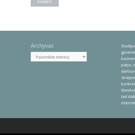
Archyvas
Studijuo
gyvenim
Archyvas
bazines
patys, 
darbuod
straips
konkreč
Išmoko
tad dab
interne