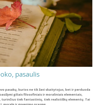
moko, pasaulis
vo pasakų, kurios ne tik žavi skaitytojus, bet ir perduoda
ižymi giliais filosofiniais ir moraliniais elementais,
turinčius tiek fantastinių, tiek realistiškų elementų. Tai
į, moralę ir gyvenimo prasmę.