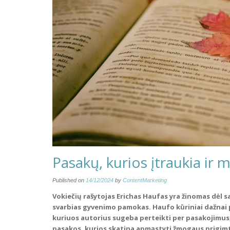
Pasakų, kurios įtraukia ir 
Published on
14/12/2024
by
ContentMarketing
Vokiečių rašytojas Erichas Haufas yra žinomas dėl sa
svarbias gyvenimo pamokas. Haufo kūriniai dažnai pas
kuriuos autorius sugeba perteikti per pasakojimus, 
pasakos, kurios skatina apmąstyti žmogaus prigimt