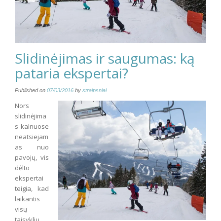
Slidinėjimas ir saugumas: ką
pataria ekspertai?
Published on
07/03/2016
by
straipsniai
Nors
slidinėjima
s kalnuose
neatsiejam
as nuo
pavojų, vis
dėlto
ekspertai
teigia, kad
laikantis
visų
taisyklių,