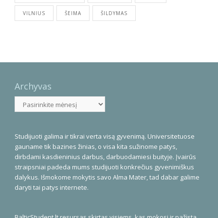
VILNIUS
ŠEIMA
ŠILDYMAS
Archyvas
Archyvas
Studijuoti galima ir tikrai verta visą gyvenimą. Universitetuose
gauname tik bazines žinias, o visa kita sužinome patys,
dirbdami kasdieninius darbus, darbuodamiesi buityje. Įvairūs
straipsniai padeda mums studijuoti konkrečius gyvenimiškus
dalykus. Išmokome mokytis savo Alma Mater, tad dabar galime
daryti tai patys internete.
BalticStudent.lt resursas skirtas visiems, kas mokosi ir pažįsta