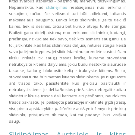
Kitas svarbus aspektas – pagrindinių manevrų taisyklingumas.
Nepamirškite, kad
slidinėjimas
neatsiejamas nuo lenkimo ir
sustojimo, tačiau šie veiksmai turi būti atliekami, laikantis
maksimalaus saugumo. Lenkti kitus slidininkus galite tiek iš
kairės, tiek iš dešinės, tačiau bet kuriuo atveju turite stengtis
išlaikyti gana didelį atstumą nuo lenkiamo slidininko, kadangi,
priešingai, rizikuojate tiek savo, tiek kito asmens saugumu. Be
to, įsitikinkite, kad kitas slidininkas dėl jūsų neturės staigiai keisti
savo judėjimo krypties. Jei slidinėdami nusprendėte sustoti, šiam
tikslui rinkitės tik saugų trasos kraštą, kuriame stovėdami
netrukdysite kitiems dalyviams. Jokiu būdu nestokite siauruose
takuose, kadangi blokuosite kelią ir trukdysite kitiems. Be to,
stovėdami turite būti matomi kitiems slidininkams. Jei nugriuvote
ant trasos tako, pasistenkite kuo greičiau pasitraukti ir
netrukdyti kitiems. Jei dėl kažkokios priežasties nebegalite toliau
slidinėti ir likusią trasos dalį ketinate eiti pėsčiomis, naudokitės
trasos pakraščiu. Jei pailsėjote pakraštyje ir ketinate grįžti į trasą,
visų pirma apsidairykite, pažiūrėkite aukštyn ir žemyn ir prie kitų
slidininkų prisijunkite tik tada, kai tai padaryti bus visiškai
saugu.
Slidinėjimas Austrijoje ir kitos