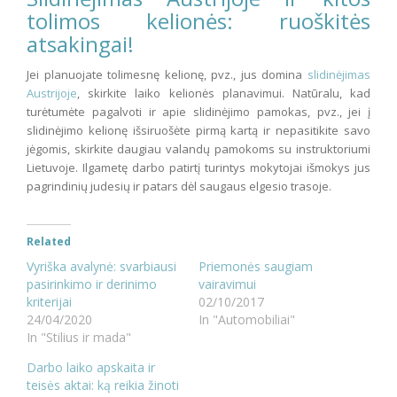
tolimos kelionės: ruoškitės
atsakingai!
Jei planuojate tolimesnę kelionę, pvz., jus domina
slidinėjimas
Austrijoje
, skirkite laiko kelionės planavimui. Natūralu, kad
turėtumėte pagalvoti ir apie slidinėjimo pamokas, pvz., jei į
slidinėjimo kelionę išsiruošėte pirmą kartą ir nepasitikite savo
jėgomis, skirkite daugiau valandų pamokoms su instruktoriumi
Lietuvoje. Ilgametę darbo patirtį turintys mokytojai išmokys jus
pagrindinių judesių ir patars dėl saugaus elgesio trasoje.
Related
Vyriška avalynė: svarbiausi
Priemonės saugiam
pasirinkimo ir derinimo
vairavimui
kriterijai
02/10/2017
24/04/2020
In "Automobiliai"
In "Stilius ir mada"
Darbo laiko apskaita ir
teisės aktai: ką reikia žinoti