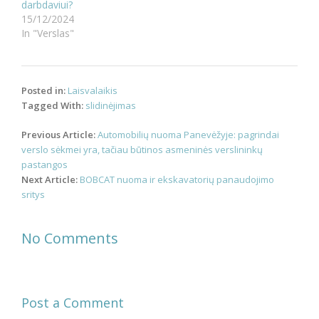
darbdaviui?
15/12/2024
In "Verslas"
Posted in:
Laisvalaikis
Tagged With:
slidinėjimas
Post
Previous Article:
Automobilių nuoma Panevėžyje: pagrindai
navigation
verslo sėkmei yra, tačiau būtinos asmeninės verslininkų
pastangos
Next Article:
BOBCAT nuoma ir ekskavatorių panaudojimo
sritys
No Comments
Post a Comment