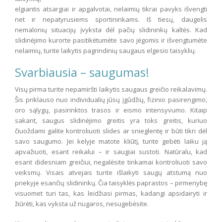
elgiantis atsargiai ir apgalvotai, nelaimių tikrai pavyks išvengti
net ir nepatyrusiems sportininkams. Iš tiesų, daugelis
nemalonių situacijų įvyksta dėl pačių slidininkų kaltės. Kad
slidinėjimo kurorte pasitikėtumėte savo jėgomis ir išvengtumėte
nelaimių, turite laikytis pagrindinių saugaus elgesio taisyklių.
Svarbiausia – saugumas!
Visų pirma turite nepamiršti laikytis saugaus greičio reikalavimų.
Šis priklauso nuo individualių jūsų įgūdžių, fizinio pasirengimo,
oro sąlygų, pasirinktos trasos ir eismo intensyvumo. Kitaip
sakant, saugus slidinėjimo greitis yra toks greitis, kuriuo
čiuoždami galite kontroliuoti slides ar snieglentę ir būti tikri dėl
savo saugumo. Jei kelyje matote kliūtį, turite gebėti laiku ją
apvažiuoti, esant reikalui – ir saugiai sustoti. Natūralu, kad
esant didesniam greičiui, negalėsite tinkamai kontroliuoti savo
veiksmų. Visais atvejais turite išlaikyti saugų atstumą nuo
priekyje esančių slidininkų. Čia taisyklės paprastos – pirmenybę
visuomet turi tas, kas leidžiasi pirmas, kadangi apsidairyti ir
žiūrėti, kas vyksta už nugaros, nesugebėsite.