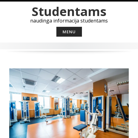
Skip
Studentams
to
content
naudinga informacija studentams
MENU