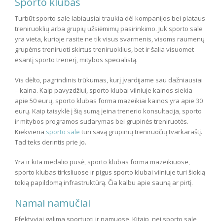
Sporto klubas
Turbūt sporto sale labiausiai traukia dėl kompanijos bei plataus
treniruoklių arba grupių užsiėmimų pasirinkimo. Juk sporto sale
yra vieta, kurioje rasite ne tik visus svarmenis, visoms raumenų
grupėms treniruoti skirtus treniruoklius, bet ir šalia visuomet
esantį sporto trenerį, mitybos specialistą.
Vis dėlto, pagrindinis trūkumas, kurį įvardijame sau dažniausiai
– kaina. Kaip pavyzdžiui, sporto klubai vilniuje kainos siekia
apie 50 eurų, sporto klubas forma mazeikiai kainos yra apie 30
eurų. Kaip taisyklė į šią sumą įeina trenerio konsultacija, sporto
ir mitybos programos sudarymas bei grupinės treniruotės.
Kiekviena
sporto sale
turi savą grupinių treniruočių tvarkaraštį.
Tad teks derintis prie jo.
Yra ir kita medalio pusė, sporto klubas forma mazeikiuose,
sporto klubas tirksliuose ir pigus sporto klubai vilniuje turi šiokią
tokią papildomą infrastruktūrą. Čia kalbu apie sauną ar pirtį.
Namai namučiai
Efektyviai galima sportuoti ir namuose. Kitaip, nei sporto sale,