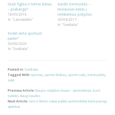
Graži figūra ir tvirtas kūnas
Kardio treniruotės –
– prabanga?
tiesiausias kelias į
18/05/2016
neįtikėtinus pokyčius
In "Laisvalaikis"
30/04/2017
In "Sveikata"
Kodėl verta sportuot
parke?
30/06/2020
In "Sveikata"
Posted in:
Sveikata
Tagged With:
sportas
,
sporto klubas
,
sporto sale
,
treniruoklių
salė
Post
Previous Article:
Naujos statybos butai – sprendimas, kuris
navigation
suteiks daug naudos
Next Article:
Seni ir likimo valiai palikti automobiliai kelia pavojų
aplinkai