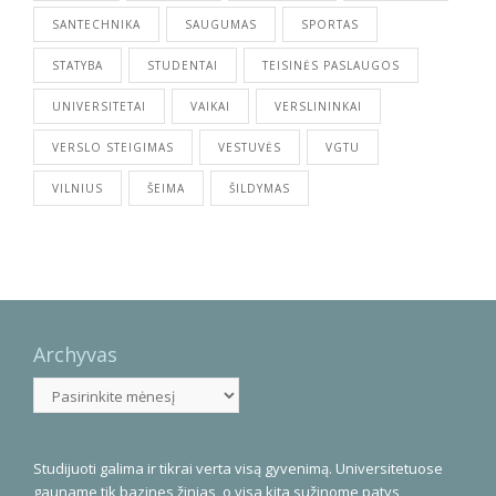
SANTECHNIKA
SAUGUMAS
SPORTAS
STATYBA
STUDENTAI
TEISINĖS PASLAUGOS
UNIVERSITETAI
VAIKAI
VERSLININKAI
VERSLO STEIGIMAS
VESTUVĖS
VGTU
VILNIUS
ŠEIMA
ŠILDYMAS
Archyvas
Archyvas
Studijuoti galima ir tikrai verta visą gyvenimą. Universitetuose
gauname tik bazines žinias, o visa kita sužinome patys,