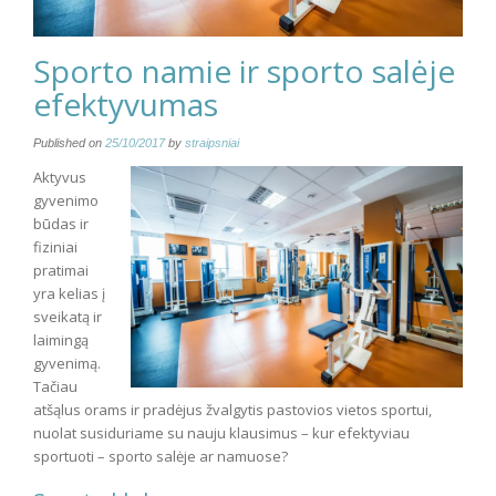
Sporto namie ir sporto salėje
efektyvumas
Published on
25/10/2017
by
straipsniai
Aktyvus
gyvenimo
būdas ir
fiziniai
pratimai
yra kelias į
sveikatą ir
laimingą
gyvenimą.
Tačiau
atšąlus orams ir pradėjus žvalgytis pastovios vietos sportui,
nuolat susiduriame su nauju klausimus – kur efektyviau
sportuoti – sporto salėje ar namuose?