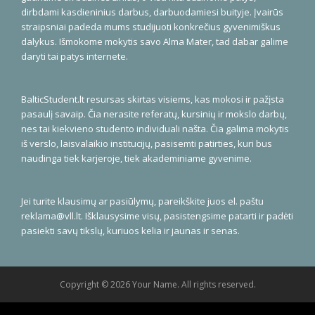
dirbdami kasdieninius darbus, darbuodamiesi buityje. Įvairūs
straipsniai padeda mums studijuoti konkrečius gyvenimiškus
dalykus. Išmokome mokytis savo Alma Mater, tad dabar galime
daryti tai patys internete.
BalticStudent.lt resursas skirtas visiems, kas mokosi ir pažįsta
pasaulį savaip. Čia nerasite referatų, kursinių ir mokslo darbų,
nes tai kiekvieno studento individuali našta. Čia galima mokytis
iš verslo, laisvalaikio institucijų, pasisemti patirties, kuri bus
naudinga tiek karjeroje, tiek akademiniame gyvenime.
Jei turite klausimų ar pasiūlymų, pareikškite juos el. paštu
reklama@vll.lt
. Išklausysime visų, pasistengsime patarti ir padėti
pasiekti savų tikslų, kuriuos kelia ir jaunas ir senas.
Copyright © 2026 Your Name. All rights reserved.