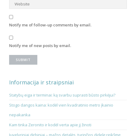
Notify me of follow-up comments by email.
Notify me of new posts by email.
Informacija ir straipsniai
Statybų eiga ir terminai: ką svarbu suprasti būsto pirkėjui?
Stogo dangos kaina: kodėl vien kvadratinio metro įkainio
nepakanka
Kam tinka Zeronito ir kodėl verta apie jį žinoti
Juvelyriniai dirbiniai – mažos detalės, turinčios didelę reikšmę