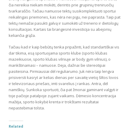
čia nereikia niekam mokėti, derintis prie grupinių treniruočių
tvarkaraščio. Tačiau namuose tektų susikomplektuoti sportui
reikalingas priemones, kas nėra nei pigu, nei paprasta. Taip pat
tektų nemažai pasukti galvą ir sumokėti už trenerio ir dietologų
konsultacijas. Kartais tai brangesnė investicija su abejonių
keliančia grąža.
Tačiau kad ir kaip bebūtų tenka pripažinti, kad standartiškai vis
dar tikima, esą sportuojama sporto klube (sporto klubas
mazeikiuose, sporto klubas vilniuje ar body gym vilnius), o
mankštinamasi – namuose. Deja, dažnai šie stereotipai
pasiteisina. Pirmiausiai dėl reguliarumo. Juk nėra taip lengva
prisiversti kasryt ar kelias dienas per savaitę vietoj šiltos lovos
ir televizoriaus priešais, imti svarelius į rankas. Antra, dėl
namiškių. Sunkoka sportuoti, čia pat žmonai gaminant valgyti ir
toje pačioje patalpoje zujant vaikams. Dėmesio koncentracija
mažėja, sporto kokybė krenta ir trokštami rezultatai
nepastebimai tolsta.
Related