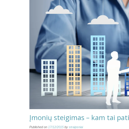
Įmonių steigimas – kam tai pati
Published on
17/12/2015
by
straipsniai