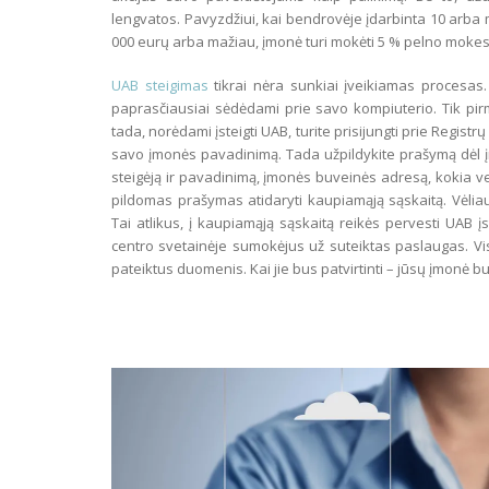
lengvatos. Pavyzdžiui, kai bendrovėje įdarbinta 10 arba 
000 eurų arba mažiau, įmonė turi mokėti 5 % pelno mokestį
UAB steigimas
tikrai nėra sunkiai įveikiamas procesas. T
paprasčiausiai sėdėdami prie savo kompiuterio. Tik pirm
tada, norėdami įsteigti UAB, turite prisijungti prie Regis
savo įmonės pavadinimą. Tada užpildykite prašymą dėl 
steigėją ir pavadinimą, įmonės buveinės adresą, kokia ve
pildomas prašymas atidaryti kaupiamąją sąskaitą. Vėliau 
Tai atlikus, į kaupiamąją sąskaitą reikės pervesti UAB 
centro svetainėje sumokėjus už suteiktas paslaugas. Vis
pateiktus duomenis. Kai jie bus patvirtinti – jūsų įmonė bu