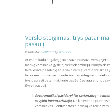
Verslo steigimas: trys patarimai
pasaulį
Published on
16/12/2016
by
straipsniai
Ar esate kada pagalvoję apie savo nuosavą verslą? Jei tu
menką verslininko gyslelę, šiek tiek ambicijų ir kūrybišk
tikrai esate pagalvoję apie savo verslą. Verslo steigimas g
tikras malonumas jei turėsite žinių, užsidegimo ir didelį no
trys paprasti patarimai, kurie padės Jūsų naujam, nuosa
išvysti pasaulį.
Savarankiškai pasidarykite savianalizę – asme
savybių inventorizaciją
. Ne kiekvienas jaunasis 
verslininkas – entuziastas turi viską ko reikia verslo