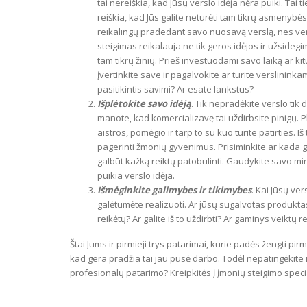
tai nereiškia, kad Jūsų verslo idėja nėra puiki. Tai t
reiškia, kad Jūs galite neturėti tam tikrų asmenybė
reikalingų pradedant savo nuosavą verslą, nes ve
steigimas reikalauja ne tik geros idėjos ir užsidegim
tam tikrų žinių. Prieš investuodami savo laiką ar ki
įvertinkite save ir pagalvokite ar turite verslinink
pasitikintis savimi? Ar esate lankstus?
Išplėtokite savo idėją
. Tik nepradėkite verslo tik
manote, kad komercializavę tai uždirbsite pinigų. 
aistros, pomėgio ir tarp to su kuo turite patirties. Iš 
pagerinti žmonių gyvenimus. Prisiminkite ar kada g
galbūt kažką reiktų patobulinti. Gaudykite savo mint
puikia verslo idėja.
Išmėginkite galimybes ir tikimybes
. Kai Jūsų ver
galėtumėte realizuoti. Ar jūsų sugalvotas produkta
reikėtų? Ar galite iš to uždirbti? Ar gaminys veiktų r
Štai Jums ir pirmieji trys patarimai, kurie padės žengti 
kad gera pradžia tai jau pusė darbo. Todėl nepatingėkite ir
profesionalų patarimo? Kreipkitės į įmonių steigimo speci