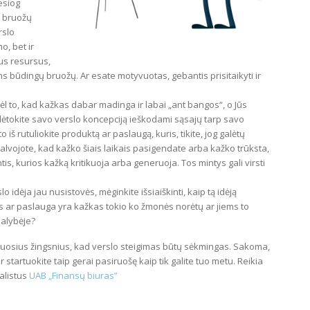
iesiog
s bruožų
rslo
o, bet ir
tus resursus,
ams būdingų bruožų. Ar esate motyvuotas, gebantis prisitaikyti ir
 dėl to, kad kažkas dabar madinga ir labai „ant bangos“, o Jūs
Plėtokite savo verslo koncepciją ieškodami sąsajų tarp savo
to iš rutuliokite produktą ar paslaugą, kuris, tikite, jog galėtų
alvojote, kad kažko šiais laikais pasigendate arba kažko trūksta,
is, kurios kažką kritikuoja arba generuoja. Tos mintys gali virsti
slo idėja jau nusistovės, mėginkite išsiaiškinti, kaip tą idėją
s ar paslauga yra kažkas tokio ko žmonės norėtų ar jiems to
ealybėje?
pirmuosius žingsnius, kad verslo steigimas būtų sėkmingas. Sakoma,
 startuokite taip gerai pasiruošę kaip tik galite tuo metu. Reikia
alistus
UAB „Finansų biuras”