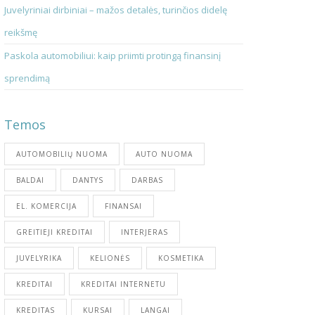
Juvelyriniai dirbiniai – mažos detalės, turinčios didelę
reikšmę
Paskola automobiliui: kaip priimti protingą finansinį
sprendimą
Temos
AUTOMOBILIŲ NUOMA
AUTO NUOMA
BALDAI
DANTYS
DARBAS
EL. KOMERCIJA
FINANSAI
GREITIEJI KREDITAI
INTERJERAS
JUVELYRIKA
KELIONĖS
KOSMETIKA
KREDITAI
KREDITAI INTERNETU
KREDITAS
KURSAI
LANGAI