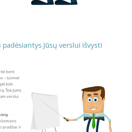
 padėsiantys Jūsų verslui išvysti
rite bent
umo – tuomet
ali būti
rą. Štai Jums
vam verslui
ninių
būsimasis
 pradžiai. Ir