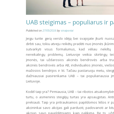
UAB steigimas – populiarus ir 
Published on
27/05/2016
by
straipsniai
Jeigu turite gerą verslo idėją bei svajojate įkurti nuos
dirbti sau, tokiu atveju reikėtų pradėti nuo įmonės įkūrim
sutvarkyti visus formalumus, kad vėliau nekiltų
nereikalingų problemų. Lietuvoje veikia skirtingų te
įmonės, tai uždarosios akcinės bendrovės arba tr
akcinės bendrovės arba AB, individualios įmonės, viešos
mažosios bendrijos ir kt. Tačiau pastaruoju metu, steig
dažniausiai pasirenkama UAB – tai populiariausia į
Lietuvoje.
Kodėl taip yra? Pirmiausia, UAB – tai ribotos atsakomybė
turtu, o asmeninis steigėjų turtas yra apsaugotas. Antr
prekiauti. Taip yra pritraukiamos papildomos lėšos ir
akcininkai savo akcijas gali parduoti, padovanoti ar ki
akcijas savo paveldėtojams kaip palikimą. Be to, už