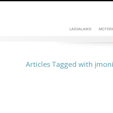
Skip
to
content
LAISVALAIKIS
MOTERI
Articles Tagged with įmon