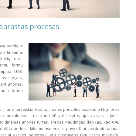
paprastas procesas
avą verslą ir
o ir tinkamai
 kokių nors
isinių formų
umpiau UAB,
ios įstaigos,
iant įmones,
monių forma
s įmonė, tai reiškia, kad už įmonės prievoles atsakoma tik įmonės
as privalumas – tai, kad UAB gali leisti naujas akcijas ir jomis
 padidinamas įmonės turtas. Trečias naudingas dalykas, kad UAB
tu būdu perleisti kitiems asmenims, pavyzdžiui, perduoti turimas
darajai akcinei bendrovei yra nustatytos tam tikros mokesčių