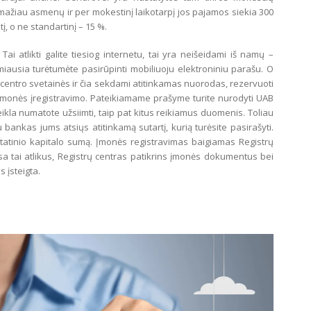
mažiau asmenų ir per mokestinį laikotarpį jos pajamos siekia 300
, o ne standartinį – 15 %.
ai atlikti galite tiesiog internetu, tai yra neišeidami iš namų –
iausia turėtumėte pasirūpinti mobiliuoju elektroniniu parašu. O
trų centro svetainės ir čia sekdami atitinkamas nuorodas, rezervuoti
įmonės įregistravimo. Pateikiamame prašyme turite nurodyti UAB
ikla numatote užsiimti, taip pat kitus reikiamus duomenis. Toliau
bankas jums atsiųs atitinkamą sutartį, kurią turėsite pasirašyti.
įstatinio kapitalo sumą. Įmonės registravimas baigiamas Registrų
a tai atlikus, Registrų centras patikrins įmonės dokumentus bei
s įsteigta.