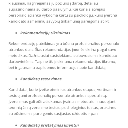
klausimai, nagrinėjamas jų požiūris į darbą, detaliau
supažindinama su darbo pasiūlymu. Kai kuriais atvejais
personalo atranka vykdoma kartu su psichologu, kuris įvertina
kandidato asmeninių savybių tinkamumą pareigoms atlikti.
Rekomendacijų tikrinimas
Rekomendacijų pateikimas yra būtina profesionalios personalo
atrankos dalis. Šias rekomendacijas įmonės tikrina pagal savo
metodikas. Dažniausiai susisiekiama su buvusiomis kandidato
darbovietėmis. Taip ne tik įsitikinama rekomendacijos tikrumu,
bet ir gaunama papildomos informacijos apie kandidatą.
Kandidatų testavimas
Kandidatai, kurie įveikė pirminius atrankos etapus, vertinami ir
testuojami profesionalių personalo atrankos specialistų.
Įvertinimas gali būti atliekamas įvairiais metodais – naudojant
teorinių žinių vertinimo testus, psichologinius testus, praktines
su būsimomis pareigomis susijusias užduotis ir pan.
Kandidatų pristatymas klientui