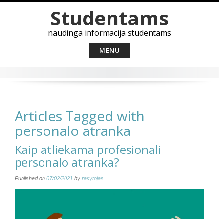
Skip
Studentams
to
content
naudinga informacija studentams
MENU
Articles Tagged with
personalo atranka
Kaip atliekama profesionali
personalo atranka?
Published on
07/02/2021
by
rasytojas