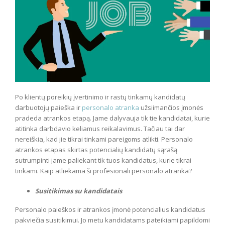
Po klientų poreikių įvertinimo ir rastų tinkamų kandidatų
darbuotojų paieška ir
personalo atranka
užsiimančios įmonės
pradeda atrankos etapą. Jame dalyvauja tik tie kandidatai, kurie
atitinka darbdavio keliamus reikalavimus. Tačiau tai dar
nereiškia, kad jie tikrai tinkami pareigoms atlikti. Personalo
atrankos etapas skirtas potencialių kandidatų sąrašą
sutrumpinti jame paliekant tik tuos kandidatus, kurie tikrai
tinkami. Kaip atliekama ši profesionali personalo atranka?
Susitikimas su kandidatais
Personalo paieškos ir atrankos įmonė potencialius kandidatus
pakviečia susitikimui. Jo metu kandidatams pateikiami papildomi