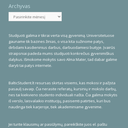
Archyvas
Archyvas
Studijuoti galima ir tikrai verta visą gyvenimą. Universitetuose
gauname tik bazines žinias, o visa kita sužinome patys,
dirbdami kasdieninius darbus, darbuodamiesi buityje. Įvairūs
straipsniai padeda mums studijuoti konkrečius gyvenimiškus
dalykus. Išmokome mokytis savo Alma Mater, tad dabar galime
daryti tai patys internete.
BalticStudent.lt resursas skirtas visiems, kas mokosi ir pažįsta
pasaulį savaip. Čia nerasite referatų, kursinių ir mokslo darbų,
nes tai kiekvieno studento individuali našta. Čia galima mokytis
iš verslo, laisvalaikio institucijų, pasisemti patirties, kuri bus
naudinga tiek karjeroje, tiek akademiniame gyvenime.
Jei turite klausimų ar pasiūlymų, pareikškite juos el. paštu