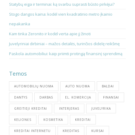
Statybų eiga ir terminai: ką svarbu suprasti būsto pirkėjui?
Stogo dangos kaina: kodėl vien kvadratinio metro įkainio
nepakanka
Kam tinka Zeronito ir kodėl verta apie jį žinoti
Juvelyriniai dirbiniai – mažos detalės, turinčios didelę reikšmę
Paskola automobiliui: kaip priimti protingą finansinį sprendimą
Temos
AUTOMOBILIŲ NUOMA
AUTO NUOMA
BALDAI
DANTYS
DARBAS
EL. KOMERCIJA
FINANSAI
GREITIEJI KREDITAI
INTERJERAS
JUVELYRIKA
KELIONĖS
KOSMETIKA
KREDITAI
KREDITAI INTERNETU
KREDITAS
KURSAI