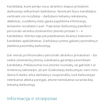
Kandidatai, kurie perėjo visus atrankos etapus pristatomi
darbuotojo ieškančiam darbdaviui. Atrenkant šiuos kandidatus
vertinami visi rezultatai – darbdavio keliamų reikalavimų
atitikimas, susitikimų metu gauta papildoma informacija,
testavimo rezultatai ir pan. Paprastai darbuotojų paieška ir
personalo atranka užsiimančios įmonės pristato 3 – 4
kandidatus. Klientui taip pat pateikiamas išsamus kiekvieno
kandidato apibūdinimas. Darbdavys priima galutinį sprendimą ir
įdarbina pasirinktą darbuotoją.
Dar vienas profesionalios personalo atrankos privalumas – šia
veikla užsiimančių įmonių suteikiama garantija pasirinktam
kandidatui. Priklausomai nuo įmonės nuostatų, tai gali būti 3 ar
4 mėnesių laikotarpis. Jei per šį laikotarpį darbuotojas savo noru
išeina iš darbo arba darbdavys nusprendžia, kad darbuotojas
netinkamai atlieka pareigas, įmonė nemokamai suranda kitą
tinkamą darbuotoją.
Informacija ir straipsniai