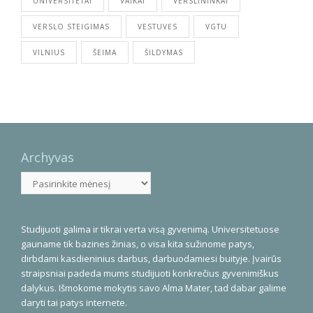
UNIVERSITETAI
VAIKAI
VERSLININKAI
VERSLO STEIGIMAS
VESTUVĖS
VGTU
VILNIUS
ŠEIMA
ŠILDYMAS
Archyvas
Archyvas
Studijuoti galima ir tikrai verta visą gyvenimą. Universitetuose
gauname tik bazines žinias, o visa kita sužinome patys,
dirbdami kasdieninius darbus, darbuodamiesi buityje. Įvairūs
straipsniai padeda mums studijuoti konkrečius gyvenimiškus
dalykus. Išmokome mokytis savo Alma Mater, tad dabar galime
daryti tai patys internete.