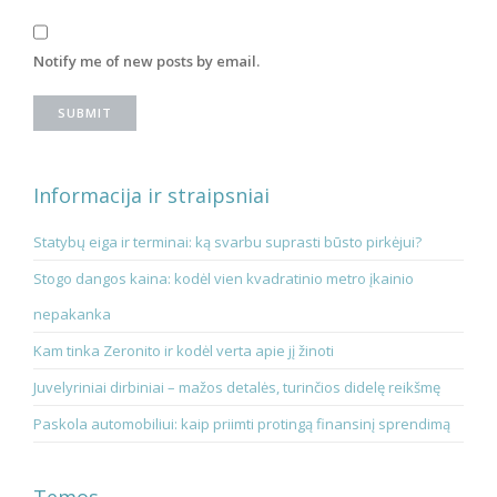
Notify me of new posts by email.
Informacija ir straipsniai
Statybų eiga ir terminai: ką svarbu suprasti būsto pirkėjui?
Stogo dangos kaina: kodėl vien kvadratinio metro įkainio
nepakanka
Kam tinka Zeronito ir kodėl verta apie jį žinoti
Juvelyriniai dirbiniai – mažos detalės, turinčios didelę reikšmę
Paskola automobiliui: kaip priimti protingą finansinį sprendimą
Temos