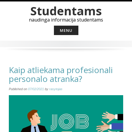
Skip
Studentams
to
content
naudinga informacija studentams
MENU
Kaip atliekama profesionali
personalo atranka?
Published on
07/02/2021
by
rasytojas