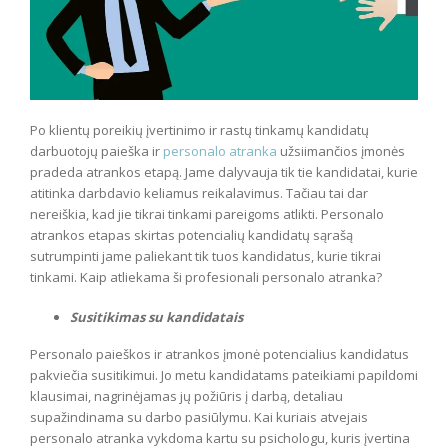
Po klientų poreikių įvertinimo ir rastų tinkamų kandidatų
darbuotojų paieška ir
personalo atranka
užsiimančios įmonės
pradeda atrankos etapą. Jame dalyvauja tik tie kandidatai, kurie
atitinka darbdavio keliamus reikalavimus. Tačiau tai dar
nereiškia, kad jie tikrai tinkami pareigoms atlikti. Personalo
atrankos etapas skirtas potencialių kandidatų sąrašą
sutrumpinti jame paliekant tik tuos kandidatus, kurie tikrai
tinkami. Kaip atliekama ši profesionali personalo atranka?
Susitikimas su kandidatais
Personalo paieškos ir atrankos įmonė potencialius kandidatus
pakviečia susitikimui. Jo metu kandidatams pateikiami papildomi
klausimai, nagrinėjamas jų požiūris į darbą, detaliau
supažindinama su darbo pasiūlymu. Kai kuriais atvejais
personalo atranka vykdoma kartu su psichologu, kuris įvertina