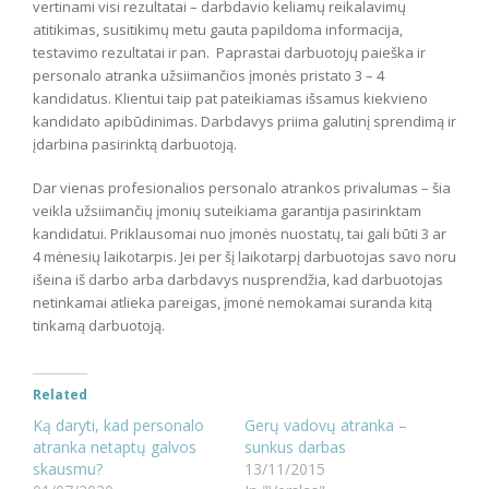
vertinami visi rezultatai – darbdavio keliamų reikalavimų
atitikimas, susitikimų metu gauta papildoma informacija,
testavimo rezultatai ir pan. Paprastai darbuotojų paieška ir
personalo atranka užsiimančios įmonės pristato 3 – 4
kandidatus. Klientui taip pat pateikiamas išsamus kiekvieno
kandidato apibūdinimas. Darbdavys priima galutinį sprendimą ir
įdarbina pasirinktą darbuotoją.
Dar vienas profesionalios personalo atrankos privalumas – šia
veikla užsiimančių įmonių suteikiama garantija pasirinktam
kandidatui. Priklausomai nuo įmonės nuostatų, tai gali būti 3 ar
4 mėnesių laikotarpis. Jei per šį laikotarpį darbuotojas savo noru
išeina iš darbo arba darbdavys nusprendžia, kad darbuotojas
netinkamai atlieka pareigas, įmonė nemokamai suranda kitą
tinkamą darbuotoją.
Related
Ką daryti, kad personalo
Gerų vadovų atranka –
atranka netaptų galvos
sunkus darbas
skausmu?
13/11/2015