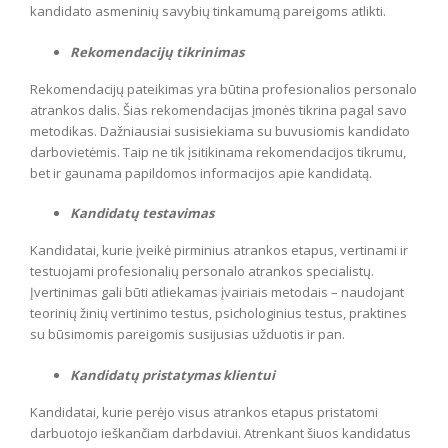
kandidato asmeninių savybių tinkamumą pareigoms atlikti.
Rekomendacijų tikrinimas
Rekomendacijų pateikimas yra būtina profesionalios personalo
atrankos dalis. Šias rekomendacijas įmonės tikrina pagal savo
metodikas. Dažniausiai susisiekiama su buvusiomis kandidato
darbovietėmis. Taip ne tik įsitikinama rekomendacijos tikrumu,
bet ir gaunama papildomos informacijos apie kandidatą.
Kandidatų testavimas
Kandidatai, kurie įveikė pirminius atrankos etapus, vertinami ir
testuojami profesionalių personalo atrankos specialistų.
Įvertinimas gali būti atliekamas įvairiais metodais – naudojant
teorinių žinių vertinimo testus, psichologinius testus, praktines
su būsimomis pareigomis susijusias užduotis ir pan.
Kandidatų pristatymas klientui
Kandidatai, kurie perėjo visus atrankos etapus pristatomi
darbuotojo ieškančiam darbdaviui. Atrenkant šiuos kandidatus