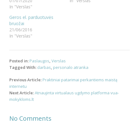
01/07/2020
In "Verslas"
In "Verslas"
Geros el. parduotuvės
bruožai
21/06/2016
In "Verslas"
Posted in:
Paslaugos
,
Verslas
Tagged With:
darbas
,
personalo atranka
Post
Previous Article:
Praktiniai patarimai perkantiems maistą
navigation
internetu
Next Article:
Atnaujinta virtualaus ugdymo platforma vua-
mokykloms.lt
No Comments