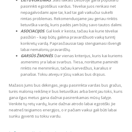
LIETUVIŠKUMAS
. Šiais laikais Lietuvoje gana populiaru
pasirinkti egzotiškus vardus. Tėveliai juos renkasi net
nepagalvodami apie tai, kad tai gali vaikučiui sukelti
rimtas problemas. Rekomenduojame jau geriau rinktis
lietuviška vardą, kuris padės jam būtų savo tautos dalimi.
ASOCIACIJOS
. Gal kiek ir keista, tačiau kai kurie tėveliai
pasižiūri – kaip būtų galima pravardžiuoti vaiką turintį
konkretų vardą. Paprasčiausiai taip stengiamasi išvengti
labai nemalonių pravardžių.
GARSŪS ŽMONĖS
. Dar vienas kriterijus, kuris kai kuriems
asmenims yra labai svarbus. Tiesa, norėtume paminėti
rinktis ne menininkus, tačiau karvedžius, karalius ir
panašiai. Tokiu atveju ir Jūsų vaikas bus drąsus.
Mažasis Jums bus dėkingas, jeigu pasirinkta vardas bus gražus,
turės malonią reikšmę ir bus lietuviškas arba bent jau toks, kuris
gana ilgus metus gana dažnai pasirenkamas mūsų šalyje.
Venkite tų retų vardų, kurie dažnai atrodo labai egzotiški. Jie
neatneš teigiamos energijos, o ir pačiam vaikui gali būti labai
sunku gyventi su tokiu vardu.