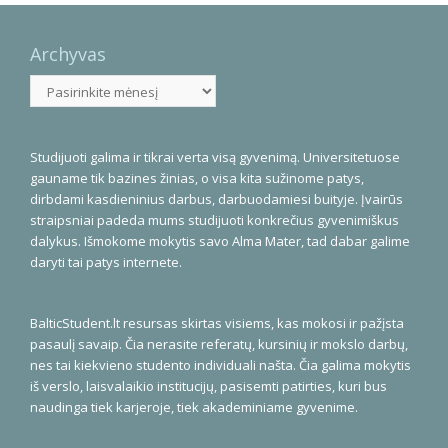
Archyvas
Archyvas
Studijuoti galima ir tikrai verta visą gyvenimą. Universitetuose
gauname tik bazines žinias, o visa kita sužinome patys,
dirbdami kasdieninius darbus, darbuodamiesi buityje. Įvairūs
straipsniai padeda mums studijuoti konkrečius gyvenimiškus
dalykus. Išmokome mokytis savo Alma Mater, tad dabar galime
daryti tai patys internete.
BalticStudent.lt resursas skirtas visiems, kas mokosi ir pažįsta
pasaulį savaip. Čia nerasite referatų, kursinių ir mokslo darbų,
nes tai kiekvieno studento individuali našta. Čia galima mokytis
iš verslo, laisvalaikio institucijų, pasisemti patirties, kuri bus
naudinga tiek karjeroje, tiek akademiniame gyvenime.