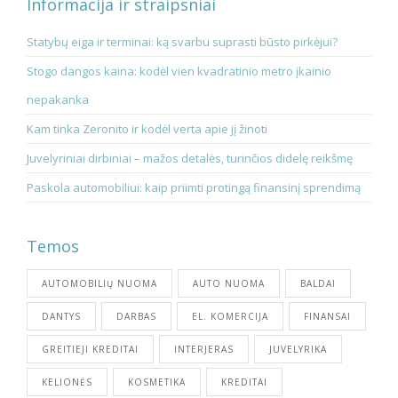
Informacija ir straipsniai
Statybų eiga ir terminai: ką svarbu suprasti būsto pirkėjui?
Stogo dangos kaina: kodėl vien kvadratinio metro įkainio
nepakanka
Kam tinka Zeronito ir kodėl verta apie jį žinoti
Juvelyriniai dirbiniai – mažos detalės, turinčios didelę reikšmę
Paskola automobiliui: kaip priimti protingą finansinį sprendimą
Temos
AUTOMOBILIŲ NUOMA
AUTO NUOMA
BALDAI
DANTYS
DARBAS
EL. KOMERCIJA
FINANSAI
GREITIEJI KREDITAI
INTERJERAS
JUVELYRIKA
KELIONĖS
KOSMETIKA
KREDITAI