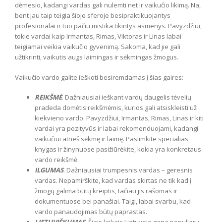
dėmesio, kadangi vardas gali nulemti net ir vaikučio likimą. Na,
bent jau taip teigia šioje sferoje besipraktikuojantys
profesionalai ir tuo pačiu mistika tikintys asmenys. Pavyzdžiui,
tokie vardai kaip Irmantas, Rimas, Viktoras ir Linas labai
teigiamai veikia vaikučio gyvenimą. Sakoma, kad jie gali
užtikrinti, vaikutis augs laimingas ir sėkmingas žmogus.
Vaikučio vardo galite ieškoti besiremdamas į šias gaires:
REIKŠMĖ
. Dažniausiai ieškant vardų daugelis tėvelių
pradeda domėtis reikšmėmis, kurios gali atsiskleisti už
kiekvieno vardo. Pavyzdžiui, Irmantas, Rimas, Linas ir kiti
vardai yra pozityvūs ir labai rekomenduojami, kadangi
vaikučiui atneš sėkmę ir laimę. Pasiimkite specialias
knygas ir žinynuose pasižiūrėkite, kokia yra konkretaus
vardo reikšmė.
ILGUMAS
. Dažniausiai trumpesnis vardas – geresnis
vardas. Nepamirškite, kad vardas skirtas ne tik kad į
žmogų galima būtų kreiptis, tačiau jis rašomas ir
dokumentuose bei panašiai. Taigi, labai svarbu, kad
vardo panaudojimas būtų paprastas.