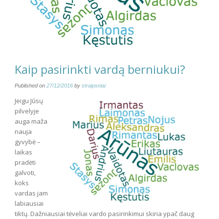
Kaip pasirinkti vardą berniukui?
Published on
27/12/2016
by
straipsniai
Jeigu Jūsų
pilvelyje
auga maža
nauja
gyvybė –
laikas
pradėti
galvoti,
koks
vardas jam
labiausiai
tiktų. Dažniausiai tėveliai vardo pasirinkimui skiria ypač daug