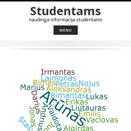
Skip
Studentams
to
content
naudinga informacija studentams
MENU