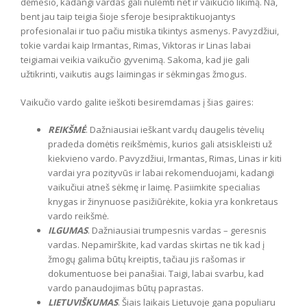
dėmesio, kadangi vardas gali nulemti net ir vaikučio likimą. Na,
bent jau taip teigia šioje sferoje besipraktikuojantys
profesionalai ir tuo pačiu mistika tikintys asmenys. Pavyzdžiui,
tokie vardai kaip Irmantas, Rimas, Viktoras ir Linas labai
teigiamai veikia vaikučio gyvenimą. Sakoma, kad jie gali
užtikrinti, vaikutis augs laimingas ir sėkmingas žmogus.
Vaikučio vardo galite ieškoti besiremdamas į šias gaires:
REIKŠMĖ
. Dažniausiai ieškant vardų daugelis tėvelių
pradeda domėtis reikšmėmis, kurios gali atsiskleisti už
kiekvieno vardo. Pavyzdžiui, Irmantas, Rimas, Linas ir kiti
vardai yra pozityvūs ir labai rekomenduojami, kadangi
vaikučiui atneš sėkmę ir laimę. Pasiimkite specialias
knygas ir žinynuose pasižiūrėkite, kokia yra konkretaus
vardo reikšmė.
ILGUMAS
. Dažniausiai trumpesnis vardas – geresnis
vardas. Nepamirškite, kad vardas skirtas ne tik kad į
žmogų galima būtų kreiptis, tačiau jis rašomas ir
dokumentuose bei panašiai. Taigi, labai svarbu, kad
vardo panaudojimas būtų paprastas.
LIETUVIŠKUMAS
. Šiais laikais Lietuvoje gana populiaru