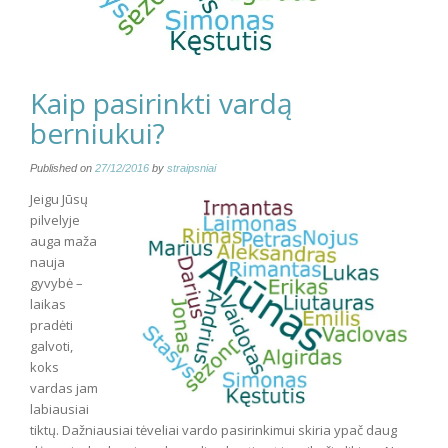
Kaip pasirinkti vardą
berniukui?
Published on
27/12/2016
by
straipsniai
Jeigu Jūsų
pilvelyje
auga maža
nauja
gyvybė –
laikas
pradėti
galvoti,
koks
vardas jam
labiausiai
tiktų. Dažniausiai tėveliai vardo pasirinkimui skiria ypač daug