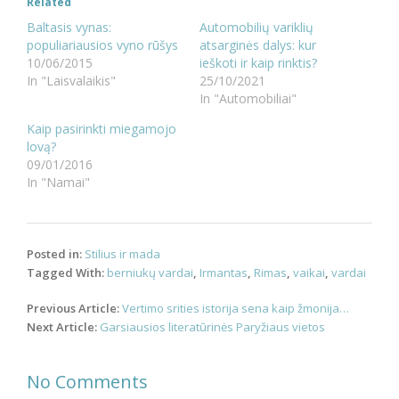
Related
Baltasis vynas:
Automobilių variklių
populiariausios vyno rūšys
atsarginės dalys: kur
10/06/2015
ieškoti ir kaip rinktis?
In "Laisvalaikis"
25/10/2021
In "Automobiliai"
Kaip pasirinkti miegamojo
lovą?
09/01/2016
In "Namai"
Posted in:
Stilius ir mada
Tagged With:
berniukų vardai
,
Irmantas
,
Rimas
,
vaikai
,
vardai
Post
Previous Article:
Vertimo srities istorija sena kaip žmonija…
navigation
Next Article:
Garsiausios literatūrinės Paryžiaus vietos
No Comments