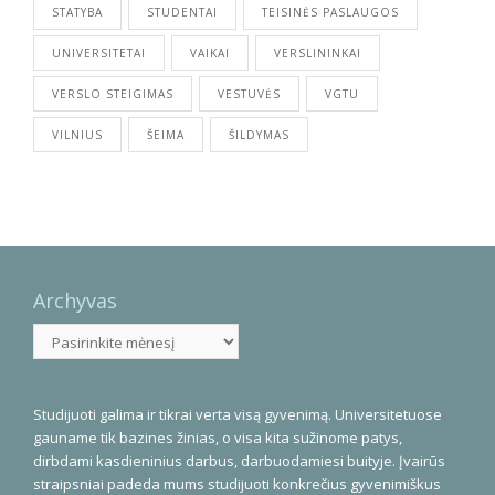
STATYBA
STUDENTAI
TEISINĖS PASLAUGOS
UNIVERSITETAI
VAIKAI
VERSLININKAI
VERSLO STEIGIMAS
VESTUVĖS
VGTU
VILNIUS
ŠEIMA
ŠILDYMAS
Archyvas
Archyvas
Studijuoti galima ir tikrai verta visą gyvenimą. Universitetuose
gauname tik bazines žinias, o visa kita sužinome patys,
dirbdami kasdieninius darbus, darbuodamiesi buityje. Įvairūs
straipsniai padeda mums studijuoti konkrečius gyvenimiškus