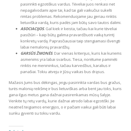
pasirinkti egzotiškus vardus. Tėveliai juos renkasi net
nepagalvodami apie tai, kad tai gali vaikučiui sukelti
rimtas problemas. Rekomenduojame jau geriau rinktis
lietuviška vardą, kuris padės jam būtų savo tautos dalimi.
ASOCIACIJOS
. Gal kiek ir keista, tačiau kai kurie tėveliai
pasižiūri – kaip būtų galima pravardžiuoti vaiką turintį
konkretų vardą. Paprasčiausiai taip stengiamasi išvengti
labai nemalonių pravardžių.
GARSŪS ŽMONĖS
. Dar vienas kriterijus, kuris kai kuriems
asmenims yra labai svarbus. Tiesa, norėtume paminėti
rinktis ne menininkus, tačiau karvedžius, karalius ir
panašiai. Tokiu atveju ir Jūsų vaikas bus drąsus.
Mažasis Jums bus dėkingas, jeigu pasirinkta vardas bus gražus,
turės malonią reikšmę ir bus lietuviškas arba bent jau toks, kuris
gana ilgus metus gana dažnai pasirenkamas mūsų šalyje.
Venkite tų retų vardų, kurie dažnai atrodo labai egzotiški. Jie
neatneš teigiamos energijos, o ir pačiam vaikui gali būti labai
sunku gyventi su tokiu vardu.