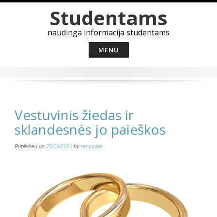
Skip
Studentams
to
content
naudinga informacija studentams
MENU
Vestuvinis žiedas ir
sklandesnės jo paieškos
Published on
25/09/2021
by
rasytojas