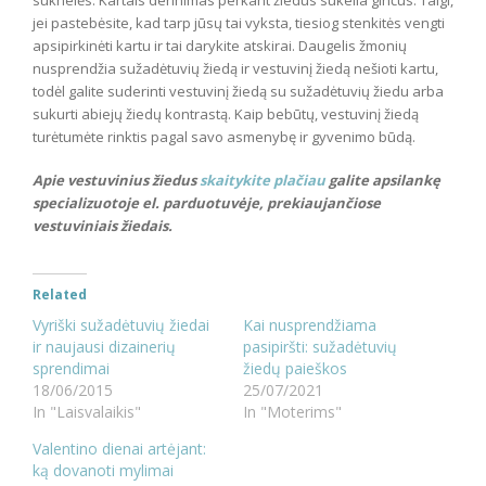
jei pastebėsite, kad tarp jūsų tai vyksta, tiesiog stenkitės vengti
apsipirkinėti kartu ir tai darykite atskirai. Daugelis žmonių
nusprendžia sužadėtuvių žiedą ir vestuvinį žiedą nešioti kartu,
todėl galite suderinti vestuvinį žiedą su sužadėtuvių žiedu arba
sukurti abiejų žiedų kontrastą. Kaip bebūtų, vestuvinį žiedą
turėtumėte rinktis pagal savo asmenybę ir gyvenimo būdą.
Apie vestuvinius žiedus
skaitykite plačiau
galite apsilankę
specializuotoje el. parduotuvėje, prekiaujančiose
vestuviniais žiedais.
Related
Vyriški sužadėtuvių žiedai
Kai nusprendžiama
ir naujausi dizainerių
pasipiršti: sužadėtuvių
sprendimai
žiedų paieškos
18/06/2015
25/07/2021
In "Laisvalaikis"
In "Moterims"
Valentino dienai artėjant:
ką dovanoti mylimai