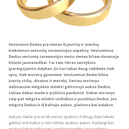
Vestuvinis žiedas yra vienas iš jautrių ir svarbių
kiekvienos vestuvių ceremonijos aspektų. Vestuvinius
žiedus vestuvių ceremonijos metu vienas kitam dovanoja
būsimi jaunavedžiai. Tai tam tikras santykius
įpareigojantis dalykas. Jis turi labai daug reikšmės tiek
vyrų, tiek moterų gyvenime. Vestuviniai žiedai būna
įvairių stilių, dizaino ir metalų. Seniau moterys
dažniausiai mėgdavo mūvėti geltonojo aukso žiedus,
tačiau dabar mada ir požiūris pasikeitė. Dabar moterys
taip pat mėgsta mūvėti unikalius ir puošnius žiedus. Jos
mėgsta žiedus ir iš baltojo aukso, platinos bei sidabro.
Auksas dabar yra ne tik vienos spalvos, iš tikrųjų šiais laikais
galima rasti baltos ir net rožinės spalvos aukso. Kadangi šios
spalvos labai paklausios, juvelyrai pradėjo jas naudoti ir