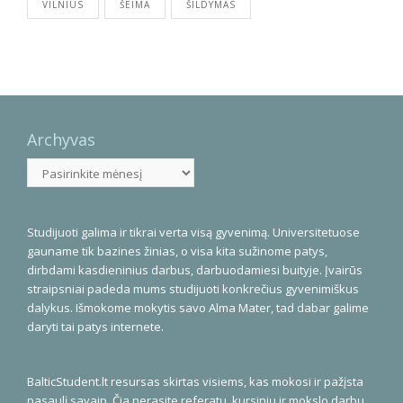
VILNIUS
ŠEIMA
ŠILDYMAS
Archyvas
Archyvas
Studijuoti galima ir tikrai verta visą gyvenimą. Universitetuose
gauname tik bazines žinias, o visa kita sužinome patys,
dirbdami kasdieninius darbus, darbuodamiesi buityje. Įvairūs
straipsniai padeda mums studijuoti konkrečius gyvenimiškus
dalykus. Išmokome mokytis savo Alma Mater, tad dabar galime
daryti tai patys internete.
BalticStudent.lt resursas skirtas visiems, kas mokosi ir pažįsta
pasaulį savaip. Čia nerasite referatų, kursinių ir mokslo darbų,