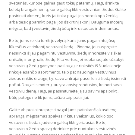
svetainės, kuriose galima gauti tokių patarimų. Taigi, išrinkite
keletą brangakmenių, kurie galėtų tikti vestuviniam žiedui. Galite
pasirinkti akmenį, kuris jai tinka pagal jos horoskopo ženklą,
arba tiesiog parinkti pagal jos išskirtinį skonį. Dauguma moterų
mėgsta, kad į vestuvinį žiedą būtų inkrustuotas ir deimantas.
Be to, jums reikia turėti juvelyrą, kuris jums pagamintų jūsų
lūkesčius atitinkantį vestuvinį žiedą – žinoma, jei nuspręsite
nesirinkti iš jau pagamintų vestuvinių žiedų ir norėsite visiškai
unikalių ir originalių žiedų. Kita vertus, jei neplanuojate užsakyti
vestuvinių žiedų gamybos paslaugų ir rinksitės iš šiuolaikinėje
rinkoje esančio asortimento, taip pat naudinga vestuvinius
žiedus rinktis drauge, t.y. savo antrajai pusei leisti žiedą išsirinkti
pačiai. Daugelis moterų jau yra apsisprendusios, ko nori savo
vestuvių dieną. Taigi, jei pasiimtumėte ją su savimi apsipirkti,
būtų patogu ne tik jums, tačiau taip pat ir jai.
Galite abipusiai nuspręsti pagal jums patinkančią kasdienę
aprangą, mėgstamas spalvas ir kitus veiksnius, kokio tipo
vestuvinis žiedas judviem galėtų tikti geriausiai. Be to,
vestuvinio žiedo spalvą derinkite prie nuotakos vestuvinės
suknelės. Kartais derinimas perkant žiedus sukelia ginčus. Taigi,