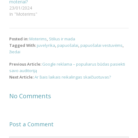
moteriai?
23/01/2024
In "Moterims"
Posted in:
Moterims
,
Stilius ir mada
Tagged With:
juvelyrika
,
papuošalai
,
papuošalai vestuvėms
,
žiedai
Post
Previous Article:
Google reklama – populiarus būdas pasiekti
navigation
savo auditoriją
Next Article:
Ar šiais laikais reikalingas skaičiuotuvas?
No Comments
Post a Comment