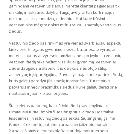
gamindami vestuvinius žiedus. Neretai klientai pageidauja tik
unikalių ir išskirtinių dalykų. Taigi, juvelyrai turi kurti naujus
dizainus, stilius ir medžiagų derinius. Kai kurie būsimi
vestuvininkai mėgsta rinktis mišrių tauriųjų metalų vestuvinius
žiedus.
Vestuvinio žiedo pasirinkimas yra vienas svarbiausių aspektų
kiekvieno žmogaus gyvenime, nesvarbu, ar esate vyras, ar
moteris, jaunas ar vyresnio amžiaus, nes po įvykusių vestuvių
vestuvinį žiedą teks nešioti visą likusį gyvenimą. Vestuviniai
žiedai daugiausia atspindi tris dalykus: nešiotojo stilių,
asmenybę ir įsipareigojimą. Savo mylimajai turite parinkti žiedą,
kuris galėtų parodyti jūsų meilę ir prisirišimą. Turite pirkti
patvarius ir nedviprasmiškus žiedus, kurie galėtų derėti prie
nuotakos ir jaunikio asmenybės.
Štai keletas patarimų, kaip išrinkti žiedą savo mylimajai.
Pirmiausia turite išmokti šiuos žingsnius, o tada juos taikyti
leisdamiesi į vestuvinių žiedų paieškas. Šių žingsnių galima
išmokti iš ekspertų patarimų arba specializuotų portalų ir
žurnalų. Šiomis dienomis plačiai naudojamos interneto