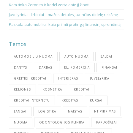
Kam tinka Zeronito ir kodėl verta apie jį žinoti
Juvelyriniai dirbiniai – mažos detalės, turinčios didelę reikšmę
Paskola automobiliui: kaip priimti protingą finansinį sprendimą
Temos
AUTOMOBILIŲ NUOMA
AUTO NUOMA
BALDAI
DANTYS
DARBAS
EL. KOMERCIJA
FINANSAI
GREITIEJI KREDITAI
INTERJERAS
JUVELYRIKA
KELIONĖS
KOSMETIKA
KREDITAI
KREDITAI INTERNETU
KREDITAS
KURSAI
LANGAI
LOGISTIKA
MAISTAS
NT PIRKIMAS
NUOMA
ODONTOLOGIJOS KLINIKA
PAPUOŠALAI