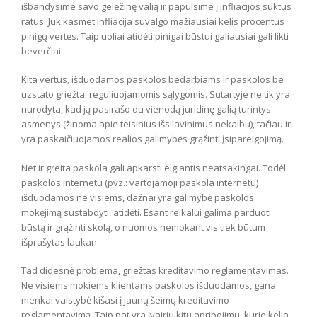
išbandysime savo geležinę valią ir papulsime į infliacijos suktus
ratus. Juk kasmet infliacija suvalgo mažiausiai kelis procentus
pinigų vertės. Taip uoliai atidėti pinigai būstui galiausiai gali likti
beverčiai.
Kita vertus, išduodamos paskolos bedarbiams ir paskolos be
uzstato griežtai reguliuojamomis sąlygomis. Sutartyje ne tik yra
nurodyta, kad ją pasirašo du vienodą juridinę galią turintys
asmenys (žinoma apie teisinius išsilavinimus nekalbu), tačiau ir
yra paskaičiuojamos realios galimybės grąžinti įsipareigojimą.
Net ir greita paskola gali apkarsti elgiantis neatsakingai. Todėl
paskolos internetu (pvz.: vartojamoji paskola internetu)
išduodamos ne visiems, dažnai yra galimybė paskolos
mokėjimą sustabdyti, atidėti. Esant reikalui galima parduoti
būstą ir grąžinti skolą, o nuomos nemokant vis tiek būtum
išprašytas laukan.
Tad didesnė problema, griežtas kreditavimo reglamentavimas.
Ne visiems mokiems klientams paskolos išduodamos, gana
menkai valstybė kišasi į jaunų šeimų kreditavimo
reglamentavimą. Taip pat yra įvairių kitų apribojimų, kurie kelia