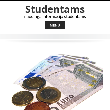
Skip
Studentams
to
content
naudinga informacija studentams
MENU