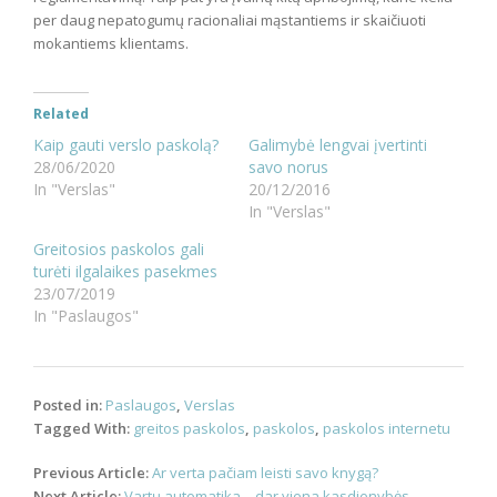
per daug nepatogumų racionaliai mąstantiems ir skaičiuoti
mokantiems klientams.
Related
Kaip gauti verslo paskolą?
Galimybė lengvai įvertinti
28/06/2020
savo norus
In "Verslas"
20/12/2016
In "Verslas"
Greitosios paskolos gali
turėti ilgalaikes pasekmes
23/07/2019
In "Paslaugos"
Posted in:
Paslaugos
,
Verslas
Tagged With:
greitos paskolos
,
paskolos
,
paskolos internetu
Post
Previous Article:
Ar verta pačiam leisti savo knygą?
navigation
Next Article:
Vartų automatika – dar viena kasdienybės