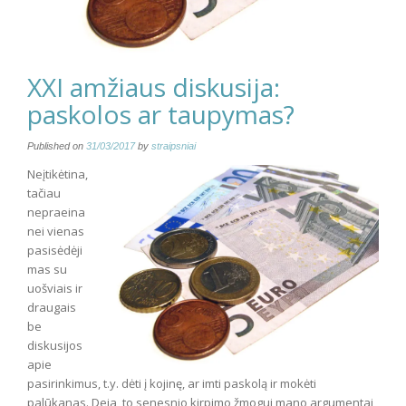
XXI amžiaus diskusija:
paskolos ar taupymas?
Published on
31/03/2017
by
straipsniai
Neįtikėtina,
tačiau
nepraeina
nei vienas
pasisėdėji
mas su
uošviais ir
draugais
be
diskusijos
apie
pasirinkimus, t.y. dėti į kojinę, ar imti paskolą ir mokėti
palūkanas. Deja, to senesnio kirpimo žmogui mano argumentai