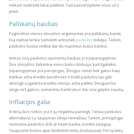
niekad neatrodė labai patikimi. Tad pasvarstykime visus už ir
prieš.
Palūkanų baubas
Pagrindinis vienos stovyklos argumentas yra palūkanų baimė.
Esą dažnai tenka sumokėti antrą tiek
paskolos
teikėjui. Tarkim,
paskolos bustui reiškia dar du nupirktus butus bankui.
Antras visų paskolos oponentų baubas yra įsipareigojimas.
Šios stovyklos šalininkai vienu balsu dūduoja, kad ilgalaikis
įsipareigojimas yra pavojingas. Žmogus neturi tiek galios kaip
bankas arba kredito bendrovės ir todėl paskolos tau gali
atsirūgti sugadinta kredito istorija, arba paliktu žmogumi be
stogo virš galvos, asmeniniu bankrotu ir dar visa galybe siaubų.
Infliacijos galia
Iš tiesų šios rizikos yra ir jų negalima paneigti. Tačiau paskolos
alternatyva, t.y. taupymas vilioja nemažiau. Tarkim, principingai
neimsime paskolos dnb ar kitam banke, kredito įstaigoje.
Taupysime būstui apie dvidešimt metų (mažiausiai). Per tą laiką