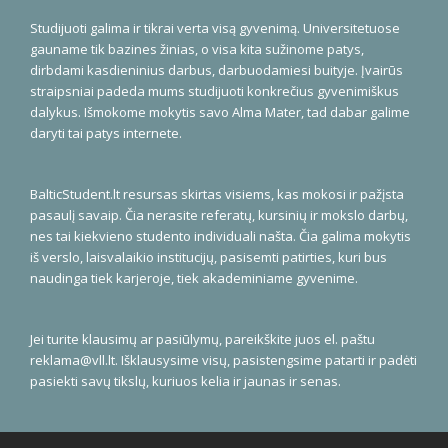
Studijuoti galima ir tikrai verta visą gyvenimą. Universitetuose
gauname tik bazines žinias, o visa kita sužinome patys,
dirbdami kasdieninius darbus, darbuodamiesi buityje. Įvairūs
straipsniai padeda mums studijuoti konkrečius gyvenimiškus
dalykus. Išmokome mokytis savo Alma Mater, tad dabar galime
daryti tai patys internete.
BalticStudent.lt resursas skirtas visiems, kas mokosi ir pažįsta
pasaulį savaip. Čia nerasite referatų, kursinių ir mokslo darbų,
nes tai kiekvieno studento individuali našta. Čia galima mokytis
iš verslo, laisvalaikio institucijų, pasisemti patirties, kuri bus
naudinga tiek karjeroje, tiek akademiniame gyvenime.
Jei turite klausimų ar pasiūlymų, pareikškite juos el. paštu
reklama@vll.lt
. Išklausysime visų, pasistengsime patarti ir padėti
pasiekti savų tikslų, kuriuos kelia ir jaunas ir senas.