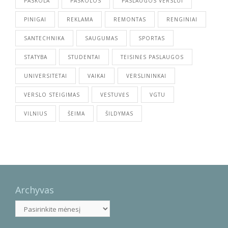
PASKOLA
PASKOLOS
PASLAUGOS VERSLUI
PINIGAI
REKLAMA
REMONTAS
RENGINIAI
SANTECHNIKA
SAUGUMAS
SPORTAS
STATYBA
STUDENTAI
TEISINĖS PASLAUGOS
UNIVERSITETAI
VAIKAI
VERSLININKAI
VERSLO STEIGIMAS
VESTUVĖS
VGTU
VILNIUS
ŠEIMA
ŠILDYMAS
Archyvas
Archyvas