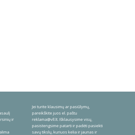
Jei turite klausimų ar pasiūlymų,
asaulį
pareikškite juos el. paštu
rsinių ir
reklama@vll.lt
. Išklausysime visų,
pasistengsime patarti ir padėti pasiekti
galima
savų tikslų, kuriuos kelia ir jaunas ir