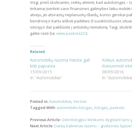
Visgi, prieš skolinantis, reiktų atminti, kad autolizingas 
tinkamai įvertinti savo finansines galimybes laiku mokėti
atveju, jei atsirastų neplanuotų išlaidų, kurios gerokai pa
bendrovę ir kartu ieškoti padėties iš susiklosčiusios situa
istoriją ir dar pakliūsite į antstolių nemalonę. Taigi, skoli
galite rasti čia:
www.paskola23.lt
.
Related
Automobilių nuoma mieste gali
Kokius automob
būti paprasta
išsinuomoti int
15/09/2015
08/09/2016
In "Automobiliai"
In "Automobilia
Posted in:
Automobiliai
,
Verslas
Tagged With:
automobilio lizingas
,
lizingas
,
paskola
Post
Previous Article:
Odontologijos klinikoms dygstant tarsi g
navigation
Next Article:
Dantų balinimas lazeriu – gražesnės šypsen