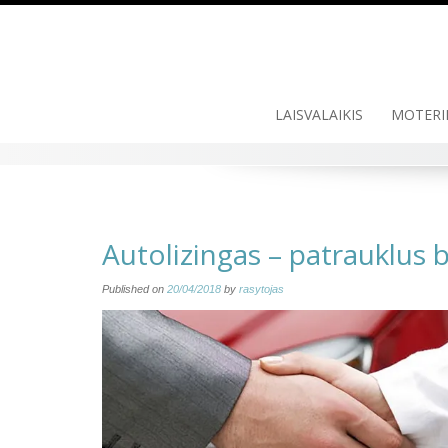
Skip
to
content
LAISVALAIKIS
MOTERI
Autolizingas – patrauklus 
Published on
20/04/2018
by
rasytojas