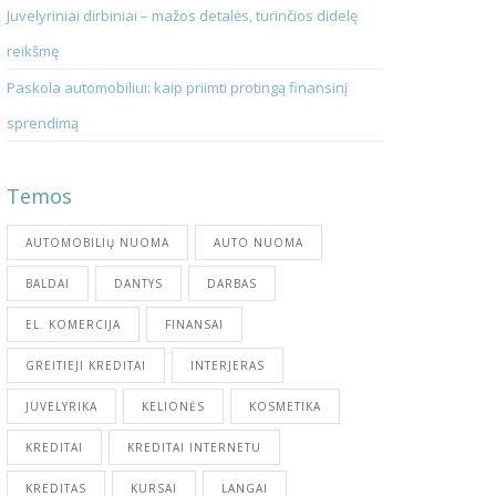
Juvelyriniai dirbiniai – mažos detalės, turinčios didelę
reikšmę
Paskola automobiliui: kaip priimti protingą finansinį
sprendimą
Temos
AUTOMOBILIŲ NUOMA
AUTO NUOMA
BALDAI
DANTYS
DARBAS
EL. KOMERCIJA
FINANSAI
GREITIEJI KREDITAI
INTERJERAS
JUVELYRIKA
KELIONĖS
KOSMETIKA
KREDITAI
KREDITAI INTERNETU
KREDITAS
KURSAI
LANGAI