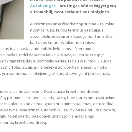
Autolizingas
– protingas būdas įsigyti gerą
automobilį, nenuskriaudžiant piniginės.
Autolizingas arba išperkamoji nuoma – tai tokia
nuomos rūšis, kurios terminui pasibaigus,
automobilis teisėtai priklauso jums. Tai reiškia,
kad visos sutarties laikotarpiu laisvai
kas ir galiausiai automobilis lieka jums. Išperkamoji
is įnašas, todėl nebūtina laukti, kol pavyks jam susitaupyti.
tik tam tikrą dalį automobilio vertės, tačiau yra ir tokių, kurios
23.lt. Tokiu atveju jums belieka tik rūpintis mėnesinių įmokų
 yra sudaromas mokėjimo grafikas, atsižvelgiant į individualią
mas ne visiems asmenims. Dažniausiai kredito bendrovės
 būtų pilnametis Lietuvos pilietis, turėtų bent poros metų vairavimo
 pat reikalauja, kad asmuo gautų nuolatines pajamas, o tai reiškia,
os pažymą, apie lizingą automobiliui gali tik pasvajoti. Paguoda ta,
tatu, todėl svarbu pasidomėti skirtingomis autolizingo
itinkančią kredito bendrovę.