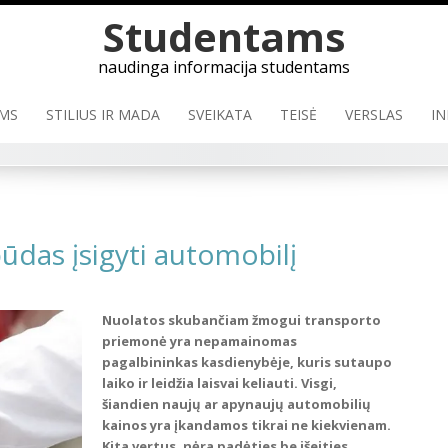
Studentams
naudinga informacija studentams
MS
STILIUS IR MADA
SVEIKATA
TEISĖ
VERSLAS
IN
būdas įsigyti automobilį
Nuolatos skubančiam žmogui transporto
priemonė yra nepamainomas
pagalbininkas kasdienybėje, kuris sutaupo
laiko ir leidžia laisvai keliauti. Visgi,
šiandien naujų ar apynaujų automobilių
kainos yra įkandamos tikrai ne kiekvienam.
Kita vertus, nėra padėties be išeities.