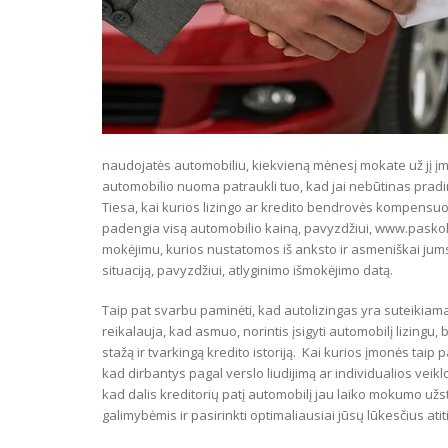
naudojatės automobiliu, kiekvieną mėnesį mokate už jį įmo
automobilio nuoma patraukli tuo, kad jai nebūtinas pradin
Tiesa, kai kurios lizingo ar kredito bendrovės kompensuoja 
padengia visą automobilio kainą, pavyzdžiui, www.paskola
mokėjimu, kurios nustatomos iš anksto ir asmeniškai jums
situaciją, pavyzdžiui, atlyginimo išmokėjimo datą.
Taip pat svarbu paminėti, kad autolizingas yra suteikia
reikalauja, kad asmuo, norintis įsigyti automobilį lizingu,
stažą ir tvarkingą kredito istoriją. Kai kurios įmonės taip
kad dirbantys pagal verslo liudijimą ar individualios veikl
kad dalis kreditorių patį automobilį jau laiko mokumo užs
galimybėmis ir pasirinkti optimaliausiai jūsų lūkesčius at