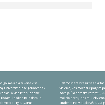
ti galima ir tikrai verta visą
BalticStudent.lt resursas skirtas
ą. Universitetuose gauname tik
visiems, kas mokosi ir pažįsta p
 žinias, o visa kita sužinome
savaip. Čia nerasite referatų, ku
dirbdami kasdieninius darbus,
mokslo darbų, nes tai kiekvieno
amiesi buityje. Įvairūs
studento individuali našta. Čia 