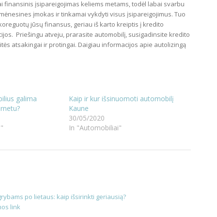
– tai finansinis įsipareigojimas keliems metams, todėl labai svarbu
 mėnesines įmokas ir tinkamai vykdyti visus įsipareigojimus. Tuo
koreguotų jūsų finansus, geriau iš karto kreiptis į kredito
cijos. Priešingu atveju, prarasite automobilį, susigadinsite kredito
nkitės atsakingai ir protingai. Daigiau informacijos apie autolizingą
ilius galima
Kaip ir kur išsinuomoti automobilį
ernetu?
Kaune
30/05/2020
i"
In "Automobiliai"
rybams po lietaus: kaip išsirinkti geriausią?
os link