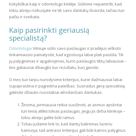
kokybiškai kaip ir odontologo kėdėje. Siūlome nepamiršti, kad
tokiu atveju rizikuojate ne tik savo dantukų išvaizda, tačiau tuo
pačiu ir sveikata.
Kaip pasirinkti geriausią
specialistą?
Odontologai
Vilniuje siūlo savo paslaugas ir pradėjus ieškoto
tinkamiausio pamatysite, kad egzistuoja labai plati pasiūla. Tik
jų palyginimas ir apgalvojimas, kurio paslaugos tiktų labiausiai –
leis galiausiai džiaugtis tuo rezultatu, kurį gavote.
O mes tuo tarpu nurodysime kriterijus, kurie dažniausiai labai
supaprastina ir pagreitina paieškas. Susiradus gerą specialistą
galėsite džiautis nuostabiai atrodančiais dantukas.
Žinoma, pirmiausia reikia susižinoti, ar asmuo apskritai
turi teisę atlikti tokias paslaugas. Jeigu jis dirba klinikoje –
tokiu atveju galite būti ramus.
Toliau judame link to, kad dantų balinimas lazeriu
kainuoja, tad antrasis kriterijus gali būti kainos palyginus.