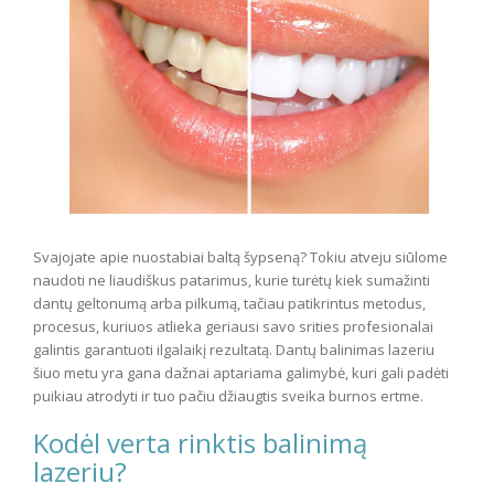
Svajojate apie nuostabiai baltą šypseną? Tokiu atveju siūlome
naudoti ne liaudiškus patarimus, kurie turėtų kiek sumažinti
dantų geltonumą arba pilkumą, tačiau patikrintus metodus,
procesus, kuriuos atlieka geriausi savo srities profesionalai
galintis garantuoti ilgalaikį rezultatą. Dantų balinimas lazeriu
šiuo metu yra gana dažnai aptariama galimybė, kuri gali padėti
puikiau atrodyti ir tuo pačiu džiaugtis sveika burnos ertme.
Kodėl verta rinktis balinimą
lazeriu?