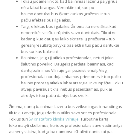
Toliau judame link to, kad balinimas lazeriu palyginus
nėra labai brangus. Vertinkite tai, kad po
balimo dantukai bus iškart kur kas gražesni ir tuo
pačiu efektas bus ilgalaikis.
Taigi, efektas bus ilgalaikis. Žinoma, ta nereiškia, kad
nebereikės visiškai rūpintis savo dantukais. Tikrai ne,
kadangi kuo daugiau laiko skirsite jų priežiūrai – tuo
geresnį rezultatą pavyks pasiekti ir tuo pačiu dantukai
bus kur kas baltesni.
Balinimas, jeigu jį atlieka profesionalas, neturi jokio
šalutinio poveikio. Daugelis perdėtai baiminasi, kad
dantų balinimas Vilniuje gali pažeisti emalį. Visgi,
profesionalai naudoja tinkamas priemones ir tuo pačiu
balinio procesą atlieka labai atsargiai ir kruopščiai. Tokiu
atveju paviršius tikrai nebus pažeidžiamas, puikiai
atrodys ir tuo pačiu dantys bus sveiki.
Žinoma, dantų balinimas lazeriu bus veiksmingas ir naudingas
tik tokiu atveju, jeigu darbus atliks savo srities profesionalai.
Tokius turi
Šv Kristaforo klinika Vilniuje
. Turbūt ne kartą
teko matyti skelbimus, kuriuos profesionalais save vadinantys
asmenys tikina, kad geba namuose išbalinti dantis tai pat