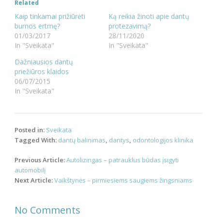
Related
Kaip tinkamai prižiūrėti
Ką reikia žinoti apie dantų
burnos ertmę?
protezavimą?
01/03/2017
28/11/2020
In "Sveikata"
In "Sveikata"
Dažniausios dantų
priežiūros klaidos
06/07/2015
In "Sveikata"
Posted in:
Sveikata
Tagged With:
dantų balinimas
,
dantys
,
odontologijos klinika
Post
Previous Article:
Autolizingas – patrauklus būdas įsigyti
navigation
automobilį
Next Article:
Vaikštynės – pirmiesiems saugiems žingsniams
No Comments