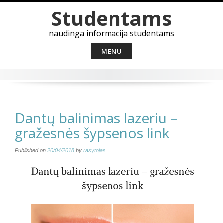
Skip
Studentams
to
content
naudinga informacija studentams
MENU
Dantų balinimas lazeriu –
gražesnės šypsenos link
Published on
20/04/2018
by
rasytojas