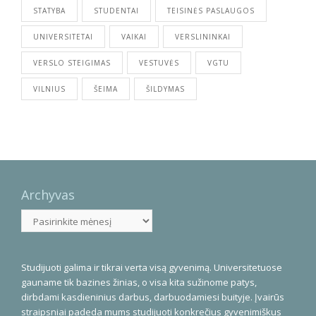
STATYBA
STUDENTAI
TEISINĖS PASLAUGOS
UNIVERSITETAI
VAIKAI
VERSLININKAI
VERSLO STEIGIMAS
VESTUVĖS
VGTU
VILNIUS
ŠEIMA
ŠILDYMAS
Archyvas
Archyvas
Studijuoti galima ir tikrai verta visą gyvenimą. Universitetuose
gauname tik bazines žinias, o visa kita sužinome patys,
dirbdami kasdieninius darbus, darbuodamiesi buityje. Įvairūs
straipsniai padeda mums studijuoti konkrečius gyvenimiškus