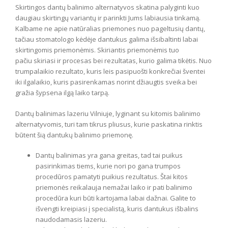
Skirtingos dantų balinimo alternatyvos skatina palyginti kuo
daugiau skirtingų variantų ir parinkti Jums labiausia tinkamą.
Kalbame ne apie natūralias priemones nuo pageltusių dantų,
tačiau stomatologo kėdėje dantukus galima išsibaltinti labai
skirtingomis priemonėmis. Skiriantis priemonėmis tuo
pačiu skiriasi ir procesas bei rezultatas, kurio galima tikėtis. Nuo
trumpalaikio rezultato, kuris leis pasipuošti konkrečiai šventei
iki ilgalaikio, kuris pasirenkamas norint džiaugtis sveika bei
gražia šypsena ilgą laiko tarpą.
Dantų balinimas lazeriu Vilniuje, lyginant su kitomis balinimo
alternatyvomis, turi tam tikrus pliusus, kurie paskatina rinktis
būtent šią dantukų balinimo priemonę.
Dantų balinimas yra gana greitas, tad tai puikus
pasirinkimas tiems, kurie nori po gana trumpos
procedūros pamatyti puikius rezultatus. Štai kitos
priemonės reikalauja nemažai laiko ir pati balinimo
procedūra kuri būti kartojama labai dažnai. Galite to
išvengti kreipiasi į specialistą, kuris dantukus išbalins
naudodamasis lazeriu.