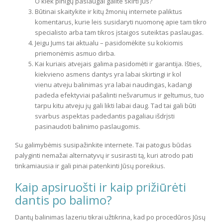
O kiek pinigų paslaugai galite skirti jūs?
Būtinai skaitykite ir kitų žmonių internete paliktus
komentarus, kurie leis susidaryti nuomonę apie tam tikro
specialisto arba tam tikros įstaigos suteiktas paslaugas.
Jeigu Jums tai aktualu – pasidomėkite su kokiomis
priemonėmis asmuo dirba.
Kai kuriais atvejais galima pasidomėti ir garantija. Išties,
kiekvieno asmens dantys yra labai skirtingi ir kol
vienu atveju balinimas yra labai naudingas, kadangi
padeda efektyviai pašalinti nešvarumus ir geltumus, tuo
tarpu kitu atveju jų gali likti labai daug. Tad tai gali būti
svarbus aspektas padedantis pagaliau išdrįsti
pasinaudoti balinimo paslaugomis.
Su galimybėmis susipažinkite internete. Tai patogus būdas
palyginti nemažai alternatyvų ir susirasti tą, kuri atrodo pati
tinkamiausia ir gali pinai patenkinti Jūsų poreikius.
Kaip apsiruošti ir kaip prižiūrėti
dantis po balimo?
Dantų balinimas lazeriu tikrai užtikrina, kad po procedūros Jūsų