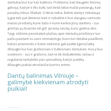
dantukai bus kur kas baltesni. Problema, kad daugelis žmonių
galvoja, kad jie ir liks balti, tad deda labai mažai pastangų, kad
pavyktų tokius išlaikyti. O tikrai reikia. Balinti dantys reikalauja
lygiai tiek pat dėmesio kiek ir nebalinti ir kuo daugiau vartosite
maisto produktų kurie dažo ir kurie kenkia Jūsų dantims – tuo
greičiau jų išvaizda vėl grįš įprastą vaizdą, kuris gadina akis.
Taigi, siūlome pasiskaityti plačiau apie dantukų priežiūrą ir tuo
pačiu pasitarti su savo stomatologu, kuris turi detaliai paaiškinti,
kokios priemonės ir kokie veiksmai gali padėti ilgesnį laiką
džiaugtis kur kas gražesniais ir baltesniais dantukais. Kuo ji bus
sveikesni – tuo ir gražesni, tad ne tik išsibaltinkite, tačiau ir
reguliariai lankykitės pas specialistą, kad jis padėtų
džiaugtis puikiai atrodančia burnos ertme.
Dantų balinimas Vilniuje –
galimybė kiekvienam atrodyti
puikiai!