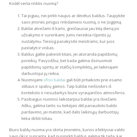
Kodėl verta rinktis nuomą?
Tai pigiau, nei pirkti naujus ar dėvėtus baldus. Taupykite
savo įmonės pinigus rinkdamiesi nuomą, o ne įsigijimą.
Baldai atvežami iš karto, greičiausiai jau kitą dieną po
užsakymo ir surenkami. Jums nereikia rūpintis jų
sustatymu. Tiesiog pasakysite meistrams, kur juos
pastatyti ir viskas.
Baldus galite pakeisti kitais, jei atsiranda papildomų
poreikių. Pavyzdžiui, bet kada galima išsinuomoti
papildomų spintų ar stalčių komplektų, jei laikinajam
darbuotojui jų reikia.
Nuomojami
ofiso baldai
gali būti pritaikomi prie esamo
stiliaus ir spalvų gamos. Taip baldai neišsiskirs iš
konteksto ir nesudarkys biure vyraujančios atmosferos.
Pasibaigus nuomos laikotarpiui baldai yra išvežami.
Aišku, galima tartis su tiekėjais dėl panaudoto baldo
pardavimo, jei matote, kad dalis laikinųjų darbuotojų
lieka dirbti toliau.
Biuro baldų nuoma yra skirta įmonėms, kurios efektyviai valdo
savo ūkį ir supranta, kad nusipirkti baldus galima tik tada, kai