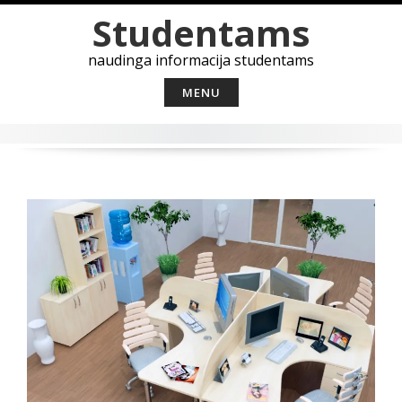
Skip
Studentams
to
content
naudinga informacija studentams
MENU