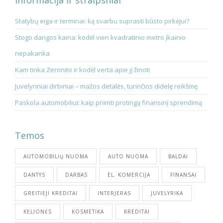
Informacija ir straipsniai
Statybų eiga ir terminai: ką svarbu suprasti būsto pirkėjui?
Stogo dangos kaina: kodėl vien kvadratinio metro įkainio
nepakanka
Kam tinka Zeronito ir kodėl verta apie jį žinoti
Juvelyriniai dirbiniai – mažos detalės, turinčios didelę reikšmę
Paskola automobiliui: kaip priimti protingą finansinį sprendimą
Temos
AUTOMOBILIŲ NUOMA
AUTO NUOMA
BALDAI
DANTYS
DARBAS
EL. KOMERCIJA
FINANSAI
GREITIEJI KREDITAI
INTERJERAS
JUVELYRIKA
KELIONĖS
KOSMETIKA
KREDITAI