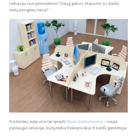
reikia jau nuo pirmadienio? Daug galvos skausmo su darbo
vietų įrengimu, tiesa?
Yra būdas, kaip visa tai spręsti.
Biuro baldų nuoma
– nauja
paslauga Lietuvoje, kurią teikia Reikejovakar.lt baldū gamintojai.