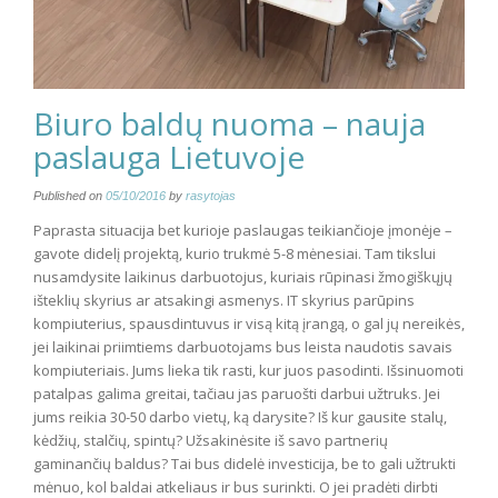
Biuro baldų nuoma – nauja
paslauga Lietuvoje
Published on
05/10/2016
by
rasytojas
Paprasta situacija bet kurioje paslaugas teikiančioje įmonėje –
gavote didelį projektą, kurio trukmė 5-8 mėnesiai. Tam tikslui
nusamdysite laikinus darbuotojus, kuriais rūpinasi žmogiškųjų
išteklių skyrius ar atsakingi asmenys. IT skyrius parūpins
kompiuterius, spausdintuvus ir visą kitą įrangą, o gal jų nereikės,
jei laikinai priimtiems darbuotojams bus leista naudotis savais
kompiuteriais. Jums lieka tik rasti, kur juos pasodinti. Išsinuomoti
patalpas galima greitai, tačiau jas paruošti darbui užtruks. Jei
jums reikia 30-50 darbo vietų, ką darysite? Iš kur gausite stalų,
kėdžių, stalčių, spintų? Užsakinėsite iš savo partnerių
gaminančių baldus? Tai bus didelė investicija, be to gali užtrukti
mėnuo, kol baldai atkeliaus ir bus surinkti. O jei pradėti dirbti