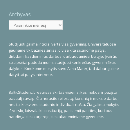
Archyvas
Archyvas
Studijuoti galima ir tikrai verta visą gyvenimą. Universitetuose
gauname tik bazines žinias, o visa kita sužinome patys,
dirbdami kasdieninius darbus, darbuodamiesi buityje. Įvairūs
straipsniai padeda mums studijuoti konkrečius gyvenimiškus
dalykus. Išmokome mokytis savo Alma Mater, tad dabar galime
daryti tai patys internete.
BalticStudent.lt resursas skirtas visiems, kas mokosi ir pažįsta
pasaulį savaip. Čia nerasite referatų, kursinių ir mokslo darbų,
nes tai kiekvieno studento individuali našta. Čia galima mokytis
iš verslo, laisvalaikio institucijų, pasisemti patirties, kuri bus
naudinga tiek karjeroje, tiek akademiniame gyvenime.