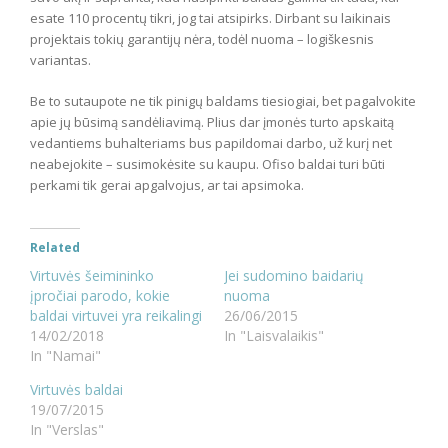
esate 110 procentų tikri, jog tai atsipirks. Dirbant su laikinais
projektais tokių garantijų nėra, todėl nuoma – logiškesnis
variantas.
Be to sutaupote ne tik pinigų baldams tiesiogiai, bet pagalvokite
apie jų būsimą sandėliavimą. Plius dar įmonės turto apskaitą
vedantiems buhalteriams bus papildomai darbo, už kurį net
neabejokite – susimokėsite su kaupu. Ofiso baldai turi būti
perkami tik gerai apgalvojus, ar tai apsimoka.
Related
Virtuvės šeimininko
Jei sudomino baidarių
įpročiai parodo, kokie
nuoma
baldai virtuvei yra reikalingi
26/06/2015
14/02/2018
In "Laisvalaikis"
In "Namai"
Virtuvės baldai
19/07/2015
In "Verslas"