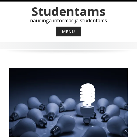
Skip
Studentams
to
content
naudinga informacija studentams
MENU