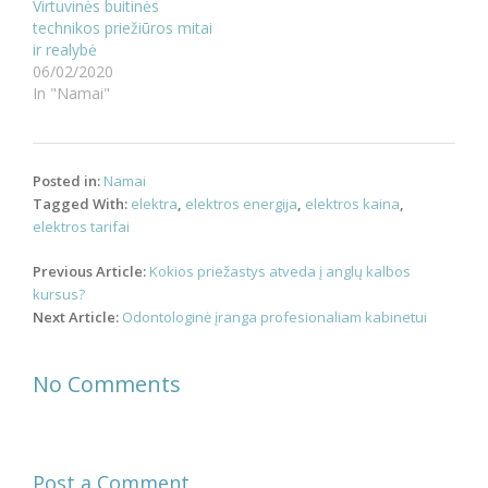
Virtuvinės buitinės
technikos priežiūros mitai
ir realybė
06/02/2020
In "Namai"
Posted in:
Namai
Tagged With:
elektra
,
elektros energija
,
elektros kaina
,
elektros tarifai
Post
Previous Article:
Kokios priežastys atveda į anglų kalbos
navigation
kursus?
Next Article:
Odontologinė įranga profesionaliam kabinetui
No Comments
Post a Comment