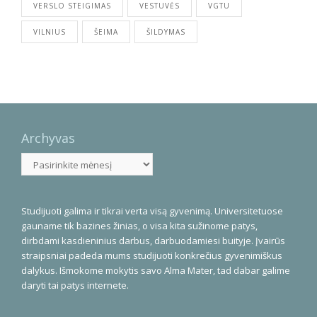
VERSLO STEIGIMAS
VESTUVĖS
VGTU
VILNIUS
ŠEIMA
ŠILDYMAS
Archyvas
Archyvas
Studijuoti galima ir tikrai verta visą gyvenimą. Universitetuose
gauname tik bazines žinias, o visa kita sužinome patys,
dirbdami kasdieninius darbus, darbuodamiesi buityje. Įvairūs
straipsniai padeda mums studijuoti konkrečius gyvenimiškus
dalykus. Išmokome mokytis savo Alma Mater, tad dabar galime
daryti tai patys internete.