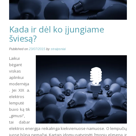
Kada ir dėl ko įjungiame
šviesą?
Published on
23/07/2015
by
straipsniai
Laikui
bėgant
viskas
aplinkui
modernėja
. Jei XIX a.
elektros
lemputė
buvo ką tik
„gimusi“,
tai dabar
elektros energija reikalinga kiekvienuose namuose. O lempučių
juose būna nemažai. Kartais įdomu patyrinėti žmonių elgseną, ir