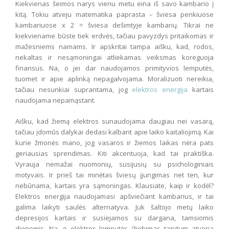
Kiekvienas šeimos narys vienu metu eina iš savo kambario į
kitą. Tokiu atveju matematika paprasta – šviesa penkiuose
kambariuose x 2 = šviesa dešimtyje kambarių. Tikrai ne
kiekviename būste tiek erdvės, tačiau pavyzdys pritaikomas ir
mažesniems namams. Ir apskritai tampa aišku, kad, rodos,
nekaltas ir nesąmoningai atliekamas veiksmas koreguoja
finansus. Na, o jei dar naudojamos primityvios lemputės,
tuomet ir apie aplinką nepagalvojama. Moralizuoti nereikia,
tačiau nesunkiai suprantama, jog
elektros energija
kartais
naudojama nepamąstant.
Aišku, kad žiemą elektros sunaudojama daugiau nei vasarą,
tačiau įdomūs dalykai dedasi kalbant apie laiko kaitaliojimą. Kai
kurie žmonės mano, jog vasaros ir žiemos laikas nėra pats
geriausias sprendimas. Kiti akcentuoja, kad tai praktiška.
Vyrauja nemažai nuomonių, susijusių su psichologiniais
motyvais. Ir prieš tai minėtas šviesų įjungimas net ten, kur
nebūnama, kartais yra sąmoningas. Klausiate, kaip ir kodėl?
Elektros energija naudojamasi apšviečiant kambarius, ir tai
galima laikyti saulės alternatyva. Juk šaltojo metų laiko
depresijos kartais ir susiejamos su dargana, tamsiomis
dienomis. Na, o elektros lemputės įžiebimas tarytum atveria