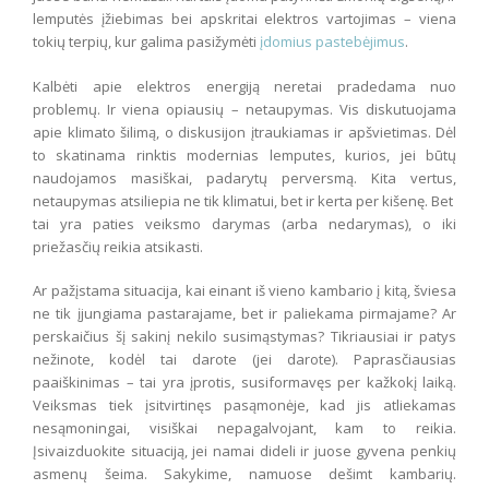
lemputės įžiebimas bei apskritai elektros vartojimas – viena
tokių terpių, kur galima pasižymėti
įdomius pastebėjimus
.
Kalbėti apie elektros energiją neretai pradedama nuo
problemų. Ir viena opiausių – netaupymas. Vis diskutuojama
apie klimato šilimą, o diskusijon įtraukiamas ir apšvietimas. Dėl
to skatinama rinktis modernias lemputes, kurios, jei būtų
naudojamos masiškai, padarytų perversmą. Kita vertus,
netaupymas atsiliepia ne tik klimatui, bet ir kerta per kišenę. Bet
tai yra paties veiksmo darymas (arba nedarymas), o iki
priežasčių reikia atsikasti.
Ar pažįstama situacija, kai einant iš vieno kambario į kitą, šviesa
ne tik įjungiama pastarajame, bet ir paliekama pirmajame? Ar
perskaičius šį sakinį nekilo susimąstymas? Tikriausiai ir patys
nežinote, kodėl tai darote (jei darote). Paprasčiausias
paaiškinimas – tai yra įprotis, susiformavęs per kažkokį laiką.
Veiksmas tiek įsitvirtinęs pasąmonėje, kad jis atliekamas
nesąmoningai, visiškai nepagalvojant, kam to reikia.
Įsivaizduokite situaciją, jei namai dideli ir juose gyvena penkių
asmenų šeima. Sakykime, namuose dešimt kambarių.