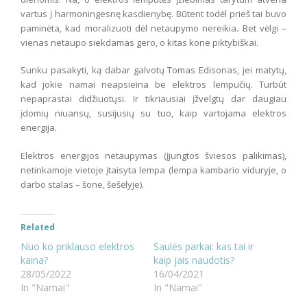
vartus į harmoningesnę kasdienybę. Būtent todėl prieš tai buvo
paminėta, kad moralizuoti dėl netaupymo nereikia. Bet vėlgi –
vienas netaupo siekdamas gero, o kitas kone piktybiškai.
Sunku pasakyti, ką dabar galvotų Tomas Edisonas, jei matytų,
kad jokie namai neapsieina be elektros lempučių. Turbūt
nepaprastai didžiuotųsi. Ir tikriausiai įžvelgtų dar daugiau
įdomių niuansų, susijusių su tuo, kaip vartojama elektros
energija.
Elektros energijos netaupymas (įjungtos šviesos palikimas),
netinkamoje vietoje įtaisyta lempa (lempa kambario viduryje, o
darbo stalas – šone, šešėlyje).
Related
Nuo ko priklauso elektros
Saulės parkai: kas tai ir
kaina?
kaip jais naudotis?
28/05/2022
16/04/2021
In "Namai"
In "Namai"