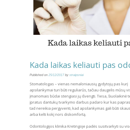
Kada laikas keliauti pas o
Published on
25/12/2017
by
straipsniai
Stomatologas – vienas nemaloniausių gydytojų pas kurį
apsilankymai turi būti reguliarūs, tačiau daugelis mūsų vi
įmanomais būdai stengiasi jų išvengti. Tiesa, šiuolaikinė 
įpratus dantukų tvarkymo darbus padaro kur kas papras
tad nereikia pergyventi, kad apsilankymas gali būti ska
arba kelti kokį nors diskomfortą.
Odontologijos klinika Kretingoje padės susitvarkyti su vi