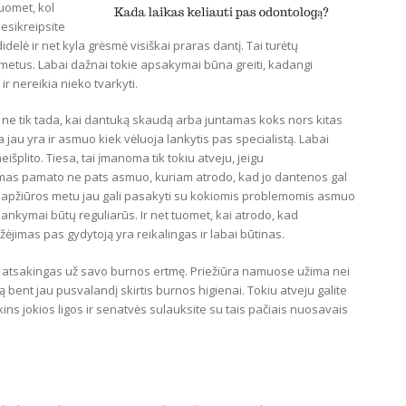
tuomet, kol
nesikreipsite
 didelė ir net kyla grėsmė visiškai praras dantį. Tai turėtų
r metus. Labai dažnai tokie apsakymai būna greiti, kadangi
 nereikia nieko tvarkyti.
kia ne tik tada, kai dantuką skaudą arba juntamas koks nors kitas
 jau yra ir asmuo kiek vėluoja lankytis pas specialistą. Labai
plito. Tiesa, tai įmanoma tik tokiu atveju, jeigu
mas pamato ne pats asmuo, kuriam atrodo, kad jo dantenos gal
os apžiūros metu jau gali pasakyti su kokiomis problemomis asmuo
ilankymai būtų reguliarūs. Ir net tuomet, kai atrodo, kad
užėjimas pas gydytoją yra reikalingas ir labai būtinas.
a atsakingas už savo burnos ertmę. Priežiūra namuose užima nei
 bent jau pusvalandį skirtis burnos higienai. Tokiu atveju galite
ins jokios ligos ir senatvės sulauksite su tais pačiais nuosavais