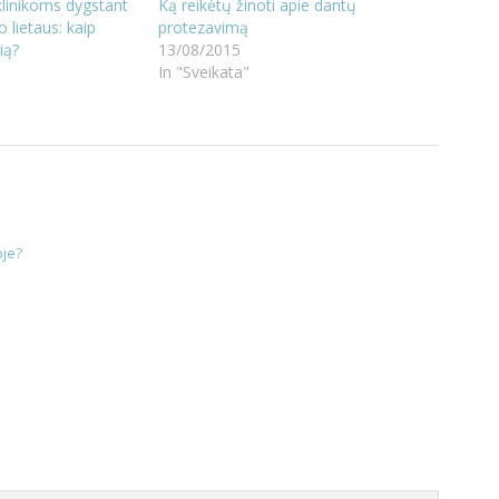
linikoms dygstant
Ką reikėtų žinoti apie dantų
 lietaus: kaip
protezavimą
sią?
13/08/2015
In "Sveikata"
oje?