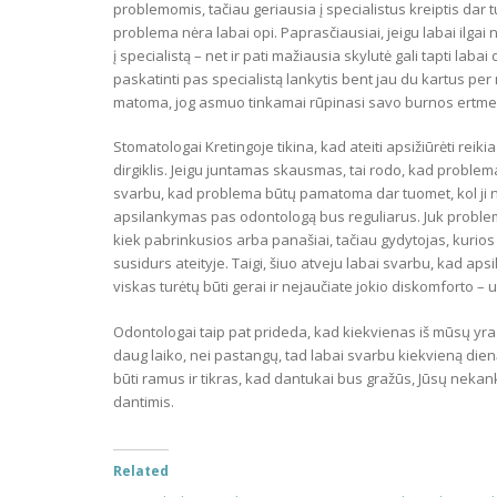
problemomis, tačiau geriausia į specialistus kreiptis dar 
problema nėra labai opi. Paprasčiausiai, jeigu labai ilgai 
į specialistą – net ir pati mažiausia skylutė gali tapti labai
paskatinti pas specialistą lankytis bent jau du kartus pe
matoma, jog asmuo tinkamai rūpinasi savo burnos ertme ir
Stomatologai Kretingoje tikina, kad ateiti apsižiūrėti rei
dirgiklis. Jeigu juntamas skausmas, tai rodo, kad problema
svarbu, kad problema būtų pamatoma dar tuomet, kol ji neiš
apsilankymas pas odontologą bus reguliarus. Juk proble
kiek pabrinkusios arba panašiai, tačiau gydytojas, kuri
susidurs ateityje. Taigi, šiuo atveju labai svarbu, kad aps
viskas turėtų būti gerai ir nejaučiate jokio diskomforto – 
Odontologai taip pat prideda, kad kiekvienas iš mūsų yr
daug laiko, nei pastangų, tad labai svarbu kiekvieną dieną
būti ramus ir tikras, kad dantukai bus gražūs, Jūsų nekank
dantimis.
Related