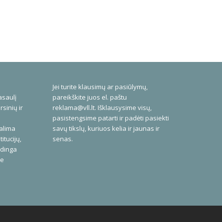
Jei turite klausimų ar pasiūlymų,
asaulį
pareikškite juos el. paštu
rsinių ir
reklama@vll.lt
. Išklausysime visų,
pasistengsime patarti ir padėti pasiekti
galima
savų tikslų, kuriuos kelia ir jaunas ir
itucijų,
senas.
udinga
me