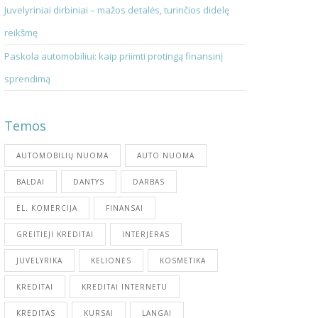
Juvelyriniai dirbiniai – mažos detalės, turinčios didelę
reikšmę
Paskola automobiliui: kaip priimti protingą finansinį
sprendimą
Temos
AUTOMOBILIŲ NUOMA
AUTO NUOMA
BALDAI
DANTYS
DARBAS
EL. KOMERCIJA
FINANSAI
GREITIEJI KREDITAI
INTERJERAS
JUVELYRIKA
KELIONĖS
KOSMETIKA
KREDITAI
KREDITAI INTERNETU
KREDITAS
KURSAI
LANGAI