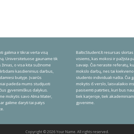
ti galima ir tikrai verta visą
BalticStudent.lt resursas skirtas
ą. Universitetuose gauname tik
visiems, kas mokosi ir pažįsta p
 žinias, o visa kita sužinome
savaip. Čia nerasite referatų, ku
dirbdami kasdieninius darbus,
mokslo darbų, nes tai kiekvieno
amiesi buityje. Įvairūs
studento individuali našta. Čia 
niai padeda mums studijuoti
mokytis iš verslo, laisvalaikio inst
ius gyvenimiškus dalykus.
pasisemti patirties, kuri bus na
me mokytis savo Alma Mater,
tiek karjeroje, tiek akademinia
ar galime daryti tai patys
gyvenime.
te.
Copyright © 2026 Your Name. All rights reserved.