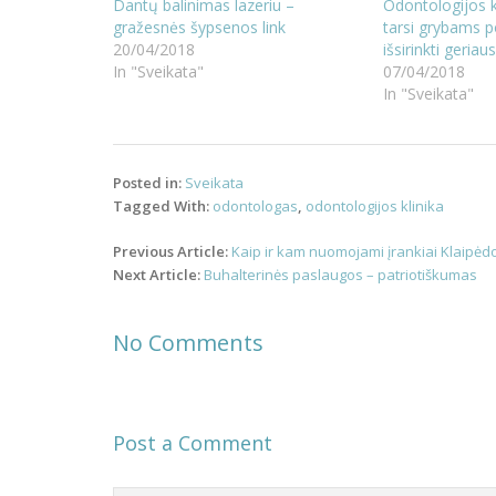
Dantų balinimas lazeriu –
Odontologijos k
gražesnės šypsenos link
tarsi grybams po
20/04/2018
išsirinkti geriau
In "Sveikata"
07/04/2018
In "Sveikata"
Posted in:
Sveikata
Tagged With:
odontologas
,
odontologijos klinika
Post
Previous Article:
Kaip ir kam nuomojami įrankiai Klaipėd
navigation
Next Article:
Buhalterinės paslaugos – patriotiškumas
No Comments
Post a Comment