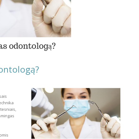
dontologą?
sais
technika
tesniais,
usmingas
somis