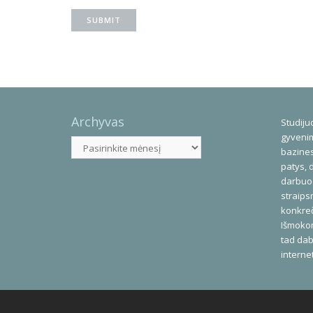
Archyvas
Studijuo
gyvenim
Archyvas
bazines
patys, 
darbuod
straips
konkreč
Išmoko
tad dab
interne