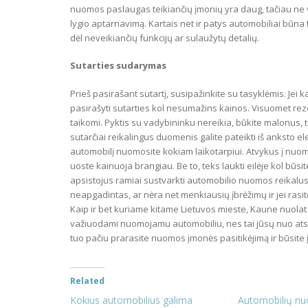
nuomos paslaugas teikiančių įmonių yra daug, tačiau ne vi
lygio aptarnavimą. Kartais net ir patys automobiliai būna
dėl neveikiančių funkcijų ar sulaužytų detalių.
Sutarties sudarymas
Prieš pasirašant sutartį, susipažinkite su tasyklėmis. Jei 
pasirašyti sutarties kol nesumažins kainos. Visuomet re
taikomi. Pyktis su vadybininku nereikia, būkite malonus, t
sutarčiai reikalingus duomenis galite pateikti iš anksto e
automobilį nuomosite kokiam laikotarpiui. Atvykus į nuomo
uoste kainuoja brangiau. Be to, teks laukti eilėje kol būsit
apsistojus ramiai sustvarkti automobilio nuomos reikalus. N
neapgadintas, ar nėra net menkiausių įbrėžimų ir jei rasite
Kaip ir bet kuriame kitame Lietuvos mieste, Kaune nuolat 
važiuodami nuomojamu automobiliu, nes tai jūsų nuo atsa
tuo pačiu prarasite nuomos įmonės pasitikėjimą ir būsite įt
Related
Kokius automobilius galima
Automobilių nuo