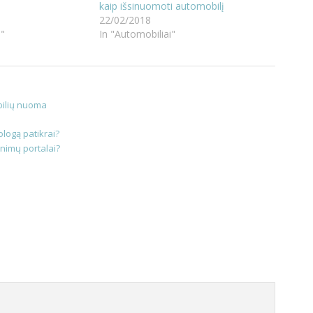
kaip išsinuomoti automobilį
22/02/2018
i"
In "Automobiliai"
ilių nuoma
ologą patikrai?
inimų portalai?