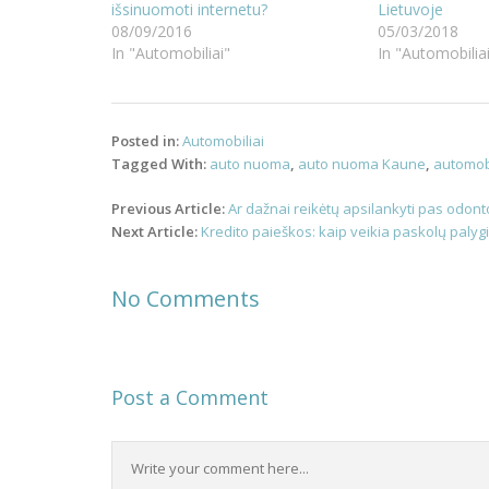
išsinuomoti internetu?
Lietuvoje
08/09/2016
05/03/2018
In "Automobiliai"
In "Automobilia
Posted in:
Automobiliai
Tagged With:
auto nuoma
,
auto nuoma Kaune
,
automob
Post
Previous Article:
Ar dažnai reikėtų apsilankyti pas odont
navigation
Next Article:
Kredito paieškos: kaip veikia paskolų palyg
No Comments
Post a Comment