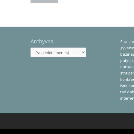
Archyvas
Studijuo
gyvenim
Archyvas
bazines
patys, 
darbuod
straips
konkreč
Išmoko
tad dab
interne