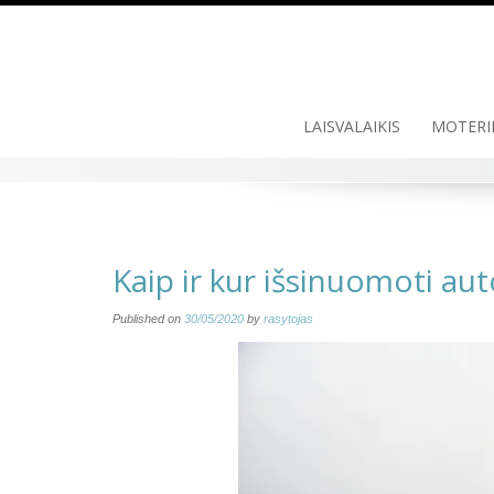
Skip
to
content
LAISVALAIKIS
MOTERI
Kaip ir kur išsinuomoti au
Published on
30/05/2020
by
rasytojas