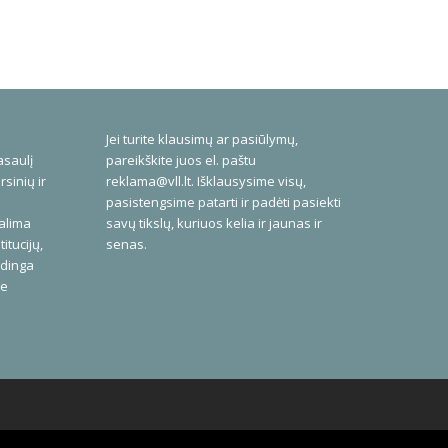
Jei turite klausimų ar pasiūlymų,
asaulį
pareikškite juos el. paštu
rsinių ir
reklama@vll.lt
. Išklausysime visų,
pasistengsime patarti ir padėti pasiekti
galima
savų tikslų, kuriuos kelia ir jaunas ir
itucijų,
senas.
udinga
me