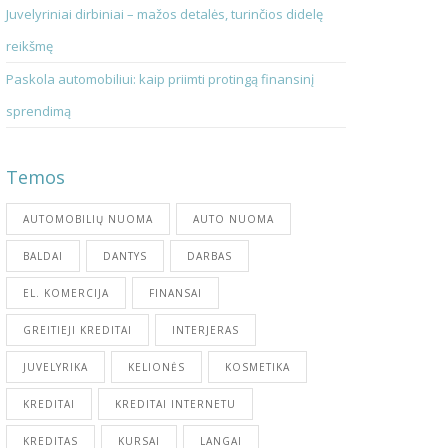
Juvelyriniai dirbiniai – mažos detalės, turinčios didelę
reikšmę
Paskola automobiliui: kaip priimti protingą finansinį
sprendimą
Temos
AUTOMOBILIŲ NUOMA
AUTO NUOMA
BALDAI
DANTYS
DARBAS
EL. KOMERCIJA
FINANSAI
GREITIEJI KREDITAI
INTERJERAS
JUVELYRIKA
KELIONĖS
KOSMETIKA
KREDITAI
KREDITAI INTERNETU
KREDITAS
KURSAI
LANGAI