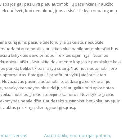
sos jos gali pasiūlyti platų automobilių pasirinkimą ir aukšto
 tiek nudėvėti, kad nemalonu į juos atsisėsti ir kyla nepatogumų
kaina kurią jums pasiūlė telefonu yra pakeista, nesutikite
zervuodami automobilį, klauskite kokie papildomi mokesčiai bus
ačiau laikykitės savo principų ir elkitės sąžiningai. Nuomos
lektroniniu laišku. Atsiųskite dokumento kopijas ir pasakykite kokį
s punktą beliks tik pasirašyti sutartį. Nuomotis automobilį oro
e aptarnautas. Patogiau iš pradžių nuvykti į viešbutį ir ten
uvažiavus pasiimti automobilio, atidžiai jį ažiūrėkite ar jis
, pasakykite vadybninkui, dėl jų vėliau galite būti apkaltintas.
veikia mobilios greičio stebėjimo kameros. Neviršykite greičio
komybės neatleidžia. Baudą teks susimokėti bet kokiu atveju ir
rauktas į rizikingų klientų juodąjį sąrašą.
ma ir verslas
Automobilių nuomotojas pataria,