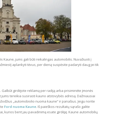
tės Kaune, jums gali būti reikalingas automobilis. Nuvažiuoti į
užmiestį aplankyti tėvus, per dieną suspėsite padaryti daug jei tik
 Galbūt girdėjote reklamą per radiją arba prisiminėte įmonės
t jums tereikia susirasti kauno atstovybės adresą. Dažniausiai
ažodžius „automobiolio nuoma kaune“ ir panašius. Jeigu norite
ite
Ford nuoma Kaune
. Iš paieškos rezultatų sąrašo galite
 tai, kurios bent jau pavadinimą esate girdėję. Kaune automobilių