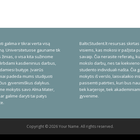
ti galima ir tikrai verta visą
BalticStudent.lt resursas skirtas
ą. Universitetuose gauname tik
visiems, kas mokosi ir pažįsta p
 žinias, o visa kita sužinome
savaip. Čia nerasite referatų, ku
dirbdami kasdieninius darbus,
mokslo darbų, nes tai kiekvieno
amiesi buityje. Įvairūs
studento individuali našta. Čia 
niai padeda mums studijuoti
mokytis iš verslo, laisvalaikio inst
ius gyvenimiškus dalykus.
pasisemti patirties, kuri bus na
me mokytis savo Alma Mater,
tiek karjeroje, tiek akademinia
ar galime daryti tai patys
gyvenime.
te.
Copyright © 2026 Your Name. All rights reserved.