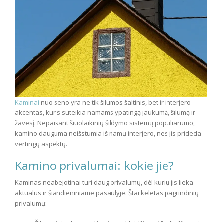
Kaminai
nuo seno yra ne tik šilumos šaltinis, bet ir interjero
akcentas, kuris suteikia namams ypatingą jaukumą, šilumą ir
žavesį. Nepaisant šiuolaikinių šildymo sistemų populiarumo,
kamino dauguma neišstumia iš namų interjero, nes jis prideda
vertingų aspektų.
Kamino privalumai: kokie jie?
Kaminas neabejotinai turi daug privalumų, dėl kurių jis lieka
aktualus ir šiandieniniame pasaulyje. Štai keletas pagrindinių
privalumų: