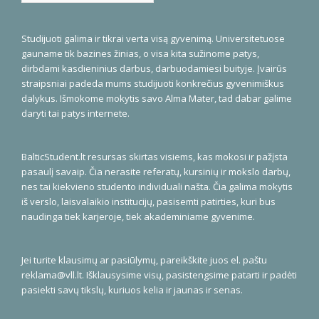
Studijuoti galima ir tikrai verta visą gyvenimą. Universitetuose
gauname tik bazines žinias, o visa kita sužinome patys,
dirbdami kasdieninius darbus, darbuodamiesi buityje. Įvairūs
straipsniai padeda mums studijuoti konkrečius gyvenimiškus
dalykus. Išmokome mokytis savo Alma Mater, tad dabar galime
daryti tai patys internete.
BalticStudent.lt resursas skirtas visiems, kas mokosi ir pažįsta
pasaulį savaip. Čia nerasite referatų, kursinių ir mokslo darbų,
nes tai kiekvieno studento individuali našta. Čia galima mokytis
iš verslo, laisvalaikio institucijų, pasisemti patirties, kuri bus
naudinga tiek karjeroje, tiek akademiniame gyvenime.
Jei turite klausimų ar pasiūlymų, pareikškite juos el. paštu
reklama@vll.lt
. Išklausysime visų, pasistengsime patarti ir padėti
pasiekti savų tikslų, kuriuos kelia ir jaunas ir senas.