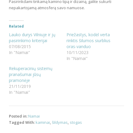
Pasirinkdami tinkamą kamino tipą ir dizainą, galite sukurti
nepakartojamą atmosferą savo namuose.
Related
Lauko durys Vilniuje ir jų
Priežastys, kodėl verta
pasirinkimo kriterijai
rinktis šilumos siurblius
07/08/2015
oras-vanduo
In "Namai"
10/11/2023
In "Namai"
Rekuperacinių sistemų
pranašumai jūsų
pramonėje
21/11/2019
In "Namai"
Posted in:
Namai
Tagged With:
kaminai
,
šildymas
,
stogas