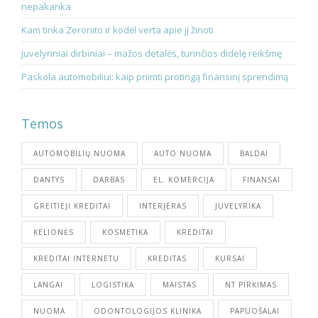
nepakanka
Kam tinka Zeronito ir kodėl verta apie jį žinoti
Juvelyriniai dirbiniai – mažos detalės, turinčios didelę reikšmę
Paskola automobiliui: kaip priimti protingą finansinį sprendimą
Temos
AUTOMOBILIŲ NUOMA
AUTO NUOMA
BALDAI
DANTYS
DARBAS
EL. KOMERCIJA
FINANSAI
GREITIEJI KREDITAI
INTERJERAS
JUVELYRIKA
KELIONĖS
KOSMETIKA
KREDITAI
KREDITAI INTERNETU
KREDITAS
KURSAI
LANGAI
LOGISTIKA
MAISTAS
NT PIRKIMAS
NUOMA
ODONTOLOGIJOS KLINIKA
PAPUOŠALAI