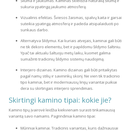
Šiluma ir jaukumas. Kaminas skleidžia natūralią šilumą ir
sukuria ypatingą jaukumo atmosferą.
Vizualinis efektas. Šviesos žaismas, spalvų kaita ir garsai
suteikia ypatingą atmosferą ir padeda atsipalaiduoti po
sunkaus darbo.
Alternatyva šildymui. Kai kuriais atvejais, kaminai gali būti
ne tik dekoro elementu, bet ir papildomu šildymo šaltiniu.
Ypač tai aktualu šaltuoju metų laiku, kuomet galima
sumažinti tradicinių šildymo sistemų naudojimą.
Interjero dizainas. Kamino dizainas gali būti pritaikytas
pagal namų stilių ir savininkų skonį. Ne vien tik tradicinio
tipo kaminai, bet ir moderniausių linijų variantai puikiai
dera su skirtingais interjero sprendimais.
Skirtingi kamino tipai: kokie jie?
Kamino tipų įvairovė leidžia kiekvienam surasti tinkamiausią
variantą savo namams. Pagrindiniai kamino tipai:
Mūriniai kaminai. Tradicinis variantas, kuris dažniausiai