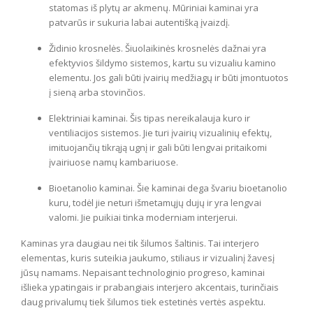
statomas iš plytų ar akmenų. Mūriniai kaminai yra
patvarūs ir sukuria labai autentišką įvaizdį.
Židinio krosnelės. Šiuolaikinės krosnelės dažnai yra
efektyvios šildymo sistemos, kartu su vizualiu kamino
elementu. Jos gali būti įvairių medžiagų ir būti įmontuotos
į sieną arba stovinčios.
Elektriniai kaminai. Šis tipas nereikalauja kuro ir
ventiliacijos sistemos. Jie turi įvairių vizualinių efektų,
imituojančių tikrąją ugnį ir gali būti lengvai pritaikomi
įvairiuose namų kambariuose.
Bioetanolio kaminai. Šie kaminai dega švariu bioetanolio
kuru, todėl jie neturi išmetamųjų dujų ir yra lengvai
valomi. Jie puikiai tinka moderniam interjerui.
Kaminas yra daugiau nei tik šilumos šaltinis. Tai interjero
elementas, kuris suteikia jaukumo, stiliaus ir vizualinį žavesį
jūsų namams. Nepaisant technologinio progreso, kaminai
išlieka ypatingais ir prabangiais interjero akcentais, turinčiais
daug privalumų tiek šilumos tiek estetinės vertės aspektu.