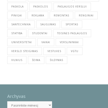
PASKOLA
PASKOLOS
PASLAUGOS VERSLUI
PINIGAI
REKLAMA
REMONTAS
RENGINIAI
SANTECHNIKA
SAUGUMAS
SPORTAS
STATYBA
STUDENTAI
TEISINĖS PASLAUGOS
UNIVERSITETAI
VAIKAI
VERSLININKAI
VERSLO STEIGIMAS
VESTUVĖS
VGTU
VILNIUS
ŠEIMA
ŠILDYMAS
Archyvas
Archyvas