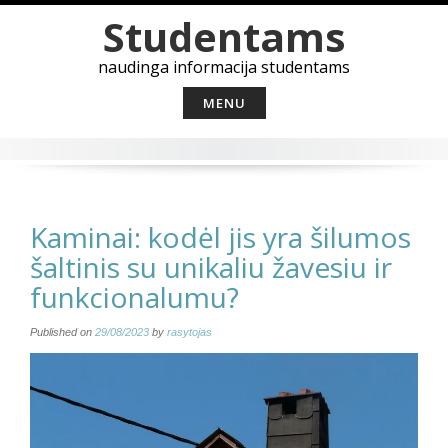
Skip
Studentams
to
content
naudinga informacija studentams
MENU
Kaminai: kodėl jis yra šilumos
šaltinis su unikaliu žavesiu ir
funkcionalumu?
Published on
29/08/2023
by
rasytojas