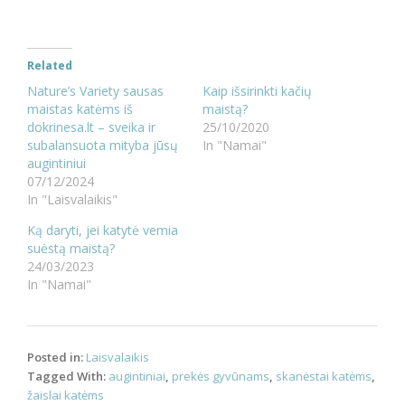
Related
Nature’s Variety sausas
Kaip išsirinkti kačių
maistas katėms iš
maistą?
dokrinesa.lt – sveika ir
25/10/2020
subalansuota mityba jūsų
In "Namai"
augintiniui
07/12/2024
In "Laisvalaikis"
Ką daryti, jei katytė vemia
suėstą maistą?
24/03/2023
In "Namai"
Posted in:
Laisvalaikis
Tagged With:
augintiniai
,
prekės gyvūnams
,
skanėstai katėms
,
žaislai katėms