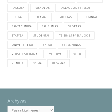
PASKOLA
PASKOLOS
PASLAUGOS VERSLUI
PINIGAI
REKLAMA
REMONTAS
RENGINIAI
SANTECHNIKA
SAUGUMAS
SPORTAS
STATYBA
STUDENTAI
TEISINĖS PASLAUGOS
UNIVERSITETAI
VAIKAI
VERSLININKAI
VERSLO STEIGIMAS
VESTUVĖS
VGTU
VILNIUS
ŠEIMA
ŠILDYMAS
Archyvas
Archyvas