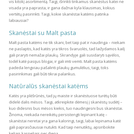
vis kitokį asortimentą. Taigi, išrinkti tinkamus skanėstus katei ne
visada yra paprasta, ir gana dažnai kyla klausimas, kokius
vertėtų pasirinkti. Taigi, kokie skanėstai katėms patinka
labiausiai?
Skanėstai su Malt pasta
Malt pasta katėms ne tik skani, bet taip pat ir naudinga – niekam
ne paslaptis, kad katės yra tikros švaruolės, tad laižydamos kailį
gali praryti nemažai plaukų. Skrandyje gali susidaryti sąvėlos,
todėl katė pasijus blogai, ir gali imti vemti. Malt pasta katėms
padeda lengviau pašalinti plaukų gumulėlius, taigi, toks
pasirinkimas gali būti tikrai palankus.
Natūralūs skanėstai katėms
Katės yra plėšrūnės, tad jų maiste ir skanėstuose turėtų būti
didelė dalis mėsos. Taigi, atkreipkite dėmesį į skanėstų sudėtį –
kuo didesnis bus mėsos kiekis, tuo naudingesni bus skanėstai.
Žinoma, niekada nereikėtų persistengti lepinant katę –
skanėstai neretai yra gana kaloringi, taigi, labai lepinama katė
gali paprasčiausiai nutukti. Kad taip nenutiktų, apsiribokite
keliais kąsneliais per dieną.