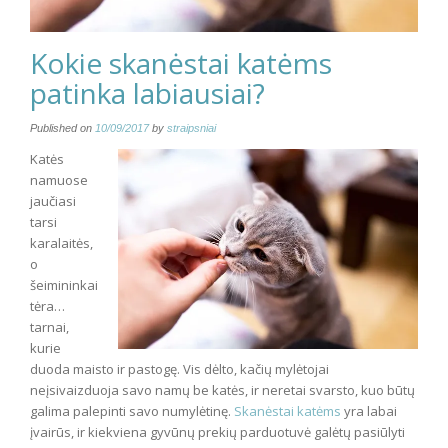
Kokie skanėstai katėms
patinka labiausiai?
Published on
10/09/2017
by
straipsniai
Katės
namuose
jaučiasi
tarsi
karalaitės,
o
šeimininkai
tėra…
tarnai,
kurie
duoda maisto ir pastogę. Vis dėlto, kačių mylėtojai
neįsivaizduoja savo namų be katės, ir neretai svarsto, kuo būtų
galima palepinti savo numylėtinę.
Skanėstai katėms
yra labai
įvairūs, ir kiekviena gyvūnų prekių parduotuvė galėtų pasiūlyti