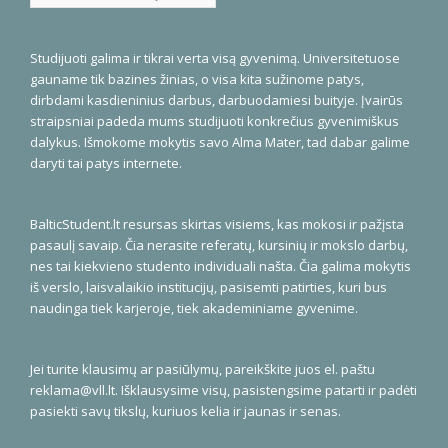
Studijuoti galima ir tikrai verta visą gyvenimą. Universitetuose
gauname tik bazines žinias, o visa kita sužinome patys,
dirbdami kasdieninius darbus, darbuodamiesi buityje. Įvairūs
straipsniai padeda mums studijuoti konkrečius gyvenimiškus
dalykus. Išmokome mokytis savo Alma Mater, tad dabar galime
daryti tai patys internete.
BalticStudent.lt resursas skirtas visiems, kas mokosi ir pažįsta
pasaulį savaip. Čia nerasite referatų, kursinių ir mokslo darbų,
nes tai kiekvieno studento individuali našta. Čia galima mokytis
iš verslo, laisvalaikio institucijų, pasisemti patirties, kuri bus
naudinga tiek karjeroje, tiek akademiniame gyvenime.
Jei turite klausimų ar pasiūlymų, pareikškite juos el. paštu
reklama@vll.lt
. Išklausysime visų, pasistengsime patarti ir padėti
pasiekti savų tikslų, kuriuos kelia ir jaunas ir senas.