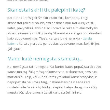
Skanėstai skirti tik palepinti katę?
Kai kurios katės gali išmokti ir tam tikrų komandų. Taigi,
skanėstai gali būti naudojami paskatinimui. Kai kurių veislių
katės, pavyzdžiui, abisinai ar Kornvalio reksai mielai mokysis
atnešti numestą smulkų žaislą. Skanėstai katei gali būti duodami
kaip apdovanojimas. Tiesa, kartais jo nė nereikia –
žaislai
katėms
kartais yra pats geriausias apdovanojimas, kokį tik jos
gali gauti.
Mano katė nemėgsta skanėstų…
Na, nemėgsta, tai nemėgsta. Kai kurios katės pripažįsta tik savo
sausą maistą, žalią mėsą ar konservus, o skanėstai joms rūpi
mažiausiai. Taip, kai kurios katės yra labai konservatyvios, ir
nepripažįsta naujovių, taigi, ir skanėstais ne visada katę
nustebinsite. Yra ir kitų būdų palepinti katę – dauguma kačių
mėgsta būti glostomos ir žaisti kartu su šeimininku.