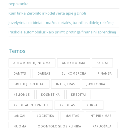
nepakanka
Kam tinka Zeronito ir kodėl verta apie jį žinoti
Juvelyriniai dirbiniai – mažos detalės, turinčios didelę reikšmę
Paskola automobiliui: kaip priimti protingą finansinį sprendimą
Temos
AUTOMOBILIŲ NUOMA
AUTO NUOMA
BALDAI
DANTYS
DARBAS
EL. KOMERCIJA
FINANSAI
GREITIEJI KREDITAI
INTERJERAS
JUVELYRIKA
KELIONĖS
KOSMETIKA
KREDITAI
KREDITAI INTERNETU
KREDITAS
KURSAI
LANGAI
LOGISTIKA
MAISTAS
NT PIRKIMAS
NUOMA
ODONTOLOGIJOS KLINIKA
PAPUOŠALAI