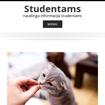
Skip
Studentams
to
content
naudinga informacija studentams
MENU