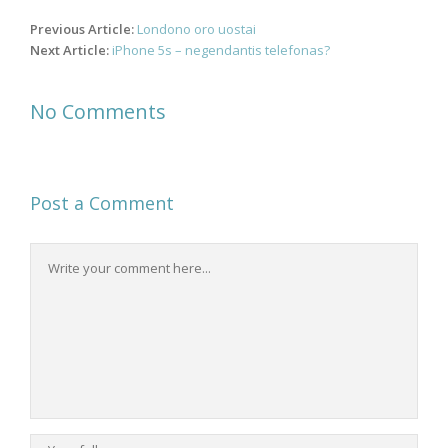
Post
Previous Article:
Londono oro uostai
navigation
Next Article:
iPhone 5s – negendantis telefonas?
No Comments
Post a Comment