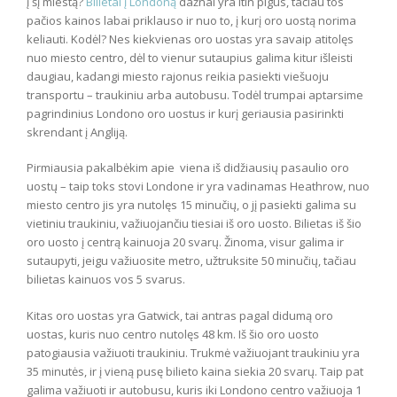
į šį miestą?
Bilietai į Londoną
dažnai yra itin pigūs, tačiau tos
pačios kainos labai priklauso ir nuo to, į kurį oro uostą norima
keliauti. Kodėl? Nes kiekvienas oro uostas yra savaip atitolęs
nuo miesto centro, dėl to vienur sutaupius galima kitur išleisti
daugiau, kadangi miesto rajonus reikia pasiekti viešuoju
transportu – traukiniu arba autobusu. Todėl trumpai aptarsime
pagrindinius Londono oro uostus ir kurį geriausia pasirinkti
skrendant į Angliją.
Pirmiausia pakalbėkim apie viena iš didžiausių pasaulio oro
uostų – taip toks stovi Londone ir yra vadinamas Heathrow, nuo
miesto centro jis yra nutolęs 15 minučių, o jį pasiekti galima su
vietiniu traukiniu, važiuojančiu tiesiai iš oro uosto. Bilietas iš šio
oro uosto į centrą kainuoja 20 svarų. Žinoma, visur galima ir
sutaupyti, jeigu važiuosite metro, užtruksite 50 minučių, tačiau
bilietas kainuos vos 5 svarus.
Kitas oro uostas yra Gatwick, tai antras pagal didumą oro
uostas, kuris nuo centro nutolęs 48 km. Iš šio oro uosto
patogiausia važiuoti traukiniu. Trukmė važiuojant traukiniu yra
35 minutės, ir į vieną pusę bilieto kaina siekia 20 svarų. Taip pat
galima važiuoti ir autobusu, kuris iki Londono centro važiuoja 1