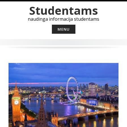
Skip
Studentams
to
content
naudinga informacija studentams
MENU