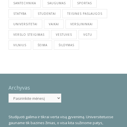
SANTECHNIKA
SAUGUMAS
SPORTAS
STATYBA
STUDENTAI
TEISINĖS PASLAUGOS
UNIVERSITETAI
VAIKAI
VERSLININKAI
VERSLO STEIGIMAS
VESTUVĖS
VGTU
VILNIUS
ŠEIMA
ŠILDYMAS
Archyvas
Archyvas
Studijuoti galima ir tikrai verta visą gyvenimą. Universitetuose
gauname tik bazines žinias, o visa kita sužinome patys,