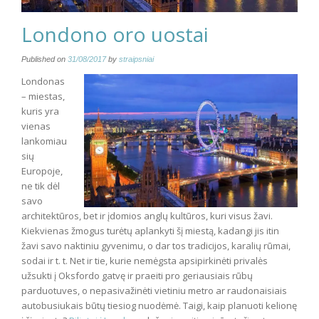
Londono oro uostai
Published on
31/08/2017
by
straipsniai
Londonas
– miestas,
kuris yra
vienas
lankomiau
sių
Europoje,
ne tik dėl
savo
architektūros, bet ir įdomios anglų kultūros, kuri visus žavi.
Kiekvienas žmogus turėtų aplankyti šį miestą, kadangi jis itin
žavi savo naktiniu gyvenimu, o dar tos tradicijos, karalių rūmai,
sodai ir t. t. Net ir tie, kurie nemėgsta apsipirkinėti privalės
užsukti į Oksfordo gatvę ir praeiti pro geriausiais rūbų
parduotuves, o nepasivažinėti vietiniu metro ar raudonaisiais
autobusiukais būtų tiesiog nuodėmė. Taigi, kaip planuoti kelionę