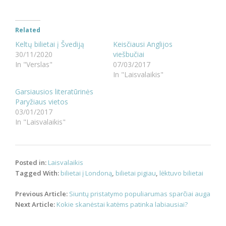
Related
Keltų bilietai į Švediją
Keisčiausi Anglijos
30/11/2020
viešbučiai
In "Verslas"
07/03/2017
In "Laisvalaikis"
Garsiausios literatūrinės
Paryžiaus vietos
03/01/2017
In "Laisvalaikis"
Posted in:
Laisvalaikis
Tagged With:
bilietai į Londoną
,
bilietai pigiau
,
lėktuvo bilietai
Post
Previous Article:
Siuntų pristatymo populiarumas sparčiai auga
navigation
Next Article:
Kokie skanėstai katėms patinka labiausiai?