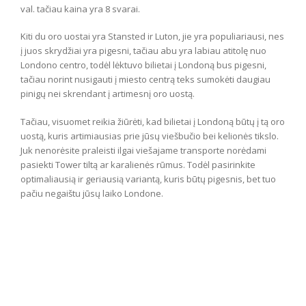
val. tačiau kaina yra 8 svarai.
Kiti du oro uostai yra Stansted ir Luton, jie yra populiariausi, nes
į juos skrydžiai yra pigesni, tačiau abu yra labiau atitolę nuo
Londono centro, todėl lėktuvo bilietai į Londoną bus pigesni,
tačiau norint nusigauti į miesto centrą teks sumokėti daugiau
pinigų nei skrendant į artimesnį oro uostą.
Tačiau, visuomet reikia žiūrėti, kad bilietai į Londoną būtų į tą oro
uostą, kuris artimiausias prie jūsų viešbučio bei kelionės tikslo.
Juk nenorėsite praleisti ilgai viešajame transporte norėdami
pasiekti Tower tiltą ar karalienės rūmus. Todėl pasirinkite
optimaliausią ir geriausią variantą, kuris būtų pigesnis, bet tuo
pačiu negaištu jūsų laiko Londone.