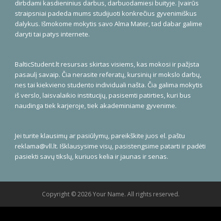
dirbdami kasdieninius darbus, darbuodamiesi buityje. Įvairūs
straipsniai padeda mums studijuoti konkrečius gyvenimiškus
dalykus. Išmokome mokytis savo Alma Mater, tad dabar galime
daryti tai patys internete.
BalticStudent.lt resursas skirtas visiems, kas mokosi ir pažįsta
pasaulį savaip. Čia nerasite referatų, kursinių ir mokslo darbų,
nes tai kiekvieno studento individuali našta. Čia galima mokytis
iš verslo, laisvalaikio institucijų, pasisemti patirties, kuri bus
naudinga tiek karjeroje, tiek akademiniame gyvenime.
Jei turite klausimų ar pasiūlymų, pareikškite juos el. paštu
reklama@vll.lt
. Išklausysime visų, pasistengsime patarti ir padėti
pasiekti savų tikslų, kuriuos kelia ir jaunas ir senas.
Copyright © 2026 Your Name. All rights reserved.