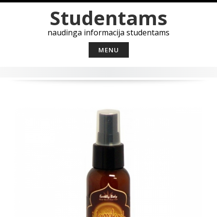
Skip
Studentams
to
content
naudinga informacija studentams
MENU