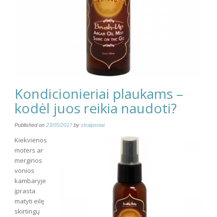
Kondicionieriai plaukams –
kodėl juos reikia naudoti?
Published on
23/05/2017
by
straipsniai
Kiekvienos
moters ar
merginos
vonios
kambaryje
įprasta
matyti eilę
skirtingų