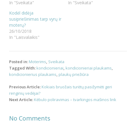
In "Sveikata"
In "Sveikata"
Kodėl didėja
susipriešinimas tarp vyrų ir
moterų?
26/10/2018
In "Laisvalaikis"
Posted in:
Moterims
,
Sveikata
Tagged With:
kondicionieriai
,
kondicionieriai plaukams
,
kondicionierius plaukams
,
plaukų priežiūra
Post
Previous Article:
Kokiais bruožais turėtų pasižymėti geri
navigation
renginių vedėjai?
Next Article:
Kėbulo poliravimas – tvarkingos mašinos link
No Comments