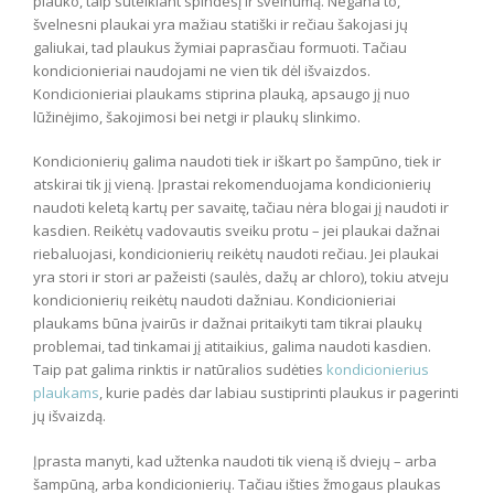
plauko, taip suteikiant spindesį ir švelnumą. Negana to,
švelnesni plaukai yra mažiau statiški ir rečiau šakojasi jų
galiukai, tad plaukus žymiai paprasčiau formuoti. Tačiau
kondicionieriai naudojami ne vien tik dėl išvaizdos.
Kondicionieriai plaukams stiprina plauką, apsaugo jį nuo
lūžinėjimo, šakojimosi bei netgi ir plaukų slinkimo.
Kondicionierių galima naudoti tiek ir iškart po šampūno, tiek ir
atskirai tik jį vieną. Įprastai rekomenduojama kondicionierių
naudoti keletą kartų per savaitę, tačiau nėra blogai jį naudoti ir
kasdien. Reikėtų vadovautis sveiku protu – jei plaukai dažnai
riebaluojasi, kondicionierių reikėtų naudoti rečiau. Jei plaukai
yra stori ir stori ar pažeisti (saulės, dažų ar chloro), tokiu atveju
kondicionierių reikėtų naudoti dažniau. Kondicionieriai
plaukams būna įvairūs ir dažnai pritaikyti tam tikrai plaukų
problemai, tad tinkamai jį atitaikius, galima naudoti kasdien.
Taip pat galima rinktis ir natūralios sudėties
kondicionierius
plaukams
, kurie padės dar labiau sustiprinti plaukus ir pagerinti
jų išvaizdą.
Įprasta manyti, kad užtenka naudoti tik vieną iš dviejų – arba
šampūną, arba kondicionierių. Tačiau išties žmogaus plaukas