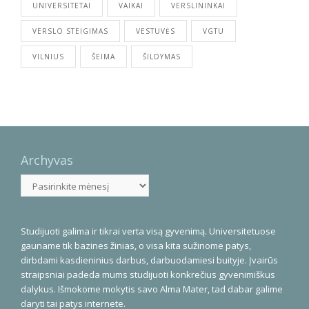
UNIVERSITETAI
VAIKAI
VERSLININKAI
VERSLO STEIGIMAS
VESTUVĖS
VGTU
VILNIUS
ŠEIMA
ŠILDYMAS
Archyvas
Archyvas
Studijuoti galima ir tikrai verta visą gyvenimą. Universitetuose
gauname tik bazines žinias, o visa kita sužinome patys,
dirbdami kasdieninius darbus, darbuodamiesi buityje. Įvairūs
straipsniai padeda mums studijuoti konkrečius gyvenimiškus
dalykus. Išmokome mokytis savo Alma Mater, tad dabar galime
daryti tai patys internete.