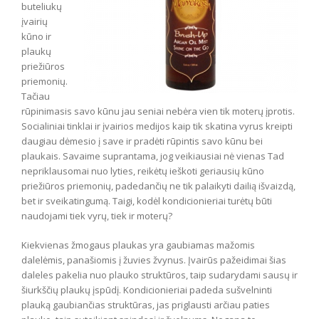
buteliukų
įvairių
kūno ir
plaukų
priežiūros
priemonių.
Tačiau
rūpinimasis savo kūnu jau seniai nebėra vien tik moterų įprotis.
Socialiniai tinklai ir įvairios medijos kaip tik skatina vyrus kreipti
daugiau dėmesio į save ir pradėti rūpintis savo kūnu bei
plaukais. Savaime suprantama, jog veikiausiai nė vienas Tad
nepriklausomai nuo lyties, reikėtų ieškoti geriausių kūno
priežiūros priemonių, padedančių ne tik palaikyti dailią išvaizdą,
bet ir sveikatingumą. Taigi, kodėl kondicionieriai turėtų būti
naudojami tiek vyrų, tiek ir moterų?
Kiekvienas žmogaus plaukas yra gaubiamas mažomis
dalelėmis, panašiomis į žuvies žvynus. Įvairūs pažeidimai šias
daleles pakelia nuo plauko struktūros, taip sudarydami sausų ir
šiurkščių plaukų įspūdį. Kondicionieriai padeda sušvelninti
plauką gaubiančias struktūras, jas priglausti arčiau paties