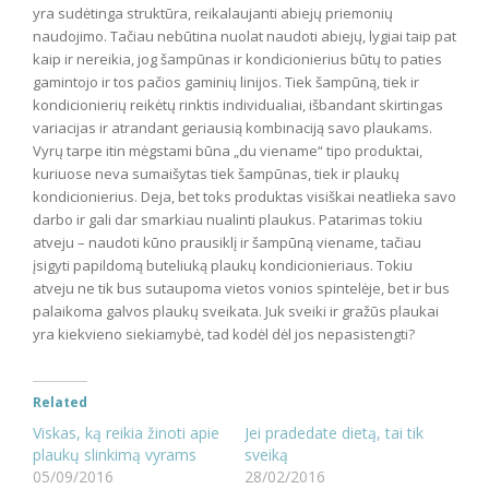
yra sudėtinga struktūra, reikalaujanti abiejų priemonių
naudojimo. Tačiau nebūtina nuolat naudoti abiejų, lygiai taip pat
kaip ir nereikia, jog šampūnas ir kondicionierius būtų to paties
gamintojo ir tos pačios gaminių linijos. Tiek šampūną, tiek ir
kondicionierių reikėtų rinktis individualiai, išbandant skirtingas
variacijas ir atrandant geriausią kombinaciją savo plaukams.
Vyrų tarpe itin mėgstami būna „du viename“ tipo produktai,
kuriuose neva sumaišytas tiek šampūnas, tiek ir plaukų
kondicionierius. Deja, bet toks produktas visiškai neatlieka savo
darbo ir gali dar smarkiau nualinti plaukus. Patarimas tokiu
atveju – naudoti kūno prausiklį ir šampūną viename, tačiau
įsigyti papildomą buteliuką plaukų kondicionieriaus. Tokiu
atveju ne tik bus sutaupoma vietos vonios spintelėje, bet ir bus
palaikoma galvos plaukų sveikata. Juk sveiki ir gražūs plaukai
yra kiekvieno siekiamybė, tad kodėl dėl jos nepasistengti?
Related
Viskas, ką reikia žinoti apie
Jei pradedate dietą, tai tik
plaukų slinkimą vyrams
sveiką
05/09/2016
28/02/2016