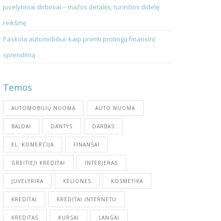
Juvelyriniai dirbiniai – mažos detalės, turinčios didelę
reikšmę
Paskola automobiliui: kaip priimti protingą finansinį
sprendimą
Temos
AUTOMOBILIŲ NUOMA
AUTO NUOMA
BALDAI
DANTYS
DARBAS
EL. KOMERCIJA
FINANSAI
GREITIEJI KREDITAI
INTERJERAS
JUVELYRIKA
KELIONĖS
KOSMETIKA
KREDITAI
KREDITAI INTERNETU
KREDITAS
KURSAI
LANGAI