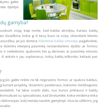
sakymu galite
ėte išpildyti
aldų gamyba?
sikurti viziją, kaip norite, kad baldai atrodytų. Kartais baldų
s išsiaiškina, kokia gi iš tiesų buvo ta vizija, sklandanti kliento
 Pavyzdžiui, jei Jus domina
išskirtiniai baldai virtuvėje
, pagalvokite,
te išskirtinį interjerą pasirinkę nestandartinio dydžio ar formos
 ir netikėtomis spalvomis bei jų deriniais ar pasirinkę virtuvės
i iš anksto ir jau suplanavus, kokių baldų ieškosite, keliauti pas
?
og Jūs galite rinktis ne tik neįprastos formos ar spalvos baldus,
jog kuriant projektą, dizaineris pasiteiraus, kokiomis medžiagomis
vidalinti. Tai labai svarbi dalis, nuo kurios priklauso ir baldų
asikonsultuoti su specialistais, kad žinotumėte, kokia mediena tinka
o dekoracijas, kokį metalą naudoti gamyboje. Visa tai užtikrins, jog
ionalūs.