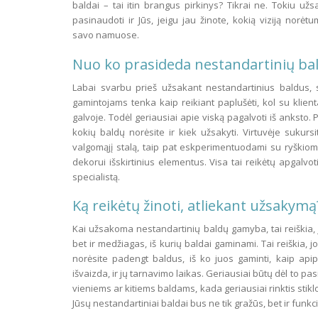
baldai – tai itin brangus pirkinys? Tikrai ne. Tokiu už
pasinaudoti ir Jūs, jeigu jau žinote, kokią viziją norėtum
savo namuose.
Nuo ko prasideda nestandartinių b
Labai svarbu prieš užsakant nestandartinius baldus, su
gamintojams tenka kaip reikiant paplušėti, kol su klientai
galvoje. Todėl geriausiai apie viską pagalvoti iš anksto.
kokių baldų norėsite ir kiek užsakyti. Virtuvėje sukursi
valgomąjį stalą, taip pat eskperimentuodami su ryškiomis
dekorui išskirtinius elementus. Visa tai reikėtų apgalvot
specialistą.
Ką reikėtų žinoti, atliekant užsakymą
Kai užsakoma nestandartinių baldų gamyba, tai reiškia, j
bet ir medžiagas, iš kurių baldai gaminami. Tai reiškia, 
norėsite padengt baldus, iš ko juos gaminti, kaip apipa
išvaizda, ir jų tarnavimo laikas. Geriausiai būtų dėl to p
vieniems ar kitiems baldams, kada geriausiai rinktis stikl
Jūsų nestandartiniai baldai bus ne tik gražūs, bet ir funkc