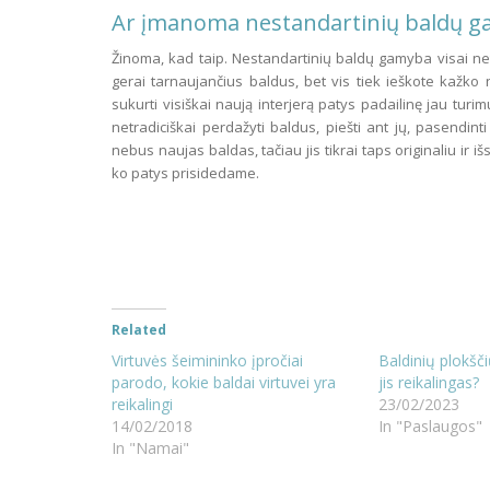
Ar įmanoma nestandartinių baldų g
Žinoma, kad taip. Nestandartinių baldų gamyba visai net
gerai tarnaujančius baldus, bet vis tiek ieškote kažko
sukurti visiškai naują interjerą patys padailinę jau turi
netradiciškai perdažyti baldus, piešti ant jų, pasendinti
nebus naujas baldas, tačiau jis tikrai taps originaliu ir 
ko patys prisidedame.
Related
Virtuvės šeimininko įpročiai
Baldinių plokšč
parodo, kokie baldai virtuvei yra
jis reikalingas?
reikalingi
23/02/2023
14/02/2018
In "Paslaugos"
In "Namai"