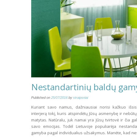
Nestandartinių baldų gamy
Published on
25/07/2016
by
straipsniai
Kuriant savo namus, dažniausiai norisi kažkuo išsiski
interjerą tokį, kuris atspindėtų Jūsų asmenybę ir nebūtų
matytas. Natūralu, juk namai yra Jūsų tvirtovė ir čia gali
savo emocijas. Todėl Lietuvoje populiarėja nestanda
gamyba pagal individualius užsakymus. Manėte, kad nes