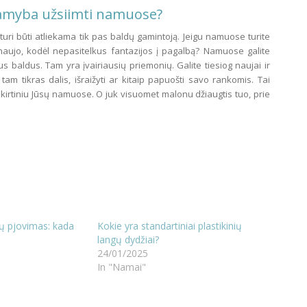
amyba užsiimti namuose?
uri būti atliekama tik pas baldų gamintoją. Jeigu namuose turite
 naujo, kodėl nepasitelkus fantazijos į pagalbą? Namuose galite
mus baldus. Tam yra įvairiausių priemonių. Galite tiesiog naujai ir
 tam tikras dalis, išraižyti ar kitaip papuošti savo rankomis. Tai
išskirtiniu Jūsų namuose. O juk visuomet malonu džiaugtis tuo, prie
ių pjovimas: kada
Kokie yra standartiniai plastikinių
langų dydžiai?
24/01/2025
In "Namai"