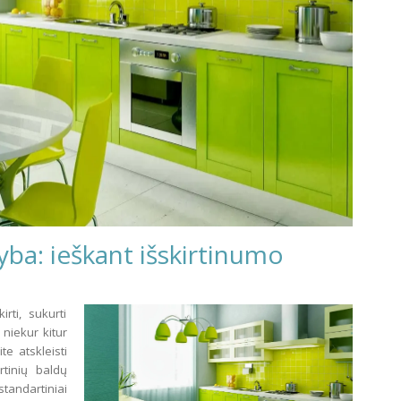
ba: ieškant išskirtinumo
rti, sukurti
 niekur kitur
te atskleisti
rtinių baldų
tandartiniai