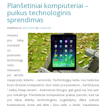
Planšetiniai kompiuteriai –
puikus technologinis
sprendimas
Published on
28/11/2015
by
straipsniai
Visiems
yra tekę
susidurti
su
įvairiomis
technologij
omis.
Vieniems
jos atrodo
naujesnės, kitiems – senesnės. Technologijų raida, nuo tada kai
buvo išrastas kompiuteris, šiuo metu yra pasiekusi ,, karščiausią
‘‘ tašką, kitaip tariant – kiekvienas žmogus gali gauti tai, kas jam
yra reikalinga. Planšetiniai kompiuteriai puikiai parodo, kad tai
yra labai didelių technologinių sugebėjimų dėka sukurti
kompiuteriai, kurie gali tilpti į Jūsų tašę, o dydis, naudojimui