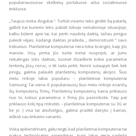
populiariausiuose skelbimų portaluose arba socialiniuose
tinkluose.
,,Taupus moka dvigubai ‘‘. Turbūt visiems teko girdėti šią patarlę,
galbūt kai kuriems teko pabūti tokioje nemalonioje situacijoje,
kalbu būtent apie tai, kai perki naudotą daiktą, tačiau pinigus
paleidi vėjais, kadangi daiktas pradeda ,, demonstruoti ‘‘ savo
trūkumus. Planšetiniai kompiuteriai nėra tokie brangūs, kaip Jūs
manote. Visų pirma Jūs turite tvirtai nuspręsti, ar Jums
reikalingas toks daiktas, tuomet išsiaiškinti kokie parametrai
tenkintų Jūsų norus, o tik tada pirkti. Norint sutaupyti šiek tiek
pinigų, galima palaukti planšetinių kompiuterių akcijos. Šiuo
metu rinkoje labai populiaru – planšetiniai kompiuteriai
Samsung. Tai viena iš populiariausių šiuo metu rinkoje esančių
šių kompiuterių firmų. Planšetinių kompiuterių kaina priklauso
nuo to, kokius parametrus ir firmą Jūs pasirinksite. Taip pat
priklauso kokį tipą rinksitės – planšetiniai kompiuteriai su 3G ar
be jo. Į visa tai atsižvelgus, galima pradėti dairytis į kainas,
ieškoti sau tinkamo varianto.
Viską apibendrinant, galiu teigti, kad planšetiniai kompiuteriai tai
puikus technologinis sprendimas, kuris labai gerai padeda