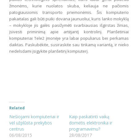
žmonėms, kurie nuolatos skuba, keliauja ne pačiomis
patogiausiomis transporto priemonėmis. Šis kompiuterio
pakaitalas gali būti puiki dovana jaunuoliui, kuris lanko mokyklą
– mokykloje jis galės pasižymėti svarbiausias išgirstas žinias,
įsivesti priminimą apie artėjantį kontrolinį. Planšetiniai
kompiuteriai Tele2 įmonėje yra labai populiarus bei perkamas
daiktas. Paskubėkite, susiraskite sau tinkamą variantą, ir nieko
nedelsdami įsigykite planšetinį kompiuterį.
Related
Nešiojami kompiuteriai ir
Kaip paskatinti vaiką
vėl užplūsta prekybos
domėtis elektronika ir
centrus
programavimu?
06/08/2015
28/08/2017