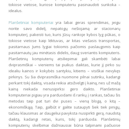
tokiose vietose, kuriose kompiuteriu pasinaudoti sunkoka –
idealus.
Planšetiniai kompiuteriai
yra labai geras sprendimas, jeigu
norite savo didelį, nepatogų nešiojamą ar stacionarų
kompiuterį, pakeisti tuo, kuris Jūsų rankoje kybos lyg pūkas, o
tokiose vietose kaip lėktuvas, ar kitas viešasis transportas,
pasitarnaus Jums lygiai tokiomis pačiomis paslaugomis kaip
pasitarnautų jau minėtasis didelis, daug sveriantis kompiuteris.
Planšetinių kompiuterių atsiliepimai gali skambėti labai
dviprasmiškai – vieniems tai puikus daiktas, kurie jį pirko su
idealiu kainos ir kokybės santykiu, kitiems – visiškai nevykęs
pirkinys. Su šia dviprasmiška nuomone pilnai sutinku, kadangi
perkant tokį daiktą, visada reikia atsižvelgti į kainą, nes už mažą
kainą niekada nenusipirksi gero daikto. Planšetiniai
kompiuteriai pigiau yra parduodami iš rankų į rankas, tačiau šis
metodas taip pat turi dvi puses – vieną blogą, o kitą –
ekonomiškąją. Taip, galbūt ir galite sutaupyti šiek tiek pinigų,
tačiau klausimas ar daugeliui pavyksta nusipirkti gerą, naudotą
daiktą, kadangi retas, kuris, tokį parduoda. Planšetinių
kompiuterių skelbimai dažniausiai būna talpinami pačiuose