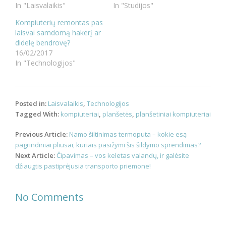
In "Laisvalaikis"
In "Studijos"
Kompiuterių remontas pas
laisvai samdomą hakerį ar
didelę bendrovę?
16/02/2017
In "Technologijos"
Posted in:
Laisvalaikis
,
Technologijos
Tagged With:
kompiuteriai
,
planšetės
,
planšetiniai kompiuteriai
Post
Previous Article:
Namo šiltinimas termoputa – kokie esą
navigation
pagrindiniai pliusai, kuriais pasižymi šis šildymo sprendimas?
Next Article:
Čipavimas – vos keletas valandų, ir galėsite
džiaugtis pastiprėjusia transporto priemone!
No Comments