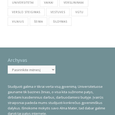
UNIVERSITETAI
VAIKAI
VERSLININKAI
VERSLO STEIGIMAS
VESTUVĖS
VGTU
VILNIUS
ŠEIMA
ŠILDYMAS
Archyvas
Archyvas
Studijuoti galima ir tikrai verta visą gyvenimą. Universitetuose
gauname tik bazines žinias, o visa kita sužinome patys,
dirbdami kasdieninius darbus, darbuodamiesi buityje. Įvairūs
straipsniai padeda mums studijuoti konkrečius gyvenimiškus
dalykus. Išmokome mokytis savo Alma Mater, tad dabar galime
daryti tai patys internete.