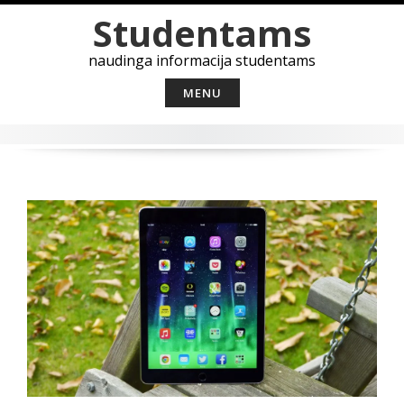
Skip
Studentams
to
content
naudinga informacija studentams
MENU