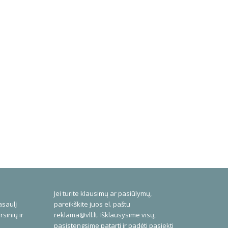
Jei turite klausimų ar pasiūlymų,
asaulį
pareikškite juos el. paštu
rsinių ir
reklama@vll.lt
. Išklausysime visų,
pasistengsime patarti ir padėti pasiekti