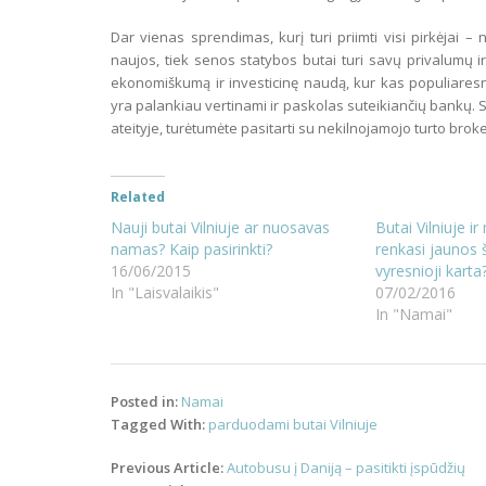
Dar vienas sprendimas, kurį turi priimti visi pirkėjai –
naujos, tiek senos statybos butai turi savų privalumų i
ekonomiškumą ir investicinę naudą, kur kas populiaresn
yra palankiau vertinami ir paskolas suteikiančių bankų. S
ateityje, turėtumėte pasitarti su nekilnojamojo turto broker
Related
Nauji butai Vilniuje ar nuosavas
Butai Vilniuje ir
namas? Kaip pasirinkti?
renkasi jaunos 
16/06/2015
vyresnioji karta
In "Laisvalaikis"
07/02/2016
In "Namai"
Posted in:
Namai
Tagged With:
parduodami butai Vilniuje
Post
Previous Article:
Autobusu į Daniją – pasitikti įspūdžių