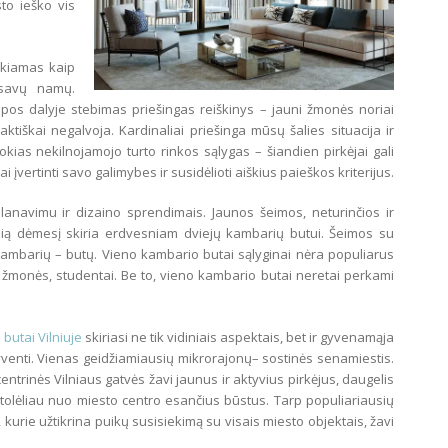
to ieško vis
okiamas kaip
osavų namų.
ropos dalyje stebimas priešingas reiškinys – jauni žmonės noriai
tiškai negalvoja. Kardinaliai priešinga mūsų šalies situacija ir
ias nekilnojamojo turto rinkos sąlygas – šiandien pirkėjai gali
ai įvertinti savo galimybes ir susidėlioti aiškius paieškos kriterijus.
planavimu ir dizaino sprendimais. Jaunos šeimos, neturinčios ir
usią dėmesį skiria erdvesniam dviejų kambarių butui. Šeimos su
kambarių – butų. Vieno kambario butai sąlyginai nėra populiarus
i žmonės, studentai. Be to, vieno kambario butai neretai perkami
butai Vilniuje
skiriasi ne tik vidiniais aspektais, bet ir gyvenamąja
yventi. Vienas geidžiamiausių mikrorajonų– sostinės senamiestis.
entrinės Vilniaus gatvės žavi jaunus ir aktyvius pirkėjus, daugelis
tolėliau nuo miesto centro esančius būstus. Tarp populiariausių
s, kurie užtikrina puikų susisiekimą su visais miesto objektais, žavi