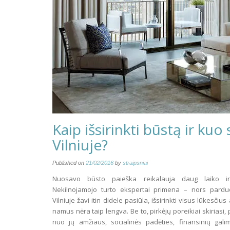
Kaip išsirinkti būstą ir ku
Vilniuje?
Published on
21/02/2016
by
straipsniai
Nuosavo būsto paieška reikalauja daug laiko ir
Nekilnojamojo turto ekspertai primena – nors pardu
Vilniuje žavi itin didele pasiūla, išsirinkti visus lūkesčius
namus nėra taip lengva. Be to, pirkėjų poreikiai skiriasi,
nuo jų amžiaus, socialinės padėties, finansinių galim