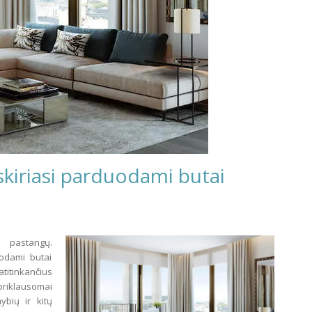
o skiriasi parduodami butai
 pastangų.
odami butai
 atitinkančius
 priklausomai
ybių ir kitų