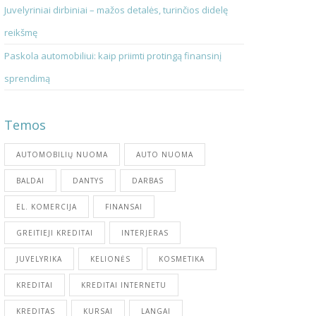
Juvelyriniai dirbiniai – mažos detalės, turinčios didelę
reikšmę
Paskola automobiliui: kaip priimti protingą finansinį
sprendimą
Temos
AUTOMOBILIŲ NUOMA
AUTO NUOMA
BALDAI
DANTYS
DARBAS
EL. KOMERCIJA
FINANSAI
GREITIEJI KREDITAI
INTERJERAS
JUVELYRIKA
KELIONĖS
KOSMETIKA
KREDITAI
KREDITAI INTERNETU
KREDITAS
KURSAI
LANGAI