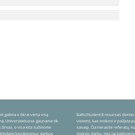
ti galima ir tikrai verta visą
BalticStudent.lt resursas skirtas
ą. Universitetuose gauname tik
visiems, kas mokosi ir pažįsta p
 žinias, o visa kita sužinome
savaip. Čia nerasite referatų, ku
dirbdami kasdieninius darbus,
mokslo darbų, nes tai kiekvieno