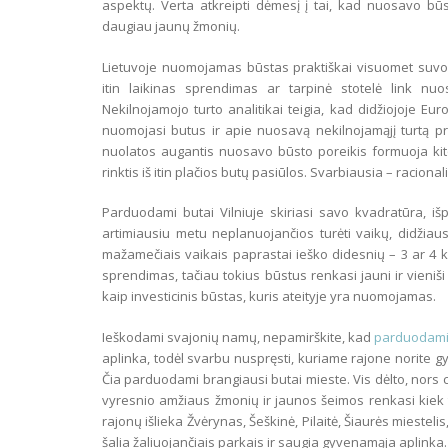
aspektų. Verta atkreipti dėmesį į tai, kad nuosavo būs
daugiau jaunų žmonių.
Lietuvoje nuomojamas būstas praktiškai visuomet suv
itin laikinas sprendimas ar tarpinė stotelė link nu
Nekilnojamojo turto analitikai teigia, kad didžiojoje Eu
nuomojasi butus ir apie nuosavą nekilnojamąjį turtą prak
nuolatos augantis nuosavo būsto poreikis formuoja kitok
rinktis iš itin plačios butų pasiūlos. Svarbiausia – racionali
Parduodami butai Vilniuje skiriasi savo kvadratūra, iš
artimiausiu metu neplanuojančios turėti vaikų, didžia
mažamečiais vaikais paprastai ieško didesnių – 3 ar 4 
sprendimas, tačiau tokius būstus renkasi jauni ir vieniš
kaip investicinis būstas, kuris ateityje yra nuomojamas.
Ieškodami svajonių namų, nepamirškite, kad
parduodami 
aplinka, todėl svarbu nuspręsti, kuriame rajone norite g
Čia parduodami brangiausi butai mieste. Vis dėlto, nors c
vyresnio amžiaus žmonių ir jaunos šeimos renkasi kiek 
rajonų išlieka Žvėrynas, Šeškinė, Pilaitė, Šiaurės miesteli
šalia žaliuojančiais parkais ir saugia gyvenamąja aplinka.