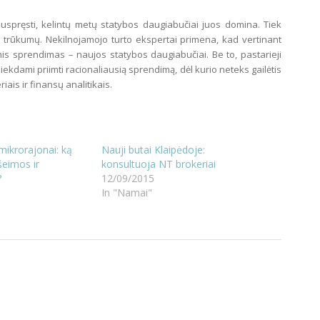
 nuspręsti, kelintų metų statybos daugiabučiai juos domina. Tiek
r trūkumų. Nekilnojamojo turto ekspertai primena, kad vertinant
is sprendimas – naujos statybos daugiabučiai. Be to, pastarieji
iekdami priimti racionaliausią sprendimą, dėl kurio neteks gailėtis
iais ir finansų analitikais.
 mikrorajonai: ką
Nauji butai Klaipėdoje:
šeimos ir
konsultuoja NT brokeriai
?
12/09/2015
In "Namai"