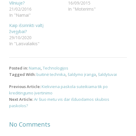
Vilniuje?
16/09/2015
21/02/2016
In "Moterims"
In "Namai"
Kaip išsirinkti valtį
žvejybai?
29/10/2020
In "Laisvalaikis"
Posted in:
Namai
,
Technologijos
Tagged With:
buitinė technika
,
šaldymo įranga
,
šaldytuvai
Post
Previous Article:
Kiekviena paskola suteikiama tik po
navigation
kreditingumo įvertinimo
Next Article:
Ar šiuo metu vis dar išduodamos skubios
paskolos?
No Comments