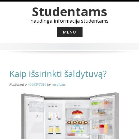
Skip
Studentams
to
content
naudinga informacija studentams
MENU
Kaip išsirinkti šaldytuvą?
Published on
06/09/2018
by
rasytojas