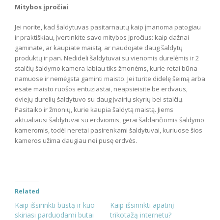
Mitybos įpročiai
Jei norite, kad šaldytuvas pasitarnautų kaip įmanoma patogiau
ir praktiškiau, įvertinkite savo mitybos įpročius: kaip dažnai
gaminate, ar kaupiate maistą, ar naudojate daug šaldytų
produktų ir pan. Nedideli šaldytuvai su vienomis durelėmis ir 2
stalčių šaldymo kamera labiau tiks žmonėms, kurie retai būna
namuose ir nemėgsta gaminti maisto. Jei turite didelę šeimą arba
esate maisto ruošos entuziastai, neapsieisite be erdvaus,
dviejų durelių šaldytuvo su daug įvairių skyrių bei stalčių.
Pasitaiko ir žmonių, kurie kaupia šaldytą maistą. Jiems
aktualiausi šaldytuvai su erdviomis, gerai šaldančiomis šaldymo
kameromis, todėl neretai pasirenkami šaldytuvai, kuriuose šios
kameros užima daugiau nei pusę erdvės.
Related
Kaip išsirinkti būstą ir kuo
Kaip išsirinkti apatinį
skiriasi parduodami butai
trikotažą internetu?