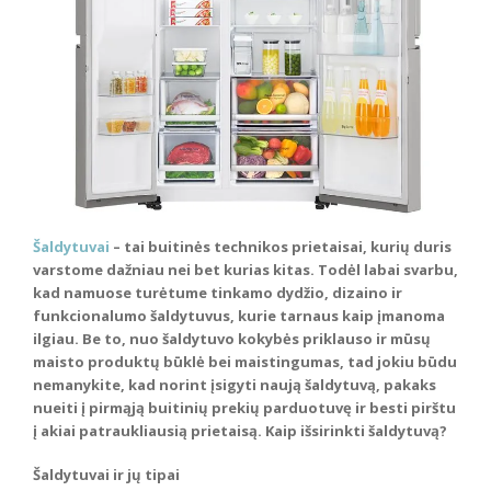
Šaldytuvai
– tai buitinės technikos prietaisai, kurių duris
varstome dažniau nei bet kurias kitas. Todėl labai svarbu,
kad namuose turėtume tinkamo dydžio, dizaino ir
funkcionalumo šaldytuvus, kurie tarnaus kaip įmanoma
ilgiau. Be to, nuo šaldytuvo kokybės priklauso ir mūsų
maisto produktų būklė bei maistingumas, tad jokiu būdu
nemanykite, kad norint įsigyti naują šaldytuvą, pakaks
nueiti į pirmąją buitinių prekių parduotuvę ir besti pirštu
į akiai patraukliausią prietaisą. Kaip išsirinkti šaldytuvą?
Šaldytuvai ir jų tipai