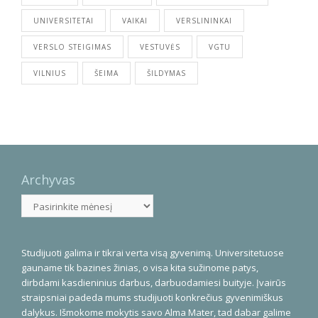
UNIVERSITETAI
VAIKAI
VERSLININKAI
VERSLO STEIGIMAS
VESTUVĖS
VGTU
VILNIUS
ŠEIMA
ŠILDYMAS
Archyvas
Archyvas
Studijuoti galima ir tikrai verta visą gyvenimą. Universitetuose
gauname tik bazines žinias, o visa kita sužinome patys,
dirbdami kasdieninius darbus, darbuodamiesi buityje. Įvairūs
straipsniai padeda mums studijuoti konkrečius gyvenimiškus
dalykus. Išmokome mokytis savo Alma Mater, tad dabar galime