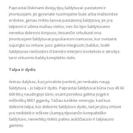
Paprastai išskiriami dviejų tipų šaldytuvai: pastatomi ir
įmontuojami. Jei gyvenate nuomojame bute arba mažesnėse
erdvėse, geriau rinktis laisvai pastatomą šaldytuvą. Jie yra
talpesni ir užima mažiau vietos, nes šio tipo šaldytuvams
nereikia didesnio korpuso, leisiančio cirkuliuoti orui.
Įmontuojami šaldytuvai populiaresni namuose, kur svetainė
sujungta su virtuve: juos galima integruoti į baldus, todėl
šaldytuvas neišsiskirs iš bendro interjero konteksto ir atrodys
tarsi virtuvinio baldų komplekto dalis.
Talpa ir dydis
Antras dalykas, kurį privalote įvertinti, jei renkatės naują
šaldytuvą – jo talpa ir dydis. Paprastai šaldytuvai būna nuo 45 iki
600 litrų naudingojo tūrio, esant poreikiui galima įsigyti ir
milžiniškų 800 l gigantų. Tačiau turėkite omenyje, kad kuo
didesnė talpa, tuo didesnis šaldytuvo dydis, tad jei jūsų virtuvė
yra nedidelė ir ieškote į kampą tilpsiančio kompaktiško
šaldytuvo, nevertėtų rinktis paties aukščiausio ir talpiausio
gaminio.